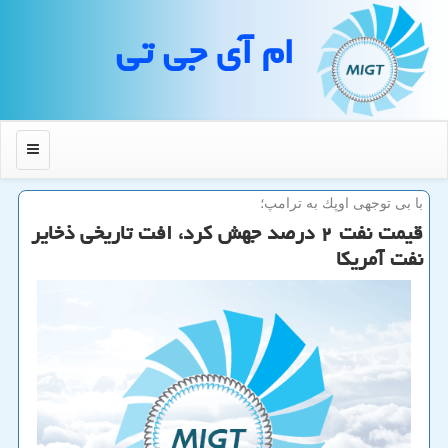
ام آی جی تی
منو
با بی توجهی اوپك به ترامپ؛
قیمت نفت ۲ درصد جهش كرد، افت تاریخی ذخایر
نفت آمریكا