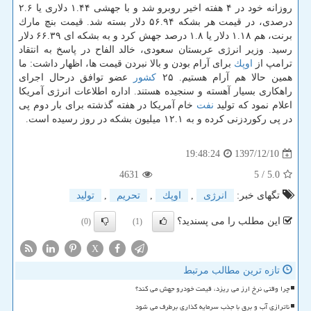
روزانه خود در ۴ هفته اخیر روبرو شد و با جهشی ۱.۴۴ دلاری یا ۲.۶
درصدی، در قیمت هر بشكه ۵۶.۹۴ دلار بسته شد. قیمت بنچ مارك
برنت، هم ۱.۱۸ دلار یا ۱.۸ درصد جهش كرد و به بشكه ای ۶۶.۳۹ دلار
رسید. وزیر انرژی عربستان سعودی، خالد الفاح در پاسخ به انتقاد
ترامپ از
اوپك
برای آرام بودن و بالا نبردن قیمت ها، اظهار داشت: ما
همین حالا هم آرام هستیم. ۲۵
كشور
عضو توافق درحال اجرای
راهكاری بسیار آهسته و سنجیده هستند. اداره اطلاعات انرژی آمریكا
اعلام نمود كه تولید
نفت
خام آمریكا در هفته گذشته برای بار دوم پی
در پی ركوردزنی كرده و به ۱۲.۱ میلیون بشكه در روز رسیده است.
1397/12/10
19:48:24
4631
/ 5
5.0
تگهای خبر:
انرژی
,
اوپك
,
تحریم
,
تولید
این مطلب را می پسندید؟
(0)
(1)
X
تازه ترین مطالب مرتبط
چرا وقتی نرخ ارز می ریزد، قیمت خودرو جهش می کند؟
ناترازی آب و برق با جذب سرمایه گذاری برطرف می شود