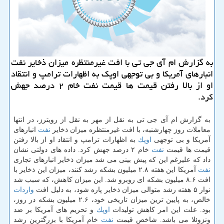
به گزارش ام آی جی تی با افت غیرمنتظره میزان ذخایر نفت
انبارهای آمریكا و بی توجهی اوپك به اظهارات ترامپ و انتقاد
او از بالا رفتن قیمت ها قیمت نفت خام ۲ درصد جهش
كرد.
به گزارش ام آی جی تی به نقل از مهر به نقل از رویترز، در انتها
معاملات روز چهارشنبه، با افت غیرمنتظره میزان ذخایر
نفت
انبارهای
آمریكا و بی توجهی
اوپك
به اظهارات ترامپ و انتقاد او از بالا رفتن
قیمت ها قیمت
نفت
خام ۲ درصد جهش كرد. داده های دولتی نشان
داد كه علیرغم این كه پیش بینی می شد میزان ذخایر انبارهای تجاری
نفت
آمریكا این هفته ۲.۸ میلیون بشكه رشد كنند، میزان این ذخایر با
افت ۸.۶ میلیون بشكه ای روبرو شد. این میزان كاهش، كه سبب شد
نوار ۵ هفته رشد متوالی میزان ذخایر پاره شود، به دلیل افت
واردات
خالص، به پایین ترین میزان تاریخی خود، ۲.۶ میلیون بشكه در روز،
بود. علت این امر كاهش تولیدات
اوپك
و تحریم های آمریكا بر ضد
ونزوئلا می باشد. شاخص قیمت
نفت
خام آمریكا با بزرگترین رشد