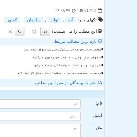
1397/12/11
17:35:55
تگهای خبر:
آب
,
تولید
,
سازمان
,
كشور
این مطلب را می پسندید؟
(0)
(1)
تازه ترین مطالب مرتبط
عملیات اجرایی جریمه مالیاتی شرکت ملی نفت متوقف شده است
چرا وقتی نرخ ارز می ریزد، قیمت خودرو جهش می کند؟
ناترازی آب و برق با جذب سرمایه گذاری برطرف می شود
توسعه سیستم های هوشمند در منطقه 8 عملیات انتقال گاز شتاب گرفت
نظرات بینندگان در مورد این مطلب
ن
نام:
ایمیل:
نظر: