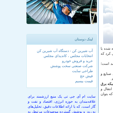
لینک دوستان
رفته شده با
آب شیرین کن - دستگاه آب شیرین کن
 كرد كه
انتخابات مجلس ، کاندیدای مجلس
خرید و فروش خودرو
یش بینی شده كه شامل آمادگی كامل واحدها و افزایش راندمان نیروگاه ها به ۳۸.۵ درصد است؛
شرکت صنعتی سخت پوشش
طراحی سایت
صنایع و
فیش حج
.
قیمت بیسیم
تولید شبكه برق
نتقال و
ه بتوان
سایت ام آی جی تی یک منبع ارزشمند برای
علاقه‌مندان به حوزه انرژی، اقتصاد و نفت و
گاز است، که با ارائه اطلاعات دقیق، تحلیل‌های
به روز و پوشش گسترده موضوعات مرتبط، به