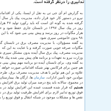
تدابیری را درنظر گرفته است.
به گزارش ام آی جی تی به نقل از ایسنا، یكی از اقدامات
نیرو در دستور كار خود قرار داده، مدیریت پیك بار سال آ
گرفته شده به گونه 
هزار مگاوات در روز برسد و پیش بینی می شود كه با این ر
۹۸ بدون خاموشی سپری شود.
مگاوات صرفه جویی صورت گرفته و با عنایت به این كه ۱۰ درصد نیروگاه های
مدیریت مصرف، پیك برق سال آینده بدون مشكل سپری شود. د
وزارت نیرو به تعهدات و برنامه های پیش بینی شده پیك ۱۳۹۸ برسد.
هم چنین برای فركانس بهتر شبكه اقداماتی صورت خواهد گ
علاوه بر این هم توانیر با هدف مدیریت مصرف برق، طرحی
مولدین خود تأمین ادارات،
سازمان
ها، ارگان ها، بیمارستان
در مجموع، سالانه باید پنج درصد میزان تولید برق افزایش ی
هستیم
كه قرار شده قسمت عمده این افزایش تولید در ب
فوق توزیع تدابیر لازم برای افزایش ظرفیت تولید برق در
نقص ها و مشكلات موجود در شبكه انتقال و فوق توزیع را 