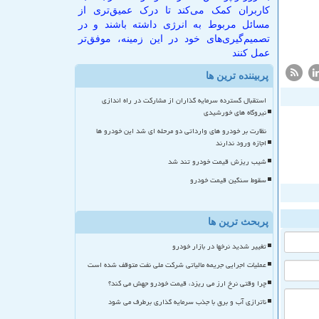
کاربران کمک می‌کند تا درک عمیق‌تری از
مسائل مربوط به انرژی داشته باشند و در
تصمیم‌گیری‌های خود در این زمینه، موفق‌تر
عمل کنند
پربیننده ترین ها
استقبال گسترده سرمایه گذاران از مشارکت در راه اندازی
نیروگاه های خورشیدی
نظارت بر خودرو های وارداتی دو مرحله ای شد این خودرو ها
اجازه ورود ندارند
شیب ریزش قیمت خودرو تند شد
سقوط سنگین قیمت خودرو
پربحث ترین ها
تغییر شدید نرخها در بازار خودرو
عملیات اجرایی جریمه مالیاتی شرکت ملی نفت متوقف شده است
چرا وقتی نرخ ارز می ریزد، قیمت خودرو جهش می کند؟
ناترازی آب و برق با جذب سرمایه گذاری برطرف می شود