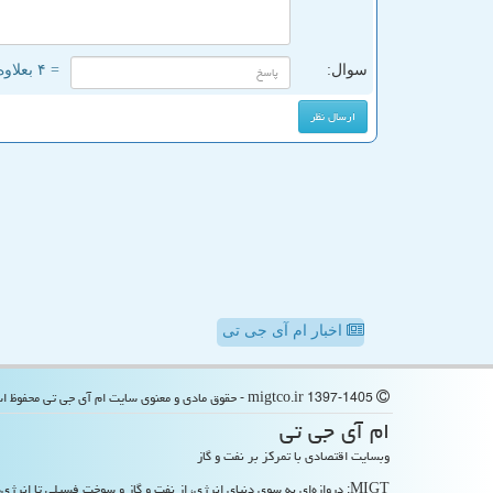
سوال:
= ۴ بعلاوه ۴
اخبار ام آی جی تی
migtco.ir 1397-1405 - حقوق مادی و معنوی سایت ام آی جی تی محفوظ است
ام آی جی تی
وبسایت اقتصادی با تمرکز بر نفت و گاز
MIGT: دروازه‌ای به سوی دنیای انرژی، از نفت و گاز و سوخت فسیلی تا انرژی