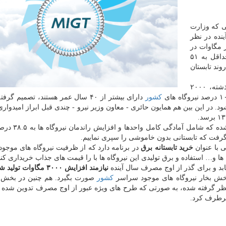
ی كه وزارت
ینده در نظر
ای است كه باید ركورد تولید ۴۷ هزار مگاوات در
روز در پیك سال ۱۳۹۷ در تابستان جاری حفظ شود و حداقل به ۵۱
وند تابستان
به گفته مسؤولان، با مدیریت مصرف برق در تابستان گذشته، ۲۰۰۰
كشور
دارای بیشتر از ۴۰ سال عمر هستند، تصمیم گ
ر این بین هم همایون حائری - معاون وزیر نیرو - چندی قبل ابراز امیدواری
به گفته وی، برای تابستان آینده دو برنامه مهم پ
رفت كه تابستانی بدون خاموشی را سپری نماییم.
 با عنوان
خرید تابستانه برق
در برنامه دارد كه از ظرفیت نیروگاه های موجود 
 ها و… استفاده و برق تولیدی این نیروگاه ها با را قیمت های جذاب خریداری كند
ابد و برای گذر از اوج مصرف سال آینده
نیازمند افزایش ۳۰۰۰ مگاوات 
خش بخار نیروگاه های موجود سراسر
كشور
صورت بگیرد. هم چنین در بخش ا
 نظر گرفته شده، به صورتی كه طرح های ویژه عبور از اوج مصرف تدوین شده ك
برطرف كرد.