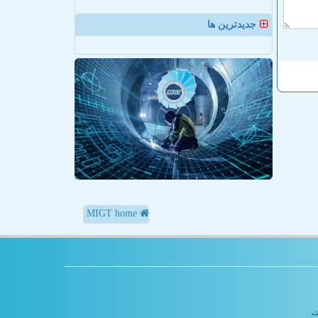
جدیدترین ها
MIGT home
یت