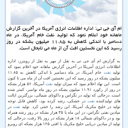
ام آی جی تی: اداره اطلاعات انرژی آمریكا در آخرین گزارش
ماهانه خود اعلام نمود كه تولید نفت خام آمریكا، در ماه
دسامبر با اندكی كاهش به ۱۱.۸۵ میلیون بشكه در روز
رسید كه این نخستین افت آن از ماه می تابحال است.
به گزارش ام آی جی تی به نقل از مهر به نقل از رویترز، اداره
اطلاعات انرژی آمریكا در آخرین گزارش ماهانه خود اعلام نمود كه
تولید
نفت
خام آمریكا، در ماه دسامبر با اندكی كاهش به ۱۱.۸۵
میلیون بشكه در روز رسید كه این نخستین افت آن از ماه می تا كنون
است. این نهاد اعلام نمود كه میزان تولید
نفت
آمریكا، ۵۶ هزار بشكه
در روز از ركورد ۱۱.۹۱ میلیون بشكه در روزِ ماه نوامبر، كمتر شده
است. درحالی كه تولید در تگزاس و داكوتای شمالی، بزرگترین ایالت
های تولیدكننده
نفت
در خشكی، رشد كرده بود، كاهش قابل توجه
تولید در خلیج مكزیك آمریكا، این رشد را خنثی كرد. تولید
نفت
در
میادین نفتی تگزاس، در این ماه با ۳۵ هزار بشكه در روز رشد همراه
بود و در داكوتای شمالی ۱۸ هزار بشكه در روز بالا رفت، درحالی كه
تولید از میادین دریایی خلیج مكزیك با افتی ۱۲۵ هزار بشكه ای روبرو