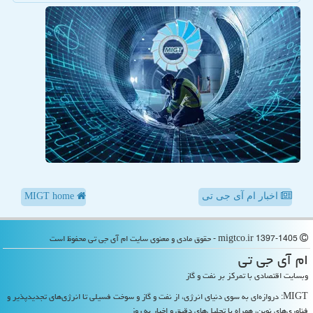
اخبار ام آی جی تی
MIGT home
migtco.ir 1397-1405 - حقوق مادی و معنوی سایت ام آی جی تی محفوظ است
ام آی جی تی
وبسایت اقتصادی با تمرکز بر نفت و گاز
MIGT: دروازه‌ای به سوی دنیای انرژی، از نفت و گاز و سوخت فسیلی تا انرژی‌های تجدیدپذیر و
فناوری‌های نوین، همراه با تحلیل‌های دقیق و اخبار به روز