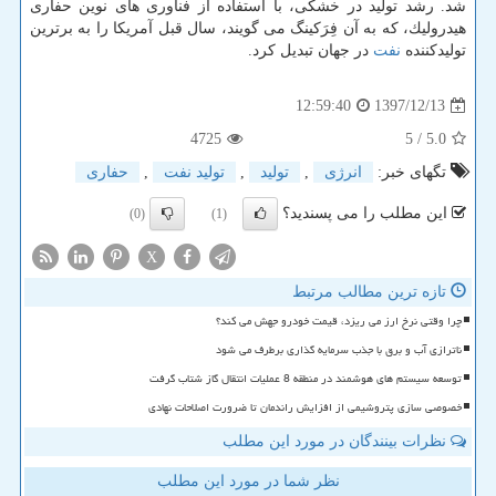
شد. رشد تولید در خشكی، با استفاده از فناوری های نوین حفاری
هیدرولیك، كه به آن فِرَكینگ می گویند، سال قبل آمریكا را به برترین
تولیدكننده
نفت
در جهان تبدیل كرد.
1397/12/13
12:59:40
4725
/ 5
5.0
تگهای خبر:
انرژی
,
تولید
,
تولید نفت
,
حفاری
این مطلب را می پسندید؟
(0)
(1)
X
تازه ترین مطالب مرتبط
چرا وقتی نرخ ارز می ریزد، قیمت خودرو جهش می کند؟
ناترازی آب و برق با جذب سرمایه گذاری برطرف می شود
توسعه سیستم های هوشمند در منطقه 8 عملیات انتقال گاز شتاب گرفت
خصوصی سازی پتروشیمی از افزایش راندمان تا ضرورت اصلاحات نهادی
نظرات بینندگان در مورد این مطلب
نظر شما در مورد این مطلب