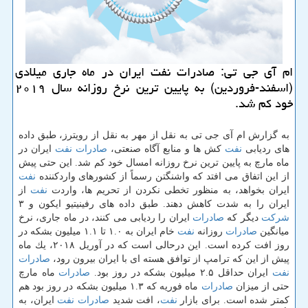
ام آی جی تی: صادرات نفت ایران در ماه جاری میلادی
(اسفند-فروردین) به پایین ترین نرخ روزانه سال ۲۰۱۹
خود كم شد.
به گزارش ام آی جی تی به نقل از مهر به نقل از رویترز، طبق داده
های ردیابی
نفت
كش ها و منابع آگاه صنعتی،
صادرات
نفت
ایران در
ماه مارچ به پایین ترین نرخ روزانه امسال خود كم شد. این حتی پیش
از این اتفاق می افتد كه واشنگتن رسماً از كشورهای واردكننده
نفت
ایران بخواهد، به منظور تخطی نكردن از تحریم ها، واردت
نفت
از
ایران را به شدت كاهش دهند. طبق داده های رفینیتیو ایكون و ۳
شركت
دیگر كه
صادرات
ایران را ردیابی می كنند، در ماه جاری، نرخ
میانگین
صادرات
روزانه
نفت
خام ایران به ۱.۰ تا ۱.۱ میلیون بشكه در
روز افت كرده است. این درحالی است كه در آوریل ۲۰۱۸، یك ماه
پیش از این كه ترامپ از توافق هسته ای با ایران بیرون رود،
صادرات
نفت
ایران حداقل ۲.۵ میلیون بشكه در روز بود.
صادرات
ماه مارچ
حتی از میزان
صادرات
ماه فوریه كه ۱.۳ میلیون بشكه در روز بود هم
كمتر شده است. برای بازار
نفت
، افت شدید
صادرات
نفت
ایران، به