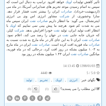
تأثیر كاهش تولیدات
اوپك
خواهد افزود. ترامپ به دنبال این است كه
سپس به اتمام رسیدن موعد تحریم های ضدایرانی آمریكا، در ماه می
(اردیبهشت-خرداد)،
صادرات
ایران را بیشتر تحت فشار قرار دهد.
سارا وخشوری، از
شركت
مشاور انرژی اس وی بی انرژی
اینترنشنال، می گوید: ما انتظار داریم
صادرات
نفت
ایران سپس ماه
می به شدت كم شود. هرچند ما پیش بینی نمی نماییم كه
اوپك
با
انتظار افت تولید ایران، تولید
نفت
خودرا افزایش بدهد.
شركت
كپلر،
كه جریان جابه جایی
نفت
در جهان را رصد می كند، اعلام نمود:
صادرات
نفت
ایران تا به این جای كار در ماه مارچ به شدت نسبت به
صادرات
ماه فوریه افت كرده است.
صادرات
نفت
ایران در ماه مارچ
به ۱.۰۳ میلیون بشكه در روز افت كرد، درحالی كه در ماه فوریه،
میانگین
صادرات
نفت
ایران ۱.۴۴ میلیون بشكه در روز بود.
1398/01/03
14:13:45
4440
/ 5
5.0
تگهای خبر:
انرژی
,
اوپك
,
تحریم
,
تولید
این مطلب را می پسندید؟
(0)
(1)
X
تازه ترین مطالب مرتبط