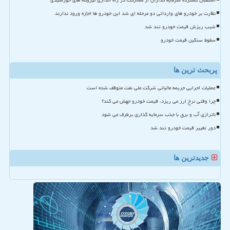
استقبال گسترده سرمایه گذاران از مشارکت در راه اندازی نیروگاه های خورشیدی
نظارت بر خودرو های وارداتی دو مرحله ای شد این خودرو ها اجازه ورود ندارند
شیب ریزش قیمت خودرو تند شد
سقوط سنگین قیمت خودرو
پربحث ترین ها
عملیات اجرایی جریمه مالیاتی شرکت ملی نفت متوقف شده است
چرا وقتی نرخ ارز می ریزد، قیمت خودرو جهش می کند؟
ناترازی آب و برق با جذب سرمایه گذاری برطرف می شود
دور تغییر قیمت خودرو تند شد
جدیدترین ها