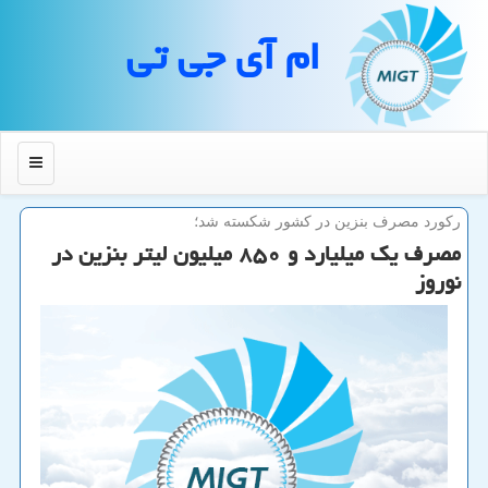
ام آی جی تی
منو
ركورد مصرف بنزین در كشور شكسته شد؛
مصرف یك میلیارد و ۸۵۰ میلیون لیتر بنزین در
نوروز