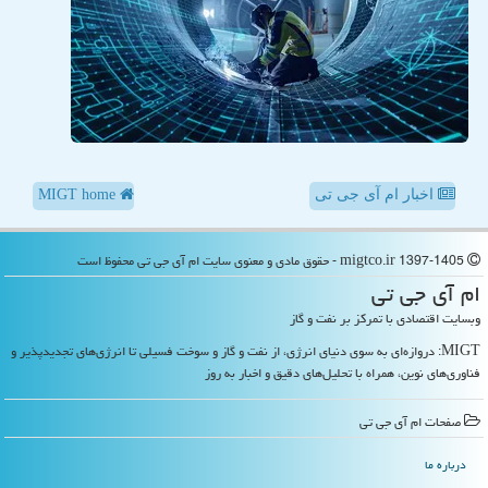
اخبار ام آی جی تی
MIGT home
migtco.ir 1397-1405 - حقوق مادی و معنوی سایت ام آی جی تی محفوظ است
ام آی جی تی
وبسایت اقتصادی با تمرکز بر نفت و گاز
MIGT: دروازه‌ای به سوی دنیای انرژی، از نفت و گاز و سوخت فسیلی تا انرژی‌های تجدیدپذیر و
فناوری‌های نوین، همراه با تحلیل‌های دقیق و اخبار به روز
صفحات ام آی جی تی
درباره ما