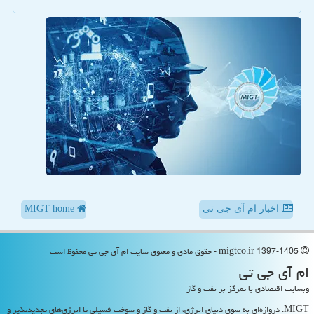
اخبار ام آی جی تی
MIGT home
migtco.ir 1397-1405 - حقوق مادی و معنوی سایت ام آی جی تی محفوظ است
ام آی جی تی
وبسایت اقتصادی با تمرکز بر نفت و گاز
MIGT: دروازه‌ای به سوی دنیای انرژی، از نفت و گاز و سوخت فسیلی تا انرژی‌های تجدیدپذیر و