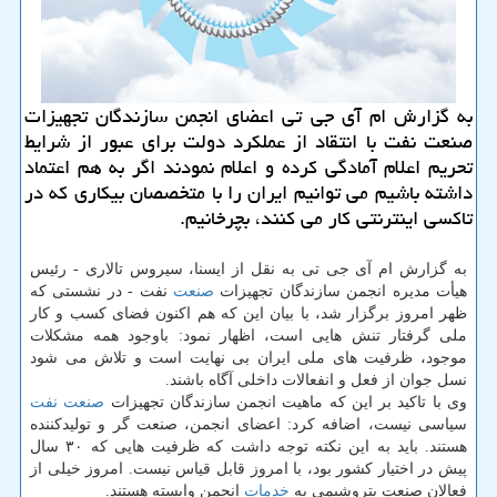
به گزارش ام آی جی تی اعضای انجمن سازندگان تجهیزات
صنعت نفت با انتقاد از عملكرد دولت برای عبور از شرایط
تحریم اعلام آمادگی كرده و اعلام نمودند اگر به هم اعتماد
داشته باشیم می توانیم ایران را با متخصصان بیكاری كه در
تاكسی اینترنتی كار می كنند، بچرخانیم.
به گزارش ام آی جی تی به نقل از ایسنا، سیروس تالاری - رئیس
هیأت مدیره انجمن سازندگان تجهیزات
صنعت
نفت - در نشستی كه
ظهر امروز برگزار شد، با بیان این كه هم اكنون فضای كسب و كار
ملی گرفتار تنش هایی است، اظهار نمود: باوجود همه مشكلات
موجود، ظرفیت های ملی ایران بی نهایت است و تلاش می شود
نسل جوان از فعل و انفعالات داخلی آگاه باشند.
وی با تاكید بر این كه ماهیت انجمن سازندگان تجهیزات
صنعت نفت
سیاسی نیست، اضافه كرد: اعضای انجمن، صنعت گر و تولیدكننده
هستند. باید به این نكته توجه داشت كه ظرفیت هایی كه ۳۰ سال
پیش در اختیار كشور بود، با امروز قابل قیاس نیست. امروز خیلی از
فعالان صنعت پتروشیمی به
خدمات
انجمن وابسته هستند.