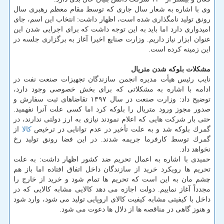
وی با اشاره به شعار سال جاری كه توسط مقام معظم رهبری سال
رونق تولید نامگذاری شده است، اظهار داشت: انتخاب این اسم، جای
امیدواری دارد اما باید به این توجه داشت كه برای اجرایی شدن این
عنوان ابزار نیاز داریم. وزارت صنایع اخیرا آغاز به برگزاری جلسه در
این زمینه كرده است.
مشكلات بلوكه شدن متریال
نایب رئیس هیأت مدیره انجمن سازندگان تجهیزات صنعت نفت در
ادامه با اشاره به مشكلاتی كه برای بخش خصوصی وجود دارد،
توضیح داد: وزارت صنعت در سال ۱۳۹۷ تقاضاهای ثبت سفارش و
صدور مجوز ورود متریال را بلوكه كرد اما كسی علت آنرا نفهمید.
حتی بار شركت هایی كه اعلام نمودند نیازی به ارز دولتی ندارند، در
گمرك بلوكه شد و به علت تأخیر در عدم توانایی در ترخیص
كالا
از
گمرك توسط كارفرما جریمه شدند. در این فضا رونق تولید رخ
نخواهد داد.
حمیدی با اشاره به اعمال تحریم ضد كشور اظهار داشت: به علت
تحریم ها رویكرد خرید از سازندگان داخل اتفاق افتاده اما باز هم
چشم مان به این است كه تحریم ها تمام شود و خرید از خارج را
مجدداً آغاز نماییم. دولت اجازه می دهد كالایی مشابه كالایی كه در
داخل با كیفیتی مشابه كیفیت كالای اروپایی تولید می شود، وارد شود
و هنوز گاهی در مناقصه ها از دلال ها دعوت می شود.