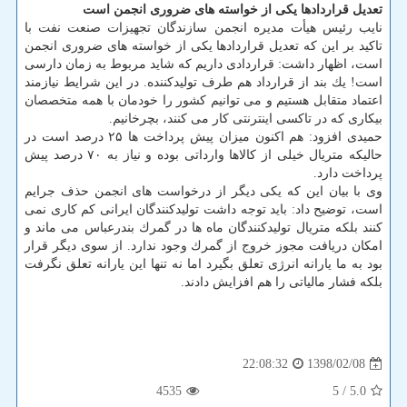
تعدیل قراردادها یكی از خواسته های ضروری انجمن است
نایب رئیس هیأت مدیره انجمن سازندگان تجهیزات صنعت نفت با
تاكید بر این كه تعدیل قراردادها یكی از خواسته های ضروری انجمن
است، اظهار داشت: قراردادی داریم كه شاید مربوط به زمان دارسی
است! یك بند از قرارداد هم طرف تولیدكننده. در این شرایط نیازمند
اعتماد متقابل هستیم و می توانیم كشور را خودمان با همه متخصصان
بیكاری كه در تاكسی اینترنتی كار می كنند، بچرخانیم.
حمیدی افزود: هم اكنون میزان پیش پرداخت ها ۲۵ درصد است در
حالیكه متریال خیلی از كالاها وارداتی بوده و نیاز به ۷۰ درصد پیش
پرداخت دارد.
وی با بیان این كه یكی دیگر از درخواست های انجمن حذف جرایم
است، توضیح داد: باید توجه داشت تولیدكنندگان ایرانی كم كاری نمی
كنند بلكه متریال تولیدكنندگان ماه ها در گمرك بندرعباس می ماند و
امكان دریافت مجوز خروج از گمرك وجود ندارد. از سوی دیگر قرار
بود به ما یارانه انرژی تعلق بگیرد اما نه تنها این یارانه تعلق نگرفت
بلكه فشار مالیاتی را هم افزایش دادند.
1398/02/08
22:08:32
4535
/ 5
5.0