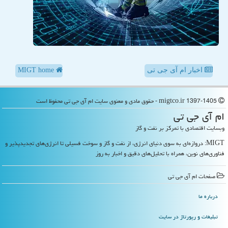
اخبار ام آی جی تی
MIGT home
migtco.ir 1397-1405 - حقوق مادی و معنوی سایت ام آی جی تی محفوظ است
ام آی جی تی
وبسایت اقتصادی با تمرکز بر نفت و گاز
MIGT: دروازه‌ای به سوی دنیای انرژی، از نفت و گاز و سوخت فسیلی تا انرژی‌های تجدیدپذیر و
فناوری‌های نوین، همراه با تحلیل‌های دقیق و اخبار به روز
صفحات ام آی جی تی
درباره ما
تبلیغات و رپورتاژ در سایت