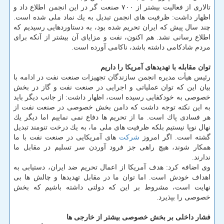
تالاری از فعالیت بیشتر از ۷۰۰ صنعت گر در این انجمن اطلاع داد و
اظهار داشت: ظرفیت های انجمن تبدیل به یك نماد ملی شده است.
چند سال پیش كه ایران تحریم شده بود، به دستاوردهایی رسیدیم كه
اطلاع رسانی نشد. هم اكنون، نفت و مزایای آن بیشتر از آنكه برای
مردم شادكامی داشته باشد، ناكامی آورده است.
توان مقابله با تهدیدهای آمریكا را داریم
رئیس هیأت مدیره انجمن سازندگان تجهیزات صنعت نفت در ادامه با
بیان این كه توان عملیاتی و اجرایی در صنعت نفت و گاز در بخش
خصوصی به خودكفایی رسیده است، اظهار داشت: از جانب دیگر باید
به این نكته توجه داشت كه دامن بخش خصوصی در صنعت نفت از
هر فسادی پاك است. ما از تحریم ها دفاع نمی نماییم اما دیگر یك
نهال نوپا نیستیم بلكه ظرفیت های ملی ما، به یك درخت تنومند تبدیل
گشته است. اگر امروز
شركت
های آمریكایی در صنعت نفت با ما
همكار شوند، هیچ راهی جز فرود آوردن سر تسلیم در مقابل ما
ندارند.
وی اضافه كرد: هدف آمریكا از اعمال تحریم ضد ایران، دستیابی به
اهداف خودش است. اما توان ما در مقابل تهدیدها و چالش ها بی
نهایت است، مشروط بر این كه دولتی داشته باشیم كه بخش
خصوصی را بپذیرد.
فشار داخلی بر بخش خصوصی بیشتر از خارجی ها