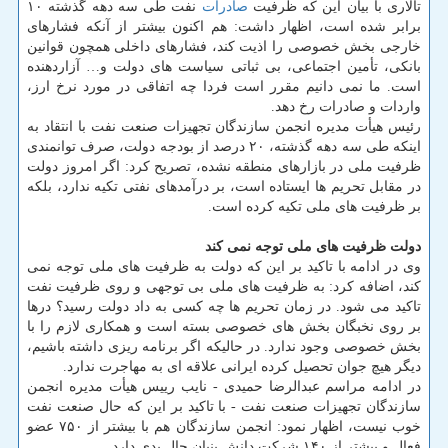
تالاری با بیان این كه ظرفیت
صادرات
نفت طی سه دهه گذشته ۱۰
برابر شده است، اظهار داشت: هم اكنون بیشتر از آنكه فشارهای
خارجی بخش خصوصی را اذیت كند، فشارهای داخلی همچون قوانین
بانكی، تأمین اجتماعی، بی ثباتی سیاست های دولت و… آزاردهنده
است. ما نمی دانیم مقرر است فردا چه اتفاقی در مورد نرخ ارز،
واردات و صادرات رخ دهد.
رئیس هیأت مدیره انجمن سازندگان تجهیزات صنعت نفت با انتقاد به
اینكه طی سه دهه گذشته، ۲۰ درصد از بودجه دولت، صرف توانمندی
ظرفیت ملی در بازارهای منطقه نشده، تصریح كرد: اگر امروز دولت
در مقابل تحریم ها ایستاده است، بر درآمدهای نفتی تكیه ندارد، بلكه
بر ظرفیت های ملی تكیه كرده است.
دولت ظرفیت های ملی توجه نمی كند
وی در ادامه با تاكید بر این كه دولت به ظرفیت های ملی توجه نمی
كند، اضافه كرد: به ظرفیت های ملی بی توجهی و روی ظرفیت نفت
تاكید می شود. در زمان تحریم ها چه كسی به داد دولت رسید؟ درها
بر روی نخبگان بخش های خصوصی بسته است و همكاری لازم را با
بخش خصوصی وجود ندارد. در حالیكه اگر برنامه ریزی داشته باشیم،
دیگر هیچ جوان تحصیل كرده ایرانی علاقه ای به مهاجرت ندارد.
در ادامه مراسم عبدالرضا حمیدی - نایب رییس هیأت مدیره انجمن
سازندگان تجهیزات صنعت نفت - با تاكید بر این كه حال صنعت نفت
خوب نیست، اظهار نمود: انجمن سازندگان هم با بیشتر از ۷۵۰ عضو
فعال و بیشتر از ۱۴۰ شركت دانش بنیان حال بدی دارد.