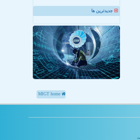
جدیدترین ها
MIGT home
یت