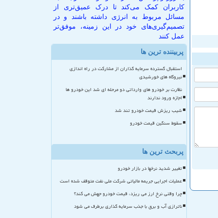
کاربران کمک می‌کند تا درک عمیق‌تری از
مسائل مربوط به انرژی داشته باشند و در
تصمیم‌گیری‌های خود در این زمینه، موفق‌تر
عمل کنند
پربیننده ترین ها
استقبال گسترده سرمایه گذاران از مشارکت در راه اندازی
نیروگاه های خورشیدی
نظارت بر خودرو های وارداتی دو مرحله ای شد این خودرو ها
اجازه ورود ندارند
شیب ریزش قیمت خودرو تند شد
سقوط سنگین قیمت خودرو
پربحث ترین ها
تغییر شدید نرخها در بازار خودرو
عملیات اجرایی جریمه مالیاتی شرکت ملی نفت متوقف شده است
چرا وقتی نرخ ارز می ریزد، قیمت خودرو جهش می کند؟
ناترازی آب و برق با جذب سرمایه گذاری برطرف می شود