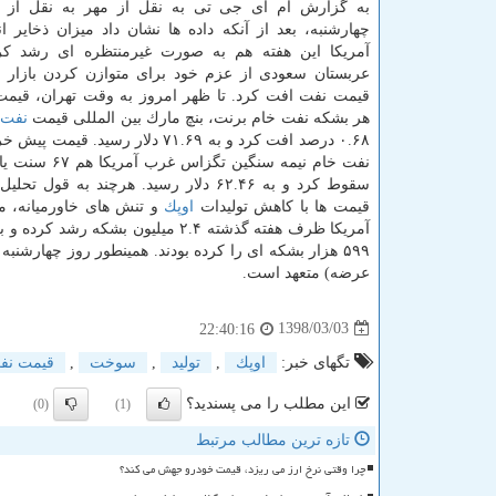
به گزارش ام آی جی تی به نقل از مهر به نقل از رو
چهارشنبه، بعد از آنكه داده ها نشان داد میزان ذخایر ا
آمریكا این هفته هم به صورت غیرمنتظره ای رشد ك
عربستان سعودی از عزم خود برای متوازن كردن بازار
قیمت نفت افت كرد. تا ظهر امروز به وقت تهران، قیم
هر بشكه نفت خام برنت، بنچ مارك بین المللی قیمت
نفت
۰.۶۸ درصد افت كرد و به ۷۱.۶۹ دلار رسید. قی
سقوط كرد و به ۶۲.۴۶ دلار رسید. هرچند به قول 
قیمت ها با كاهش تولیدات
اوپك
و تنش های خاورمیانه،
۵۹۹ هزار بشكه ای را كرده بودند. همینطور روز چهارشن
عرضه) متعهد است.
1398/03/03
22:40:16
تگهای خبر:
اوپك
,
تولید
,
سوخت
,
قیمت نف
این مطلب را می پسندید؟
(0)
(1)
تازه ترین مطالب مرتبط
چرا وقتی نرخ ارز می ریزد، قیمت خودرو جهش می کند؟