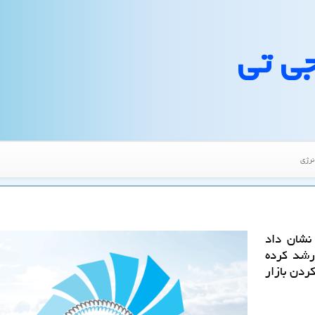
جی تی
نرژی
نشان داد
 رشد كرده
ردن بازار