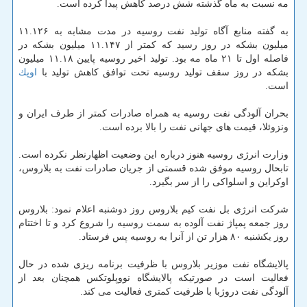
مه نسبت به ماه گذشته شش درصد كاهش پیدا كرده است.
به گفته منابع آگاه تولید نفت روسیه در مدت مشابه به ۱۱.۱۲۶
میلیون بشكه در روز رسید كه كمتر از ۱۱.۱۴۷ میلیون بشكه در
فاصله اول تا ۲۱ ماه مه بود. تولید اخیر روسیه پایین ۱۱.۱۸ میلیون
بشكه در روز سقف تولید روسیه تحت توافق كاهش تولید با
اوپك
است.
بحران آلودگی نفت روسیه به همراه صادرات كمتر از طرف ایران و
ونزوئلا، قیمت های جهانی نفت را بالا برده است.
وزارت انرژی روسیه هنوز درباره این وضعیت اظهارنظر نكرده است.
تابحال روسیه موفق شده قسمتی از جریان صادرات نفت به بلاروس،
اوكراین و اسلواكی را از سر بگیرد.
شركت انرژی بل نفت كیم بلاروس روز دوشنبه اعلام نمود: بلاروس
روز جمعه پمپاژ نفت آلوده به سمت روسیه را شروع كرد و تا اختتام
روز یكشنبه ۸۰ هزار تن از آنرا به روسیه پس فرستاد.
پالایشگاه نفت موزیر بلاروس با ظرفیت برنامه ریزی شده در حال
فعالیت است در صورتیكه پالایشگاه نووپلوتكس همچنان بعد از
آلودگی نفت دروژبا با ظرفیت كمتری فعالیت می كند.