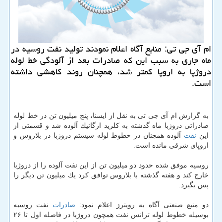
ام آی جی تی: منابع آگاه اعلام نمودند تولید نفت روسیه در
ماه جاری به سبب این كه صادرات بعد از آلودگی خط لوله
دروژپا به اروپا كمتر شد، همچنان روند كاهشی داشته
است.
به گزارش ام آی جی تی به نقل از ایسنا، پنج میلیون تن در خط لوله
صادراتی دروژبا ماه گذشته به كلرید ارگانیك آلوده شد و قسمتی از
این
نفت
آلوده همچنان در خطوط لوله سیستم دروژبا در بلاروس و
اروپای شرقی مانده است.
روسیه موفق شده حدود دو میلیون تن از این نفت آلوده را از دروژبا
خارج كند و هفته گذشته با بلاروس توافق كرد یك میلیون تن دیگر را
پس بگیرد.
دو منبع صنعتی آگاه به رویترز اعلام نمود:
صادرات
نفت روسیه
بوسیله خطوط لوله ترانس نفت همچون دروژبا در فاصله اول تا ۲۶