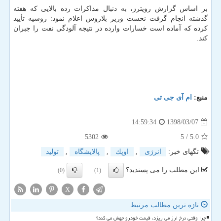
بر اساس گزارش رویترز، به دنبال مذاكرات رده بالایی كه هفته
گذشته انجام گرفت نخست وزیر بلاروس اعلام نمود: روسیه تأیید
كرده كه آماده است خسارات وارده در نتیجه آلودگی نفت را جبران
كند.
منبع:
ام آی جی تی
1398/03/07
14:59:34
5302
/ 5
5.0
تگهای خبر:
انرژی
,
اوپك
,
پالایشگاه
,
تولید
این مطلب را می پسندید؟
(0)
(1)
X
تازه ترین مطالب مرتبط
چرا وقتی نرخ ارز می ریزد، قیمت خودرو جهش می کند؟