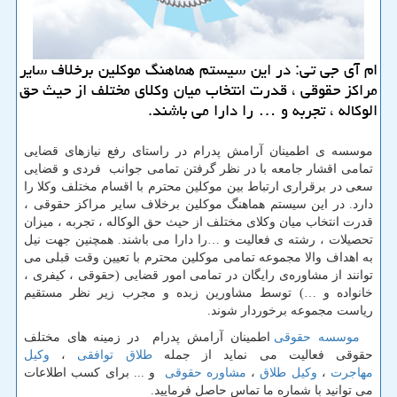
ام آی جی تی: در این سیستم هماهنگ موكلین برخلاف سایر
مراكز حقوقی ، قدرت انتخاب میان وكلای مختلف از حیث حق
الوكاله ، تجربه و … را دارا می باشند.
موسسه ی اطمینان آرامش پدرام در راستای رفع نیازهای قضایی
تمامی اقشار جامعه با در نظر گرفتن تمامی جوانب فردی و قضایی
سعی در برقراری ارتباط بین موکلین محترم با اقسام مختلف وکلا را
دارد. در این سیستم هماهنگ موکلین برخلاف سایر مراکز حقوقی ،
قدرت انتخاب میان وکلای مختلف از حیث حق الوکاله ، تجربه ، میزان
تحصیلات ، رشته ی فعالیت و …را دارا می باشند. همچنین جهت نیل
به اهداف والا مجموعه تمامی موکلین محترم با تعیین وقت قبلی می
توانند از مشاوره‌ی رایگان در تمامی امور قضایی (حقوقی ، کیفری ،
خانواده و …) توسط مشاورین زبده و مجرب زیر نظر مستقیم
ریاست مجموعه برخوردار شوند.
موسسه حقوقی
اطمینان آرامش پدرام در زمینه های مختلف
حقوقی فعالیت می نماید از جمله
طلاق توافقی
،
وکیل
مهاجرت
،
وکیل طلاق
،
مشاوره حقوقی
و ... برای کسب اطلاعات
می توانید با شماره ما تماس حاصل فرمایید.