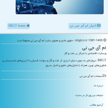
اخبار ام آی جی تی
MIGT home
migtco.ir 1397-1405 - حقوق مادی و معنوی سایت ام آی جی تی محفوظ است
ام آی جی تی
وبسایت اقتصادی با تمرکز بر نفت و گاز
MIGT: دروازه‌ای به سوی دنیای انرژی، از نفت و گاز و سوخت فسیلی تا انرژی‌های تجدیدپذیر و
فناوری‌های نوین، همراه با تحلیل‌های دقیق و اخبار به روز
صفحات ام آی جی تی
درباره ما
تبلیغات و رپورتاژ در سایت
آرشیو مطالب