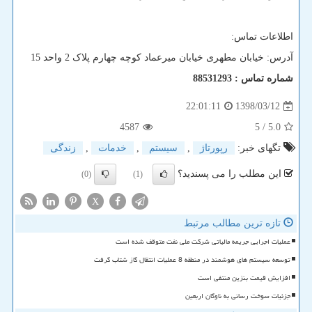
اطلاعات تماس:
آدرس: خیابان مطهری خیابان میرعماد کوچه چهارم پلاک 2 واحد 15
شماره تماس : 88531293
1398/03/12
22:01:11
4587
/ 5
5.0
تگهای خبر:
رپورتاژ
,
سیستم
,
خدمات
,
زندگی
این مطلب را می پسندید؟
(0)
(1)
X
تازه ترین مطالب مرتبط
عملیات اجرایی جریمه مالیاتی شرکت ملی نفت متوقف شده است
توسعه سیستم های هوشمند در منطقه 8 عملیات انتقال گاز شتاب گرفت
افزایش قیمت بنزین منتفی است
جزئیات سوخت رسانی به ناوگان اربعین