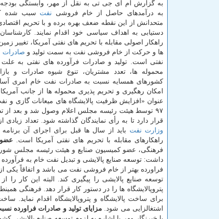
به گزارش ام آی جی تی به نقل از مهر، وابستگی بودجه 
به درآمدهای حاصل از خام فروشی
نفت
سبب شده كه 
متحدانش از این نقطه ضعف بهره برده و با تحریم اقتصادی
دستیابی به اهداف سیاسی خود اقدام نمایند. كارشناسان 
راهكار اصولی مقابله با تحریم های نفتی آمریكا، تغییر زمین
ها و حركت از خام فروشی نفت به سمت تولید و
صادرات
ف
نفتی است. تولید و صادرات فرآورده های نفتی به عل
محموله ها، تعدد مشتریان، تنوع شیوه صادرات و بازا
كشورهای همسایه نسبت به صادرات نفت خام امری آسان
امكان رهگیری و تحریم پذیری محموله ها از جانب آمریك
۹۷ توسط هیئت رئیسه مجلس اعلام وصول شد و بعد از 
قرار دارد تا به رأی نمایندگان گذاشته شود. تعداد زیادی 
وزارت نفت
باید از سال ها قبل برای اجرای آن برنام
راهكارهای مقابله با تحریم های نفتی آمریكا است.
عضو 
فرهنگی، عضو كمیسیون صنایع و هیئت رئیسه مجلس شورای ا
داشت: توسعه صنایع پالایشی و تبدیل نفت خام به فرآورده ه
فراورده بهتر از خام فروشی نفت می باشد و اتفاقاً یكی از 
توسعه صنایع پالایشی را پیگیری كند. البته این كار را
پتروپالایشگاه ها را در دستور كار قرار دهد. فرهنگی هم
برای ساخت پالایشگاه و پتروپالایشگاه اقدام نماید. سا
اشتغالزایی می شود.
مزایای تولید و صادرات فراورده نسب
با خبرنگار مهر با اشاره به لزوم توسعه صنایع پالایشی ك