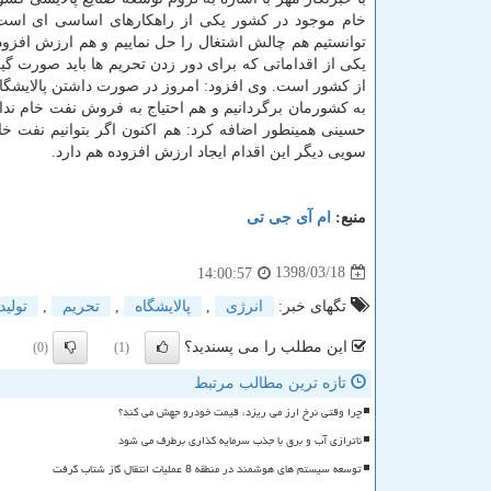
خام موجود در كشور یكی از راهكارهای اساسی ای است ك
توانستیم هم چالش اشتغال را حل نماییم و هم ارزش افزوده
یكی از اقداماتی كه برای دور زدن تحریم ها باید صورت گ
از كشور است. وی افزود: امروز در صورت داشتن پالایشگاه
به كشورمان برگردانیم و هم احتیاج به فروش نفت خام نداش
حسینی همینطور اضافه كرد: هم اكنون اگر بتوانیم نفت خام
سویی دیگر این اقدام ایجاد ارزش افزوده هم دارد.
منبع:
ام آی جی تی
1398/03/18
14:00:57
تگهای خبر:
انرژی
,
پالایشگاه
,
تحریم
,
تولید
این مطلب را می پسندید؟
(0)
(1)
تازه ترین مطالب مرتبط
چرا وقتی نرخ ارز می ریزد، قیمت خودرو جهش می کند؟
ناترازی آب و برق با جذب سرمایه گذاری برطرف می شود
توسعه سیستم های هوشمند در منطقه 8 عملیات انتقال گاز شتاب گرفت