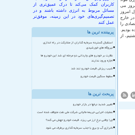
کاربران کمک می‌کند تا درک عمیق‌تری از
مروز می
مسائل مربوط به انرژی داشته باشند و در
ل امروز
تصمیم‌گیری‌های خود در این زمینه، موفق‌تر
 در خارج
عمل کنند
صادی را
 بودیم.
پربیننده ترین ها
تیم، از
استقبال گسترده سرمایه گذاران از مشارکت در راه اندازی
نیروگاه های خورشیدی
نظارت بر خودرو های وارداتی دو مرحله ای شد این خودرو ها
اجازه ورود ندارند
شیب ریزش قیمت خودرو تند شد
سقوط سنگین قیمت خودرو
پربحث ترین ها
تغییر شدید نرخها در بازار خودرو
عملیات اجرایی جریمه مالیاتی شرکت ملی نفت متوقف شده است
چرا وقتی نرخ ارز می ریزد، قیمت خودرو جهش می کند؟
ناترازی آب و برق با جذب سرمایه گذاری برطرف می شود