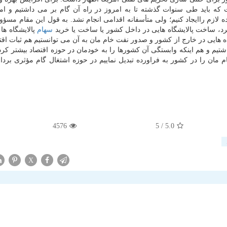
ه باید طی سنوات گذشته تا به امروز در راه آن گام بر می داشتیم و ا
 لازم راایجاد كنیم؛ ولی متأسفانه اقدامی انجام نشد. به قول این مقام مسؤو
یرد، ساخت پالایشگاه هایی در داخل كشور یا ساخت یا خرید
سهام
پالایشگاه ها
 هایی در خارج از كشور و صدور نفت خام مان به آن می توانستیم هم ثبات اقت
تیم و هم اینكه وابستگی آن كشورها را به خودمان در حوزه اقتصاد بیشتر كرده
 مان را در كشور به فراورده تبدیل نماییم در حوزه اشتغال گام مؤثری برداش
4576
/ 5
5.0
X