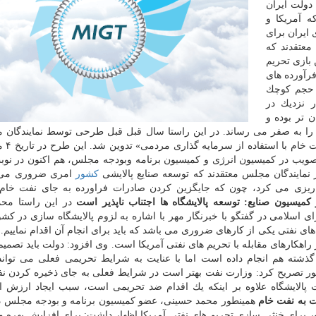
دولت ایران
آمریكا و
 ایران برای
معتقدند كه
 بازی تحریم
رآورده های
ت حجم كوچك
ر نزدیك در
 تر بوده و
ا را به صفر می رساند. در این راستا سال قبل قبل طرحی توسط نمایندگان 
عنوان «افزایش ظرفیت
تصویب در كمیسیون انرژی و كمیسیون برنامه وبودجه مجلس، هم اكنون در ن
از نمایندگان مجلس معتقدند كه توسعه صنایع پالایشی
كشور
امری ضروری می 
ه ریزی می كرد، چون كه جایگزین كردن صادرات فراورده به جای نفت خام
كمیسیون صنایع: توسعه پالایشگاه ها اجتناب ناپذیر است
در این راستا مح
سلامی در گفتگو با خبرنگار مهر با اشاره به لزوم پالایشگاه سازی در كشو
ای نفتی یكی از كارهای ضروری می باشد كه باید برای انجام آن اقدام نماییم.
راهكارهای مقابله با تحریم های نفتی آمریكا است. وی افزود: دولت باید تصمیم 
 از گذشته هم انجام داده است اما با عنایت به شرایط تحریمی فعلی می توا
ینطور تصریح كرد: وزارت نفت بهتر است در شرایط فعلی به جای ذخیره كردن ن
خت پالایشگاه علاوه بر اینكه یك اقدام ضد تحریمی است، سبب ایجاد ارزش ا
ت به نفت خام
همینطور محمد حسینی، عضو كمیسیون برنامه و بودجه مجلس د
شور برای خنثی سازی تحریم های نفتی آمریكا اظهار داشت: برای افزایش بهره و