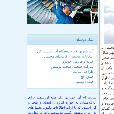
لینک دوستان
مجلس با
آب شیرین کن - دستگاه آب شیرین کن
 پالایشگاه های میعانات گازی و نفت خام با استفاده از سرمایه گذاری مردمی» تدوین شد. این طرح در تاریخ ۴ مهر سال
انتخابات مجلس ، کاندیدای مجلس
وبت صحن
خرید و فروش خودرو
باشد و
شرکت صنعتی سخت پوشش
 یكی از
طراحی سایت
مدحسین
فیش حج
ر اظهار
قیمت بیسیم
 صادرات
بگیرد و
ند ساخت
سایت ام آی جی تی یک منبع ارزشمند برای
فت خام،
علاقه‌مندان به حوزه انرژی، اقتصاد و نفت و
فزوده و
گاز است، که با ارائه اطلاعات دقیق، تحلیل‌های
ر گفتگو
به روز و پوشش گسترده موضوعات مرتبط، به
ری مواد