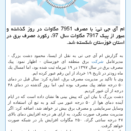
ام آی جی تی: با مصرف 7951 مگاوات در روز گذشته و
عبور از پیك 7917 مگاوات سال 97، ركورد مصرف برق در
استان خوزستان شكسته شد.
به گزارش ام آی جی تی به نقل از ایسنا، محمود دشت بزرگ -
مدیرعامل
شركت
برق منطقه ای خوزستان - اظهار نمود: پیك
مصرف برق در سال ۱۳۹۷ در ۱۹ تیرماه ثبت شده بود، اما امسال یك
ماه زودتر در تاریخ ۱۹ خرداد از این رقم عبور كرده ایم.
وی با تاكید بر مدیریت مصرف برق، اشاره كرد: سال قبل در دمای
۵۰ درجه شاهد پیك مصرف بوده ایم، اما روز گذشته در دمای ۴۸
درجه از آن عبور كردیم.
دشت بزرگ با بیان این كه پیش بینی ها نشان داده است كه در ایام
آینده دمای هوا از ۵۰ درجه عبور می كند و به تبع آن استفاده از
وسایل سرمایشی و مصرف برق بیش تر خواهد شد، اضافه كرد: اگر
مدیریت مصرف صورت نگیرد، به ازای هر درجه افزایش دمای بالای
۴۷ درجه سانتی گراد، ۲۵۰ مگاوات افزایش بار در شبكه صورت
خواهد گرفت.