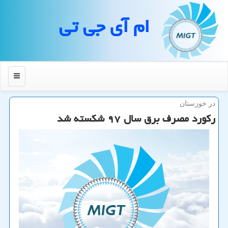
ام آی جی تی
منو
در خوزستان
ركورد مصرف برق سال ۹۷ شكسته شد