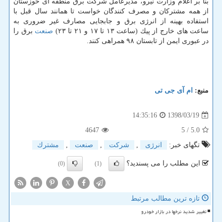
بنا بر اعلام وزارت نیرو، مدیرعامل شركت برق منطقه ای خوزستان
از همه مشتركان و مصرف كنندگان خواست تا همانند سال قبل با
استفاده بهینه از انرژی برق و جابجایی مصارف غیر ضروری به
ساعت های خارج از پیك (ساعت ۱۳ تا ۱۷ و ۲۱ تا ۲۳)
صنعت
برق را
در عبوری ایمن از تابستان ۹۸ همراهی كنند.
منبع:
ام آی جی تی
1398/03/19
14:35:16
4647
/ 5
5.0
تگهای خبر:
انرژی
,
شركت
,
صنعت
,
مشترك
این مطلب را می پسندید؟
(0)
(1)
X
تازه ترین مطالب مرتبط
تغییر شدید نرخها در بازار خودرو