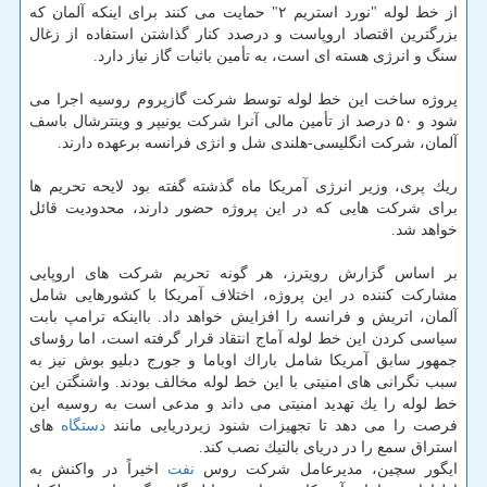
از خط لوله "نورد استریم ۲" حمایت می كنند برای اینكه آلمان كه
بزرگترین اقتصاد اروپاست و درصدد كنار گذاشتن استفاده از زغال
سنگ و انرژی هسته ای است، به تأمین باثبات گاز نیاز دارد.
پروژه ساخت این خط لوله توسط شركت گازپروم روسیه اجرا می
شود و ۵۰ درصد از تأمین مالی آنرا شركت یونیپر و وینترشال باسف
آلمان، شركت انگلیسی-هلندی شل و انژی فرانسه برعهده دارند.
ریك پری، وزیر انرژی آمریكا ماه گذشته گفته بود لایحه تحریم ها
برای شركت هایی كه در این پروژه حضور دارند، محدودیت قائل
خواهد شد.
بر اساس گزارش رویترز، هر گونه تحریم شركت های اروپایی
مشاركت كننده در این پروژه، اختلاف آمریكا با كشورهایی شامل
آلمان، اتریش و فرانسه را افزایش خواهد داد. بااینكه ترامپ بابت
سیاسی كردن این خط لوله آماج انتقاد قرار گرفته است، اما رؤسای
جمهور سابق آمریكا شامل باراك اوباما و جورج دبلیو بوش نیز به
سبب نگرانی های امنیتی با این خط لوله مخالف بودند. واشنگتن این
خط لوله را یك تهدید امنیتی می داند و مدعی است به روسیه این
فرصت را می دهد تا تجهیزات شنود زیردریایی مانند
دستگاه
های
استراق سمع را در دریای بالتیك نصب كند.
ایگور سچین، مدیرعامل شركت روس
نفت
اخیراً در واكنش به