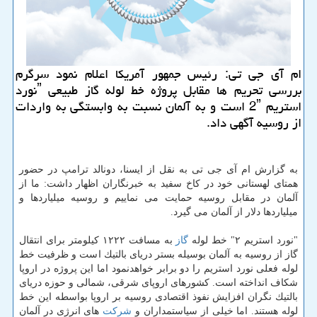
ام آی جی تی: رئیس جمهور آمریكا اعلام نمود سرگرم
بررسی تحریم ها مقابل پروژه خط لوله گاز طبیعی ˮنورد
استریم 2ˮ است و به آلمان نسبت به وابستگی به واردات
از روسیه آگهی داد.
به گزارش ام آی جی تی به نقل از ایسنا، دونالد ترامپ در حضور
همتای لهستانی خود در كاخ سفید به خبرنگاران اظهار داشت: ما از
آلمان در مقابل روسیه حمایت می نماییم و روسیه میلیاردها و
میلیاردها دلار از آلمان می گیرد.
"نورد استریم ۲" خط لوله
گاز
به مسافت ۱۲۲۲ كیلومتر برای انتقال
گاز از روسیه به آلمان بوسیله بستر دریای بالتیك است و ظرفیت خط
لوله فعلی نورد استریم را دو برابر خواهدنمود اما این پروژه در اروپا
شكاف انداخته است. كشورهای اروپای شرقی، شمالی و حوزه دریای
بالتیك نگران افزایش نفوذ اقتصادی روسیه بر اروپا بواسطه این خط
لوله هستند. اما خیلی از سیاستمداران و
شركت
های انرژی در آلمان