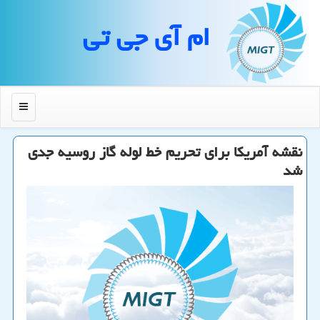
ام آی جی تی
منو
نقشه آمریكا برای تحریم خط لوله گاز روسیه جدی
شد