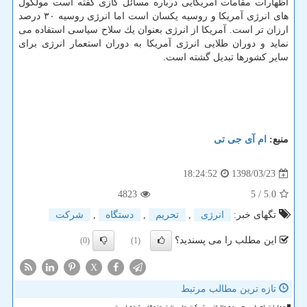
اظهارات مقامات آمریكایی درباره مسائل گازی گفته است مولكول
های انرژی آمریكا و روسیه یكسان است اما انرژی روسیه ۳۰ درصد
ارزان تر است. آمریكا از انرژی بعنوان یك سلاح سیاسی استفاده می
نماید و دوران طلایی انرژی آمریكا به دوران استعمار انرژی برای
سایر كشورها تبدیل گشته است.
منبع:
ام آی جی تی
1398/03/23
18:24:52
4823
/ 5
5.0
تگهای خبر:
انرژی
,
تحریم
,
دستگاه
,
شركت
این مطلب را می پسندید؟
(0)
(1)
X
تازه ترین مطالب مرتبط