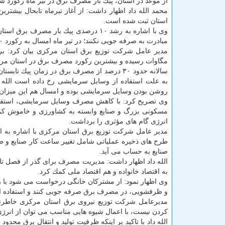
از موعد در استان، پیك بار مصرف برق در تیر ماه ركورد شكست و با رشد ۱۰ 
محمد الله داد اظهار داشت: از آغاز تیرماه تابحال بیشت
استان ثبت شده است.
وی با اشاره به رشد ۱۰ درصدی پیك بار م
مبادرت به صرفه جویی نكنند؛ در تیر ماه امسال به ركورد ۱۰۰۰ مگاواتی مصرف برق خواهیم رسید.
مگاوات رسیده و بیشترین ركورد مصرف برق در استان مركزی در تیرماه تا ام
سالانه حدود ۳۰ درصد از مصرف برق در زمان 
روشن بودن وسایل سرمایشی بوده و امسال هم این میزان
وی تصریح كرد: با كاهش مصرف وسایل سرمایشی، استفاده 
انرژی گام های مؤثری را برداشت.
مدیر عامل شركت توزیع برق استان مركزی با اشاره به ا
طرح های ذخیره عملیاتی شامل تغییر ساعت كار صنایع و 
صنایع به حساب می آید.
الله داد اظهار داشت: مدیریت مصرف برای گذر از فصل تا
به اقتصاد خانواده و هم اقتصاد ملی كمك كرد.
وی اظهار نمود: از مشتركان خانگی درخواست می شود با 
و ظرفشویی، در مصرف برق صرفه جویی كنند و استفاده از 
مدیرعامل شركت توزیع نیروی برق استان مركزی خاطر
كردن نیست، با اعمال شیوه هایی مناسب می توان از انر
الله داد با تاكید بر اینكه ظرفیت تولید و انتقال برق م