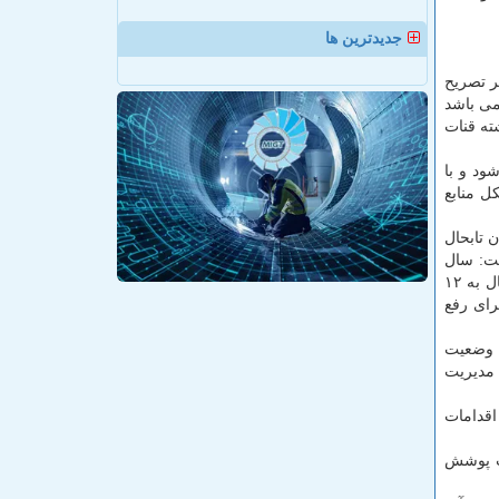
جدیدترین ها
ر تصریح
 چشمه می باشد
استان از ۵۳۳ حلقه چاه، ۱۳۶ دهنه چشمه و ۲۷ رشته قنات
سطحی تأمین می شود و با
ل منابع
ن تابحال
ت: سال
قبل ۸۵ روستای استان با مشكل كم آبی مواجه گردید كه آبرسانی آنها توسط تانكر انجام شد و امسال تعداد این روستاها در تابستان تابحال به ۱۲
رای رفع
ل وضعیت
 مدیریت
اقدامات
 تحت پوشش