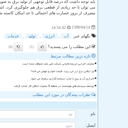
باید توجه داشت كه درصد قابل توجهی از تولید برق به 
می توان تا حد زیادی از قطعی برق هم جلوگیری كرد، انتظ
مصرف از بروز خسارت های احتمالی تا حد امكان كاسته شو
1398/04/14
14:54:42
تگهای خبر:
آب
,
انرژی
,
تولید
,
خدمات
این مطلب را می پسندید؟
(0)
(1)
تازه ترین مطالب مرتبط
عملیات اجرایی جریمه مالیاتی شرکت ملی نفت متوقف شده است
چرا وقتی نرخ ارز می ریزد، قیمت خودرو جهش می کند؟
ناترازی آب و برق با جذب سرمایه گذاری برطرف می شود
توسعه سیستم های هوشمند در منطقه 8 عملیات انتقال گاز شتاب گرفت
نظرات بینندگان در مورد این مطلب
ن
نام:
ایمیل: