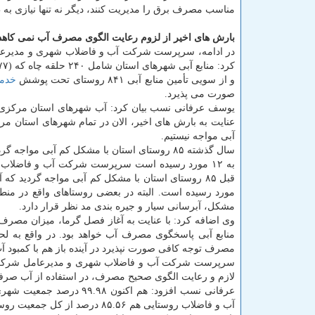
مناسب مصرف برق را مدیریت كنند، دیگر نه تنها نیازی به
بارش های اخیر از لزوم رعایت الگوی مصرف آب نمی كاهد
در ادامه، سرپرست شركت آب و فاضلاب شهری و مدیرعام
و از سویی تأمین منابع آبی ۸۴۱ روستای تحت پوشش
خدم
صورت می پذیرد.
عنایت به بارش های اخیر، الان در تمام شهرهای استان مركز
آبی مواجه نیستیم.
سال گذشته ۸۵ روستای استان با مشكل كم آبی موا
به ۱۲ مورد رسیده است سرپرست شركت آب و فاضلا
مورد رسیده است. البته در بعضی روستاهای واقع در من
مشكل، آبرسانی سیار و جیره بندی مد نظر قرار دارد.
وی اضافه كرد: با عنایت به آغاز فصل گرما، میزان مصرف 
منابع آبی پاسخگوی مصرف آب خواهد بود. در واقع به لح
مصرف توجه كافی صورت نپذیرد در آینده باز هم با كمبود آ
سرپرست شركت آب و فاضلاب شهری و مدیرعامل شركت آب و
لازم و رعایت الگوی صحیح مصرف، در استفاده از آب صرفه ج
عرفانی نسب افزود: هم ا
آب و فاضلاب روستایی هم ۸۵.۵۶ درصد از كل جمعیت روستایی هستند.