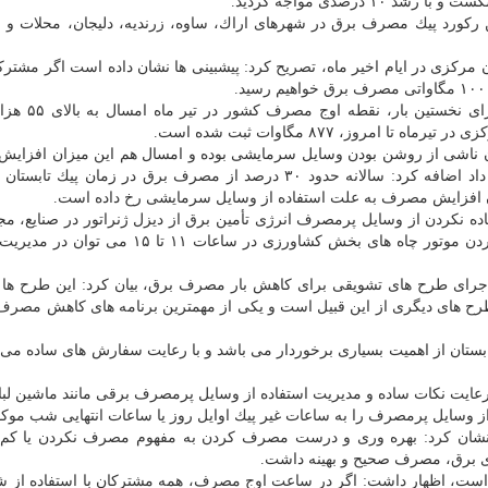
درصدی مواجه گردید.
رین ركورد پیك مصرف برق در شهرهای اراك، ساوه، زرندیه، دلیجان، محلات و 
صرف برق استان مركزی در ایام اخیر ماه، تصریح كرد: پیشبینی ها نشان داده است اگر مشتر
روز، ۸۷۷ مگاوات ثبت شده است.
پیك تابستان ناشی از روشن بودن وسایل سرمایشی بوده و امسال هم این میزان افزا
به علت استفاده از وسایل سرمایشی رخ داده است الله داد اضافه كرد: سالانه حدود ۳۰ درصد از مصرف برق در زمان 
 افزایش مصرف به علت استفاده از وسایل سرمایشی رخ داده است.
نكردن از وسایل پرمصرف انرژی تأمین برق از دیزل ژنراتور در صنایع، مج
مسكونی بزرگ و صنایع وابسته به كشاورزی و خاموش كردن موتور چاه های بخش كشاورزی در ساعا
جرای طرح های تشویقی برای كاهش بار مصرف برق، بیان كرد: این طرح ها ب
طرح های دیگری از این قبیل است و یكی از مهمترین برنامه های كاهش مصرف
بستان از اهمیت بسیاری برخوردار می باشد و با رعایت سفارش های ساده می 
رعایت نكات ساده و مدیریت استفاده از وسایل پرمصرف برقی مانند ماشین ل
وسایل پرمصرف را به ساعات غیر پیك اوایل روز یا ساعات انتهایی شب موكول
نشان كرد: بهره وری و درست مصرف كردن به مفهوم مصرف نكردن یا ك
ژی برق، مصرف صحیح و بهینه داشت.
حدود است، اظهار داشت: اگر در ساعت اوج مصرف، همه مشتركان با استفاده از ش