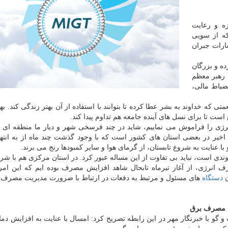
زه و رعایت
ه از سویی
سارات جبران
ده و بزرگان
ت رهبر معظم
ضباط مالی،
تی كه خداوند به بشر عطا كرده تا بتوانند با استفاده از آن بهتر زندگی كند. ب
 است تا برای نسل های آینده جامعه هم تداوم پیدا كند.
 را فراموش می نماییم، شاید در چند فرسخی شهر و دیار ما منطقه ای ا
خیر در بعضی استان های كشور است كه با وجود گذشت چند ماه از به انته
 عنایت به شروع تابستان، از گرمای هوا و سایر كمبودها رنج می برند.
دی است، نباید بی تفاوت از این مساله عبور كرد. در استان مركزی هم با ش
ف انرژی، از آغاز تیرماه تابحال شاهد افزایش مصرف بوده ایم كه این امر
ن
دستگاه
های مسئول و مرتبط به دفعات در ارتباط با ضرورت مدیریت مصرف 
ی مصرف برق
گو با خبرنگار مهر در این رابطه تصریح كرد: امسال با عنایت به افزایش دما