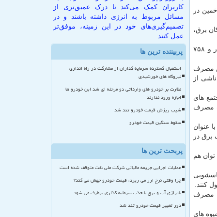
کاربران کمک می‌کند تا درک عمیق‌تری از
خمین در
مسائل مربوط به انرژی داشته باشند و در
تصمیم‌گیری‌های خود در این زمینه، موفق‌تر
كان برق،
عمل کنند
مدیر عامل شركت توزیع برق استان مركزی بیان كرد: برای نخستین بار، نقطه اوج مصرف كشور در تیر ماه امسال به بالای ۵۵ هزار و ۷۵۸
پربیننده ترین ها
استقبال گسترده سرمایه گذاران از مشارکت در راه اندازی
یش مصرف
نیروگاه های خورشیدی
پیك تابستان ناشی از
نظارت بر خودرو های وارداتی دو مرحله ای شد این خودرو ها
اجازه ورود ندارند
تمع های
ت ۱۱ تا ۱۵ می توان در مدیریت مصرف
شیب ریزش قیمت خودرو تند شد
سقوط سنگین قیمت خودرو
ا عنوان
 برق در
پربحث ترین ها
توان هم
عملیات اجرایی جریمه مالیاتی شرکت ملی نفت متوقف شده است
باسشویی
چرا وقتی نرخ ارز می ریزد، قیمت خودرو جهش می کند؟
 كنند.
ناترازی آب و برق با جذب سرمایه گذاری برطرف می شود
م مصرف
دور تغییر قیمت خودرو تند شد
یوه های