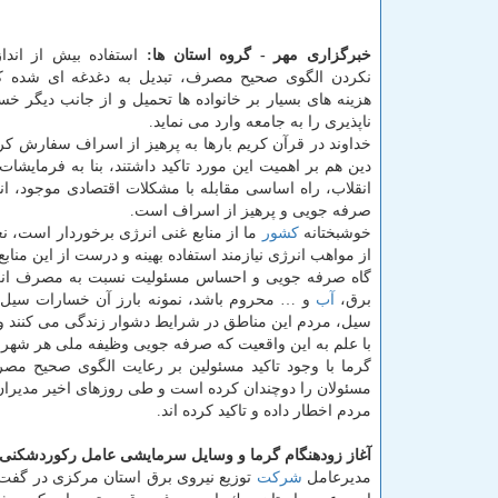
خبرگزاری مهر - گروه استان ها:
استفاده بیش از اندا
نكردن الگوی صحیح مصرف، تبدیل به دغدغه ای شده ك
هزینه های بسیار بر خانواده ها تحمیل و از جانب دیگر خ
ناپذیری را به جامعه وارد می نماید.
خداوند در قرآن كریم بارها به پرهیز از اسراف سفارش كر
دین هم بر اهمیت این مورد تاكید داشتند، بنا به فرمایشا
انقلاب، راه اساسی مقابله با مشكلات اقتصادی موجود، ان
صرفه جویی و پرهیز از اسراف است.
خوشبختانه
كشور
ما از منابع غنی انرژی برخوردار است، نعم
از مواهب انرژی نیازمند استفاده بهینه و درست از این منابع
گاه صرفه جویی و احساس مسئولیت نسبت به مصرف انرژی
برق،
آب
و … محروم باشد، نمونه بارز آن خسارات سیل ا
سیل، مردم این مناطق در شرایط دشوار زندگی می كنند و با
با علم به این واقعیت كه صرفه جویی وظیفه ملی هر شهرون
گرما با وجود تاكید مسئولین بر رعایت الگوی صحیح مصر
مسئولان را دوچندان كرده است و طی روزهای اخیر مدیرا
مردم اخطار داده و تاكید كرده اند.
آغاز زودهنگام گرما و وسایل سرمایشی عامل ركوردشكن
مدیرعامل
شركت
توزیع نیروی برق استان مركزی در گفت و 