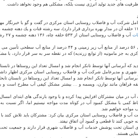
 ظرفیت های جدید تولید انرژی نیست بلكه، مشكلی هم وجود نخواهد داشت.
ل شركت آب و فاضلاب روستایی استان مركزی در گفت و گو با خبرنگار مه
كرد: منابع آبی شهرهای استان شامل ۲۴۰ حلقه چاه كه (۱۷۷ حلقه آن در مدار بهره برداری قرار دارد)، سه رشته قنات و یك دهنه
ات
آب و فاضلاب روستایی 
یوسف عرفانی نسب بیان كرد: آب شهرهای استان مركزی ۵۶ درصد از منابع آب زیر زمینی و ۴۴ درصد از منابع آب 
ی به جز مامونیه (از توابع زرندیه) كه در نقطه سر به سر قرار دارد، با مشك
جه گردید كه آبرسانی آنها توسط تانكر انجام شد و امسال تعداد این روستاها در تابستا
ب شهری و مدیرعامل شركت آب و فاضلاب روستایی استان مركزی اظهار داش
طقه فراهان مانند نوازن، ویسمه و … بیشتر مشكل كیفی آب مطرح است و ب
آب در میان مشتركان افزایش پیدا كرده و با وجود بارندگی های ابتدای امسا
اظ كمی با مشكل كمبود آب در كوتاه مدت مواجه نیستیم اما، اگر نسبت به
ب مواجه خواهیم شد.
 فاضلاب روستایی استان مركزی بیان كرد: مشتركان باید تلاش كنند با 
ویی كنند تا قطعی و كمبود آن اتفاق نیفتد.
كنون ۹۹.۹۸ درصد جمعیت شهری استان تحت پوشش خدمات آب و فاضلاب شهری قرار دارند و جمعیت