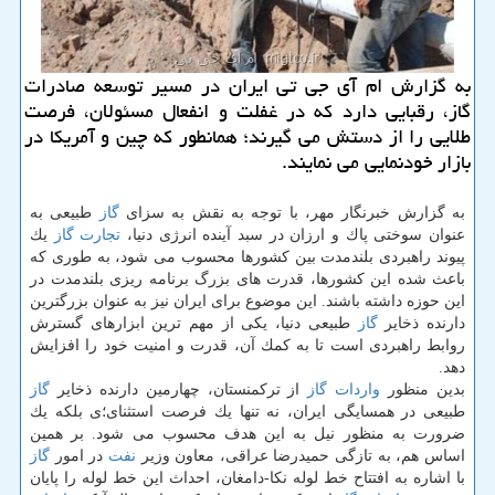
به گزارش ام آی جی تی ایران در مسیر توسعه صادرات
گاز، رقبایی دارد كه در غفلت و انفعال مسئولان، فرصت
طلایی را از دستش می گیرند؛ همانطور كه چین و آمریكا در
بازار خودنمایی می نمایند.
به گزارش خبرنگار مهر، با توجه به نقش به سزای
گاز
طبیعی به
عنوان سوختی پاك و ارزان در سبد آینده انرژی دنیا،
تجارت
گاز
یك
پیوند راهبردی بلندمدت بین كشورها محسوب می شود، به طوری كه
باعث شده این كشورها، قدرت های بزرگ برنامه ریزی بلندمدت در
این حوزه داشته باشند. این موضوع برای ایران نیز به عنوان بزرگترین
دارنده ذخایر
گاز
طبیعی دنیا، یكی از مهم ترین ابزارهای گسترش
روابط راهبردی است تا به كمك آن، قدرت و امنیت خود را افزایش
دهد.
بدین منظور
واردات
گاز
از تركمنستان، چهارمین دارنده ذخایر
گاز
طبیعی در همسایگی ایران، نه تنها یك فرصت استثنای؛ی بلكه یك
ضرورت به منظور نیل به این هدف محسوب می شود. بر همین
اساس هم، به تازگی حمیدرضا عراقی، معاون وزیر
نفت
در امور
گاز
با اشاره به افتتاح خط لوله نكا-دامغان، احداث این خط لوله را پایان