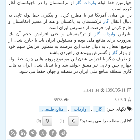
چهارمین خط لوله
واردات
گاز
از تركمنستان را در تاجیكستان آغاز
كرده است.
در این میان، آمریكا نیز با مطرح كردن و پیگیری خط لوله تاپی به
دنبال انتقال
گاز
تركمنستان به پاكستان و هند از مسیر افغانستان و
خارج كردن این فرصت از دسترس ایران است.
بنابراین
واردات
گاز
از تركمنستان و حتی افزایش حجم آن یك
ضرورت برای منافع ملی بوده و مسئولین ایران باید با خارج شدن از
موضع انفعال، به دنبال جذب این فرصت به منظور افزایش سهم خود
از بازار
گاز
و گسترش پیوندهای راهبردی باشند.
از طرف دیگر با اجرایی شدن این موضوع پروژه هایی چون خط لوله
چهارم چین و تاپی نیز معلق خواهد شد و با تبدیل شدن ایران به هاب
گازی منطقه منافع ملی ایران در منطقه و جهان حفظ می شود.
1396/05/11
23:41:34
5578
/ 5
5.0
تگهای خبر:
گاز
,
واردات
,
منابع طبیعی
این مطلب را می پسندید؟
(0)
(1)
X