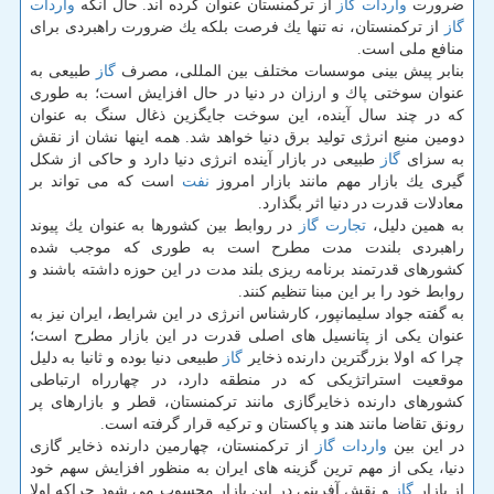
ضرورت
واردات
گاز
از تركمنستان عنوان كرده اند. حال آنكه
واردات
گاز
از تركمنستان، نه تنها یك فرصت بلكه یك ضرورت راهبردی برای
منافع ملی است.
بنابر پیش بینی موسسات مختلف بین المللی، مصرف
گاز
طبیعی به
عنوان سوختی پاك و ارزان در دنیا در حال افزایش است؛ به طوری
كه در چند سال آینده، این سوخت جایگزین ذغال سنگ به عنوان
دومین منبع انرژی تولید برق دنیا خواهد شد. همه اینها نشان از نقش
به سزای
گاز
طبیعی در بازار آینده انرژی دنیا دارد و حاكی از شكل
گیری یك بازار مهم مانند بازار امروز
نفت
است كه می تواند بر
معادلات قدرت در دنیا اثر بگذارد.
به همین دلیل،
تجارت
گاز
در روابط بین كشورها به عنوان یك پیوند
راهبردی بلندت مدت مطرح است به طوری كه موجب شده
كشورهای قدرتمند برنامه ریزی بلند مدت در این حوزه داشته باشند و
روابط خود را بر این مبنا تنظیم كنند.
به گفته جواد سلیمانپور، كارشناس انرژی در این شرایط، ایران نیز به
عنوان یكی از پتانسیل های اصلی قدرت در این بازار مطرح است؛
چرا كه اولا بزرگترین دارنده ذخایر
گاز
طبیعی دنیا بوده و ثانیا به دلیل
موقعیت استراتژیكی كه در منطقه دارد، در چهارراه ارتباطی
كشورهای دارنده ذخایرگازی مانند تركمنستان، قطر و بازارهای پر
رونق تقاضا مانند هند و پاكستان و تركیه قرار گرفته است.
در این بین
واردات
گاز
از تركمنستان، چهارمین دارنده ذخایر گازی
دنیا، یكی از مهم ترین گزینه های ایران به منظور افزایش سهم خود
از بازار
گاز
و نقش آفرینی در این بازار محسوب می شود چراكه اولا