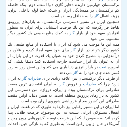
تركمنستان چهارمین دارنده ذخایر گازی دنیا است، دوم اینكه فاصله
كم تركمنستان در همسایگی ایران و شبكه خط لوله داخلی ایران،
هزینه انتقال
گاز
را به حداقل رسانده است.
همچنین ایران در مسیر دسترسی تركمنستان، به بازارهای پررونق
تقاضا قرارگرفته كه این یك فرصت استثنایی برای ایران به منظور
افزایش سهم خود از بازار
گاز
به كمك منابع طبیعی یك كشور دیگر
محسوب می شود.
همه این ها موجب می شود كه ایران با استفاده از منابع طبیعی یك
كشور دیگر بتواند در بازار
گاز
برای خود سهم ایجاد كرده و علاوه بر
درآمدزایی، با مطرح كردن خود به عنوان یك قدرت در این بازار، از
آن به عنوان یك ابزار سیاست خارجه استفاده كند؛ دقیقا نقشی كه
امروزه
نفت
در بازار انرژی دنیا بازی می كند و این نقش روز به روز
كمتر شده جای خود را به
گاز
می دهد.
از طرف دیگر تركمنستان نیز، علاقه زیادی برای
صادرات
گاز
به ایران
دارد؛ چرا كه
صادرات
و فروش
گاز
به ایران اقتصادی ترین مقصد
صادراتی برای تركمنستان بوده و ایران، دروازه امن دسترسی این
كشور به بازارهای پررونق منطقه است. به همین دلیل، اولین مقصد
صادراتی این كشور بعد از فروپاشی شوروی ایران بوده است.
اما ایران در این مسیر رقبایی نیز دارد؛ به طوری كه در غفلت ایران و
انفعال مسئولان ایرانی نسبت به این موضوع، فرصت طلایی پیدا
كرده اند؛ به خصوص اینكه این فرصت توسط كشورهایی چون چین و
آمریكا در حال از بین رفتن است؛ به طوری كه به تازگی چین، احداث