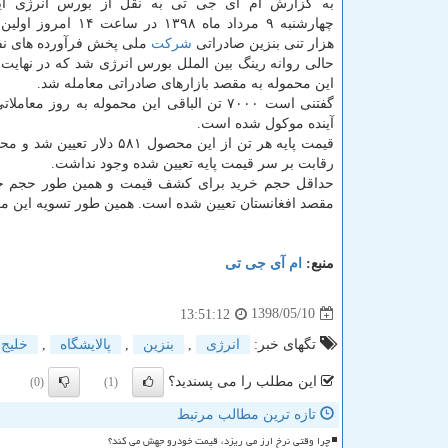
به گزارش ام آی جی تی به نقل از بورس انرژی ایر
هزار تنی بنزین صادراتی
شركت
ملی پخش فرآورده های نفت
این محموله به مقصد بازارهای صادراتی معامله شد.
گفتنی است ۷۰۰۰ تن الباقی این محموله به روز معام
آینده موكول شده است.
قیمت پایه هر تن از این محصول ۵۸۱ دلار ت
رقابت بر سر قیمت پایه تعیین شده وجود نداشت.
حداقل حجم خرید برای كشف قیمت و همین طور حجم خرید ب
مقصد افغانستان تعیین شده است. همین طور تسویه این معامل
منبع:
ام آی جی تی
1398/05/10
13:51:12
تگهای خبر:
انرژی
,
بنزین
,
پالایشگاه
,
خلیج
این مطلب را می پسندید؟
(0)
(1)
تازه ترین مطالب مرتبط
چرا وقتی نرخ ارز می ریزد، قیمت خودرو جهش می کند؟