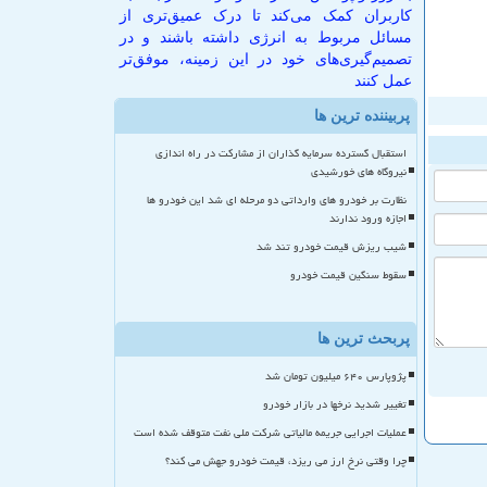
کاربران کمک می‌کند تا درک عمیق‌تری از
مسائل مربوط به انرژی داشته باشند و در
تصمیم‌گیری‌های خود در این زمینه، موفق‌تر
عمل کنند
پربیننده ترین ها
استقبال گسترده سرمایه گذاران از مشارکت در راه اندازی
نیروگاه های خورشیدی
نظارت بر خودرو های وارداتی دو مرحله ای شد این خودرو ها
اجازه ورود ندارند
شیب ریزش قیمت خودرو تند شد
سقوط سنگین قیمت خودرو
پربحث ترین ها
پژوپارس ۶۴۰ میلیون تومان شد
تغییر شدید نرخها در بازار خودرو
عملیات اجرایی جریمه مالیاتی شرکت ملی نفت متوقف شده است
چرا وقتی نرخ ارز می ریزد، قیمت خودرو جهش می کند؟