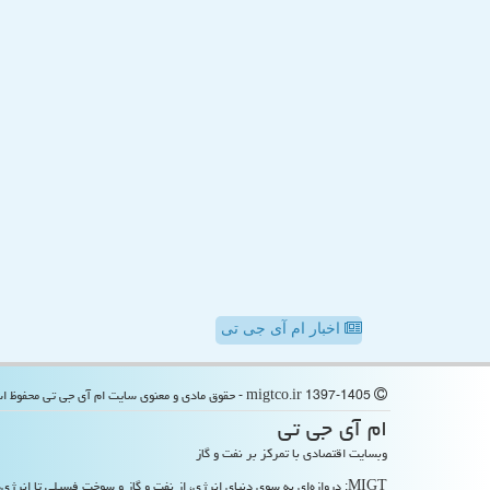
اخبار ام آی جی تی
migtco.ir 1397-1405 - حقوق مادی و معنوی سایت ام آی جی تی محفوظ است
ام آی جی تی
وبسایت اقتصادی با تمرکز بر نفت و گاز
MIGT: دروازه‌ای به سوی دنیای انرژی، از نفت و گاز و سوخت فسیلی تا انرژی