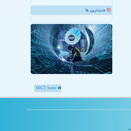
جدیدترین ها
MIGT home
یت