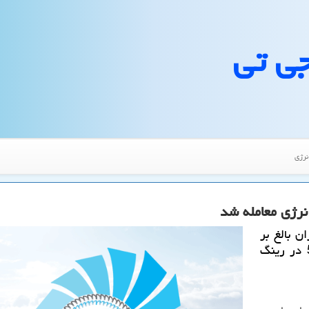
جی تی
نرژی
ن بالغ بر
3000 تن بنزین با اكتان 91 و استاندارد یورو 5 در رینگ