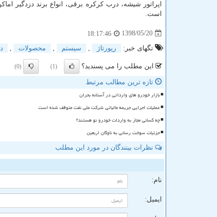
اپراتور شیشه، درب کرکره برقی، انواع برند دزدگیر اما
است.
1398/05/20
18:17:46
تگهای خبر:
رپورتاژ
,
سیستم
,
محصولات
,
د
این مطلب را می پسندید؟
(0)
(1)
تازه ترین مطالب مرتبط
بازار خودرو های وارداتی در آستانه بحران
عملیات اجرایی جریمه مالیاتی شرکت ملی نفت متوقف شده است
چه کسانی مجاز به واردات خودرو نو هستند؟
جزئیات سوخت رسانی به ناوگان اربعین
نظرات بینندگان در مورد این مطلب
ن
نام:
ایمیل: