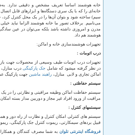
خانه هوشمند اساسا تعریف مشخص و دقیقی ندارد. به‌
خانه‌ای را که با یک سری دستگاه‌ها و ابزارهای قابل اتصال (
سیم) ساخته شود و بتوان آن‌ها را در یک محل کنترل کرد، 
می‌نامیم. برخلاف تصور ما خانه هوشمند الزاما نباید خیل
مدرن و امروزی داشته باشد بلکه می‌توان در عین سادگی
هوشمند هم داد.
تجهیزات هوشمندسازی خانه و اماکن:
درب اتومات :
تجهیزات درب اتومات طیف وسیعی از محصولات جهت باز و 
در نظر گرفته میشود که شامل
جک پارکینگی
درب منازل،
اماکن تجاری و لابی منازل،
راهبند ماشین
جهت پارکینگ عم
سیستم حفاظتی :
سیستم حفاظت اماکن وظیفه مراقبتی و نظارتی را در یک خ
مراقبت از ورود افراد غیر مجاز و دوربین مدار بسته امکان
سیستمهای کنترل :
سیستم های کنترلی امکان کنترل و نظارت از راه دور و همچ
قبیل بردهای سیمکارتی، ریموت کنترل جک پارکینگی، ریموت 
فروشگاه اینترنتی تلوان
به شما مصرف کنندگان و همکاران