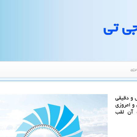
جی تی
نرژی
 و دقیقی
 و امروزی
ه آن لقب