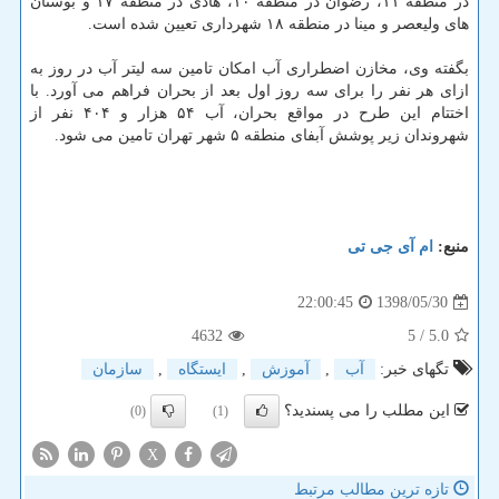
در منطقه ۱۱، رضوان در منطقه ۱۰، هادی در منطقه ۱۷ و بوستان
های ولیعصر و مینا در منطقه ۱۸ شهرداری تعیین شده است.
بگفته وی، مخازن اضطراری آب امكان تامین سه لیتر آب در روز به
ازای هر نفر را برای سه روز اول بعد از بحران فراهم می آورد. با
اختتام این طرح در مواقع بحران، آب ۵۴ هزار و ۴۰۴ نفر از
شهروندان زیر پوشش آبفای منطقه ۵ شهر تهران تامین می شود.
منبع:
ام آی جی تی
1398/05/30
22:00:45
4632
/ 5
5.0
تگهای خبر:
آب
,
آموزش
,
ایستگاه
,
سازمان
این مطلب را می پسندید؟
(0)
(1)
X
تازه ترین مطالب مرتبط