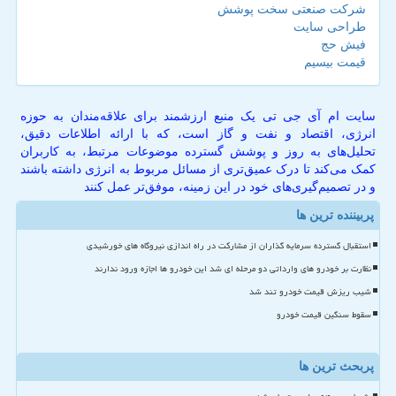
شرکت صنعتی سخت پوشش
طراحی سایت
فیش حج
قیمت بیسیم
سایت ام آی جی تی یک منبع ارزشمند برای علاقه‌مندان به حوزه
انرژی، اقتصاد و نفت و گاز است، که با ارائه اطلاعات دقیق،
تحلیل‌های به روز و پوشش گسترده موضوعات مرتبط، به کاربران
کمک می‌کند تا درک عمیق‌تری از مسائل مربوط به انرژی داشته باشند
و در تصمیم‌گیری‌های خود در این زمینه، موفق‌تر عمل کنند
پربیننده ترین ها
استقبال گسترده سرمایه گذاران از مشارکت در راه اندازی نیروگاه های خورشیدی
نظارت بر خودرو های وارداتی دو مرحله ای شد این خودرو ها اجازه ورود ندارند
شیب ریزش قیمت خودرو تند شد
سقوط سنگین قیمت خودرو
پربحث ترین ها