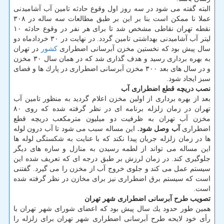
البته گفته می شود در سه روز اول وقوع حادثه تامین آب آشامیدنی
عملا نا ممكن است بنا بر این بر طبق مطالعات سه ساله در ۳۰۸
نقطه تهران نقاطی مشخص شد تا برای هر نفر در وقوع حادثه ۱۰
لیتر آب آشامیدنی بهداشتی تامین گردد. در نهایت در ۳۰ خردادماه دو
سال پیش بود كه نخستین مخزن آبرسانی اضطراری
كشور
در تهران
به بهره برداری رسید و هدف گذاری شد كه در همان سال ۳۰ مخزن
و در سال های بعد ۳۰۰ مخزن آبرسانی اضطراری در پارك ها و فضای
سبز ایجاد شود.
نصب دریچه قطع اضطراری آب
بعد از بهره برداری از اولین مخزن اعلام گردید به منظور تامین آب
تهران در زمان زلزله برنامه ای در نظر گرفته شده كه روی ۸۰
مخزن آب تهران به ظرفیت دو میلیون مترمكعب دریچه قطع
اضطراری
آب وصل شود.
این مساله سبب می شود تا آب درون لوله
ها در زمان زلزله جریان پیدا نكند كه با عنایت به شكستگی لوله ها
این مساله می تواند از لطمه رسیدن به منازل و سازه های دیگر
جلوگیری كند. در زمان لرزش بر طبق درجه ای كه تعریف شده این
سیستم عمل می كند و جلوی خروج آب از مخزن را می گیرد. گفتنی
است كه سیستم برق اضطراری نیز برای مخازن در نظر گرفته شده
است.
تصویب طرح آبرسانی اضطراری شهر تهران
همین طور حدود یك سال پیش بود كه اعضای شورای شهر تهران با
رأی خود لایحه طرح آبرسانی اضطراری شهر تهران برای زلزله را