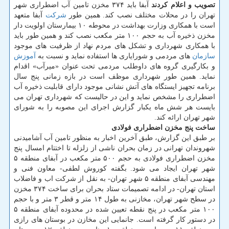
تصویب و اعلام كردند
آبفا باید ۳۷۴ مخزن تامین آب اضطراری شهر
تهران را در محلات مختلف نصب كند. همین طور
شركت
آبفا متعهد
است با همكاری وزارت بهداشت در محوطه ۱۰ بیمارستان اولویت دار
مخزن ذخیره آب به حجم ۱۰۰ متر مكعب نصب كند و همین طور باید
با همكاری شهرداری و تشكل های مردم نهاد از ظرفیت های موجود
سازمان
های مردمی و شورایاری ها استفاده نماید و نسبت به
آموزش
و بكارگیری گروه های داوطلب مردمی تحت عنوان «میرآب» اقدام
نماید. همین طور شهرداری موظف است در بازه زمانی پنج سال
برنامه تجهیز ایستگاه های آتش نشانی موجود دارای قابلیت ذخیره آب
اضطراری را مشخص نماید و این در حالیست كه شهرداری تهران می
بایست هر شش ماه یكبار گزارش اجرای این مصوبه را به شورای
شهر تهران ارائه كند.
ساخت پنج مخزن اضطراری فولادی
بر طبق این گزارش، طبق آخرین اخبار به منظور تامین آب آشامیدنی
شهروندان تهرانی در زمان بحران ناشی از زلزله تا اختتام امسال پنج
مخزن اضطراری فولادی به حجم ۵۰۰ متر مكعب در آبفای منطقه ۵
شهر تهران ایجاد می شود. بگفته كوروش لطفی- معاون فنی و
مهندسی آبفای منطقه ۵ شهر تهران- به نقل از شركت اب و فاضلاب
استان تهران- در ادامه تصمیمات ستاد بحران برای ساخت ۳۷۴ مخزن
در سطح شهر تهران، مخازنی به طول ۱۴ متر و قطر ۳ متر و با حجم
۱۰۰ متر مكعب در پنج نقطه تعیین شده در محدوده آبفای منطقه ۵
در دستور كار گرفته است. جانمایی این مخازن در بوستان های رازی