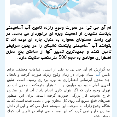
ام آی جی تی: در صورت وقوع زلزله تامین آب آشامیدنی
پایتخت نشینان از اهمیت ویژه ای برخوردار می باشد. در
این راستا مسئولان همواره به دنبال چاره ای بوده اند تا
بتوانند آب آشامیدنی پایتخت نشینان را در چنین شرایطی
تامین كنند و جدیدترین تدبیر آنها از ساختن پنج مخزن
اضطراری فولادی به حجم 500 مترمكعب حكایت دارد.
به گزارش ام آی جی تی به نقل از ایسنا، اقدامات مختلفی برای
تامین
آب
استان تهران در زمان وقوع زلزله صورت گرفته و تابحال
چند مخزن آبرسانی اضطراری به بهره برداری رسیده است.
طبق
آخرین آمار
حدود دو میلیون و ۱۰۰ هزار مترمكعب مخزن آب در
تهران وجود دارد كه اگر بتوان كاری انجام داد تا آب از این مخازن
خارج نشوند، كار بزرگی صورت گرفته است. برای این منظور
شیرهای قطع سریع آب روی كل مخازن تهران نصب شده است كه به
هنگام وقوع زلزله به سرعت این سیستم عمل می كند و آبی از داخل
مخازن خارج نمی گردد كه این مساله می تواند در تامین آب كمك
رسان باشد.