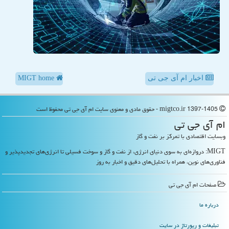
اخبار ام آی جی تی
MIGT home
migtco.ir 1397-1405 - حقوق مادی و معنوی سایت ام آی جی تی محفوظ است
ام آی جی تی
وبسایت اقتصادی با تمرکز بر نفت و گاز
MIGT: دروازه‌ای به سوی دنیای انرژی، از نفت و گاز و سوخت فسیلی تا انرژی‌های تجدیدپذیر و
فناوری‌های نوین، همراه با تحلیل‌های دقیق و اخبار به روز
صفحات ام آی جی تی
درباره ما
تبلیغات و رپورتاژ در سایت