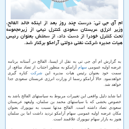
ام آی جی تی: درست چند روز بعد از اینكه خالد الفالح،
وزیر انرژی عربستان سعودی كنترل نیمی از زیرمجموعه
تحت كنترل خودرا از دست داد، از سمتش بعنوان رئیس
هیات مدیره شركت نفتی دولتی آرامكو بركنار شد.
به گزارش ام آی جی تی به نقل از ایسنا، الفالح در آستانه برنامه
عرضه اولیه عمومی
سهام
آرامكو به منظور اجتناب از تضاد منافع، از
سمت خود بعنوان رئیس هیات مدیره این
شركت
كناره گیری
خواهدنمود. حالا آرامكو رسما از وزارت انرژی عربستان سعودی جدا
خواهد شد.
اما شاید دلیل واقعی این تغییرات مربوط به سیاستهای الفالح باشد به
خصوص بخشی كه با سیاستهای محمد بن سلمان، ولیعهد عربستان
سعودی تضاد داشته است. الفالح مدتها نسبت به نیویورك بعنوان
مكان عرضه اولیه عمومی سهام آرامكو تردید داشت اما بن سلمان
هنوز به بازار سهام نیویورك علاقمند است.