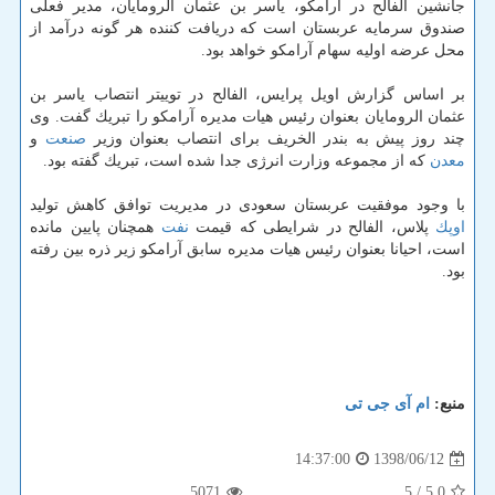
جانشین الفالح در آرامكو، یاسر بن عثمان الرومایان، مدیر فعلی
صندوق سرمایه عربستان است كه دریافت كننده هر گونه درآمد از
محل عرضه اولیه سهام آرامكو خواهد بود.
بر اساس گزارش اویل پرایس، الفالح در توییتر انتصاب یاسر بن
عثمان الرومایان بعنوان رئیس هیات مدیره آرامكو را تبریك گفت. وی
چند روز پیش به بندر الخریف برای انتصاب بعنوان وزیر
صنعت
و
معدن
كه از مجموعه وزارت انرژی جدا شده است، تبریك گفته بود.
با وجود موفقیت عربستان سعودی در مدیریت توافق كاهش تولید
اوپك
پلاس، الفالح در شرایطی كه قیمت
نفت
همچنان پایین مانده
است، احیانا بعنوان رئیس هیات مدیره سابق آرامكو زیر ذره بین رفته
بود.
منبع:
ام آی جی تی
1398/06/12
14:37:00
5071
/ 5
5.0