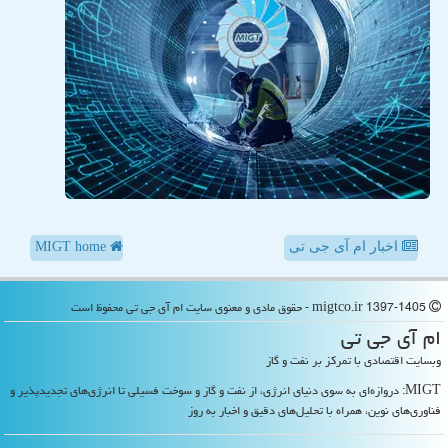
اخبار ام آی جی تی
MIGT home
migtco.ir 1397-1405 - حقوق مادی و معنوی سایت ام آی جی تی محفوظ است
ام آی جی تی
وبسایت اقتصادی با تمرکز بر نفت و گاز
MIGT: دروازه‌ای به سوی دنیای انرژی، از نفت و گاز و سوخت فسیلی تا انرژی‌های تجدیدپذیر و
فناوری‌های نوین، همراه با تحلیل‌های دقیق و اخبار به روز