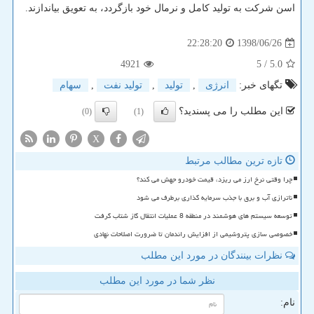
اسن شركت به تولید كامل و نرمال خود بازگردد، به تعویق بیاندازند.
1398/06/26
22:28:20
4921
/ 5
5.0
تگهای خبر:
انرژی
,
تولید
,
تولید نفت
,
سهام
این مطلب را می پسندید؟
(0)
(1)
X
تازه ترین مطالب مرتبط
چرا وقتی نرخ ارز می ریزد، قیمت خودرو جهش می کند؟
ناترازی آب و برق با جذب سرمایه گذاری برطرف می شود
توسعه سیستم های هوشمند در منطقه 8 عملیات انتقال گاز شتاب گرفت
خصوصی سازی پتروشیمی از افزایش راندمان تا ضرورت اصلاحات نهادی
نظرات بینندگان در مورد این مطلب
نظر شما در مورد این مطلب
نام: