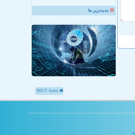
جدیدترین ها
MIGT home
یت