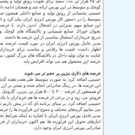
ای ۲۵ هزار تن
نفت
سفید برای تقویت رونق تولید و پشتیبا
كوچك و متوسط در این بورس ارائه شد و همچنان ادامه دار
حسینی پشتیبانی از رونق تولید و صنایع داخلی همچون صن
متوسط را در دستور كار بورس انرژی ایران بیان كرد و ا
این صنایع سهم بسزایی در اشتغال
كشور
دارند. با عرض
بعنوان خوراك صنایع شیمیایی و پالایشگاه های كوچك 
تدریج خریداران استقبال مناسبی از این عرضه ها داشتند.
مدیر عامل بورس انرژی ایران در مورد قیمت عرضه نف
اظهار داشت: قیمت ها رقابتی و مناسب برای خریدارا
عنایت به توان تولید داخل در پالایشگاه های بزرگ كشور، م
عرضه این محصول هم می تواند افزایش یابد.
عرضه های دلاری بنزین پر حجم تر می شوند
این عرضه ها، در رینگ صادراتی انجام شده و مبتنی بر ارز
او همینطور از عرضه ۴۰۰ تا ۵۰۰ هزار تن بنزین، گازوئیل و
فروش می رود و در برخی از عرضه ها هم خریداران با یكدی
حسینی اضافه كرد: بر مبنای برنامه ای كه در پیش داریم 
می نماییم گریدهای مختلف و متنوع این فرآورده ها را عرض
مدیر عامل بورس انرژی ایران با اشاره به اینكه شرایط تحو
انبارهای تحویل این فرآورده ها، هم اكنون خریداران از 
صادراتی بورس انرژی ایران وجود دارد.