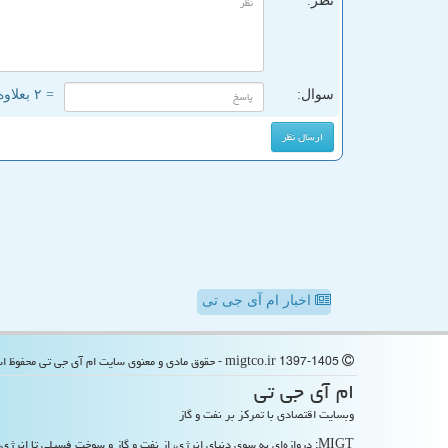
نظر:
سوال:
= ۲ بعلاوه ۱
اخبار ام آی جی تی
migtco.ir 1397-1405 - حقوق مادی و معنوی سایت ام آی جی تی محفوظ است
ام آی جی تی
وبسایت اقتصادی با تمرکز بر نفت و گاز
MIGT: دروازه‌ای به سوی دنیای انرژی، از نفت و گاز و سوخت فسیلی تا انرژی