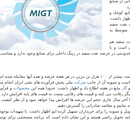
نی از صنایع
د.
ایع كوچك و
ظهار داشت:
ه نفت سفید
و متوسط به
ت سفید هم
ن است و با
حدودیتی در عرضه نفت سفید در رینگ داخلی برای صنایع وجود ندارد و متناسب ب
حسینی اضافه كرد: به صورت متوسط طی هفت هفته گذشته، بیشتر از ۱۰۰ هزار تن بنزین در هر هفته عرضه و همه آنها معام
 است و تسویه آن از جانب
شركت
ملی پخش فرآورده های نفتی ایران انجام م
گاز
مایع در هفته اطلاع داد و اظهار داشت: حدودا همه این
محصولات
و فرآورد
گر رقابت می كنند و قیمت های رقابتی نسبت به قیمت های پایه افزایش دارد.
تا آخر سال جاری حجم این عرضه ها افزایش پیدا خواهد نمود و از نظر كیفیت 
ه نماییم و مقاصد صادراتی را گسترش دهیم.
یل و تسویه را برای خریداران تسهیل كرده ایم اظهار داشت: با تمهیدات بوجود 
فرایند تحویل راضی هستند و این نشان داده است كه برنامه منسجمی برای توس