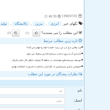
1398/07/01
21:40:59
تگهای خبر:
انرژی
,
بنزین
,
پالایشگاه
,
تولید
این مطلب را می پسندید؟
(0)
(1)
تازه ترین مطالب مرتبط
چرا وقتی نرخ ارز می ریزد، قیمت خودرو جهش می کند؟
ناترازی آب و برق با جذب سرمایه گذاری برطرف می شود
توسعه سیستم های هوشمند در منطقه 8 عملیات انتقال گاز شتاب گرفت
خصوصی سازی پتروشیمی از افزایش راندمان تا ضرورت اصلاحات نهادی
نظرات بینندگان در مورد این مطلب
ن
نام:
ایمیل: