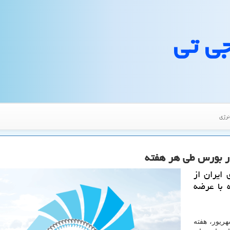
جی تی
نرژی
ایران از
فته با عرضه
هریور، هفته