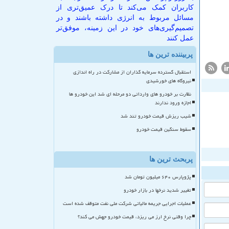
کاربران کمک می‌کند تا درک عمیق‌تری از
مسائل مربوط به انرژی داشته باشند و در
تصمیم‌گیری‌های خود در این زمینه، موفق‌تر
عمل کنند
پربیننده ترین ها
استقبال گسترده سرمایه گذاران از مشارکت در راه اندازی
نیروگاه های خورشیدی
نظارت بر خودرو های وارداتی دو مرحله ای شد این خودرو ها
اجازه ورود ندارند
شیب ریزش قیمت خودرو تند شد
سقوط سنگین قیمت خودرو
پربحث ترین ها
پژوپارس ۶۴۰ میلیون تومان شد
تغییر شدید نرخها در بازار خودرو
عملیات اجرایی جریمه مالیاتی شرکت ملی نفت متوقف شده است
چرا وقتی نرخ ارز می ریزد، قیمت خودرو جهش می کند؟