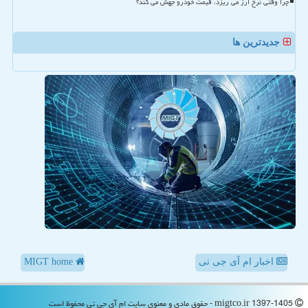
چرا وقتی نرخ ارز می ریزد، قیمت خودرو جهش می کند؟
جدیدترین ها
اخبار ام آی جی تی
MIGT home
migtco.ir 1397-1405 - حقوق مادی و معنوی سایت ام آی جی تی محفوظ است