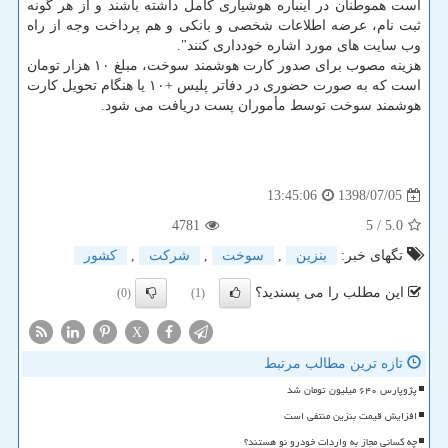
است هموطنان در اینباره هوشیاری كامل داشته باشند و از هر گونه
ثبت نام، عرضه اطلاعات شخصی و بانكی و هم پرداخت وجه از راه
وب سایت های مورد اشاره خودداری كنند".
هزینه مصوب برای صدور كارت هوشمند سوخت، مبلغ ۱۰ هزار تومان
است كه به صورت حضوری در دفاتر پلیس +۱۰ یا هنگام تحویل كارت
هوشمند سوخت توسط مأموران پست دریافت می شود.
1398/07/05
13:45:06
4781
/ 5
5.0
تگهای خبر:
بنزین
,
سوخت
,
شركت
,
كشور
این مطلب را می پسندید؟
(0)
(1)
X
تازه ترین مطالب مرتبط
پژوپارس ۶۴۰ میلیون تومان شد
افزایش قیمت بنزین منتفی است
چه کسانی مجاز به واردات خودرو نو هستند؟