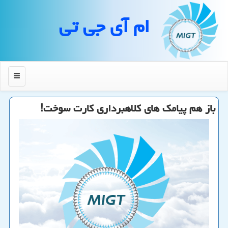
ام آی جی تی
منو
باز هم پیامك های كلاهبرداری كارت سوخت!