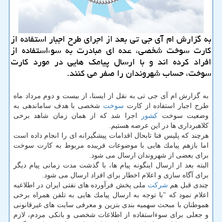
به گزارش ام آی جی تی بعد از اجرای طرح اجبار استفاده از
كارت سوخت شخصی، عده ای مبادرت به سوءاستفاده از
افراد كرده اند و با ارسال پیامك هایی در مورد كارت
سوخت، حساب شهروندان را صفر می كنند.
به گزارش ام آی جی تی به نقل از ایسنا، از بیست و دوم مرداد ماه
طرح اجبار استفاده از كارت
سوخت
شخصی با هدف ساماندهی به
وضعیت سوخت
كشور
اجرا شد كه از همان زمان شاهد برخی
كلاهبرداری ها در این عرصه هستیم.
هرچند كه پلیس فتا تابحال اقدامات پیشگیرانه ای را انجام داده است
اما بازهم پیامك هایی با موضوعات فریبده مربوط به كارت سوخت
برای بعضی از شهروندان ارسال می شود.
البته بعد از ارسال اینگونه پیام ها، با گذشت مدت زمانی پیام دیگر
برای آگاه سازی و اعلام اخطار برای افراد ارسال می شود.
چندی قبل هم
شركت
ملی پخش فرآورده های نفتی ایران در اطلاعیه
اعلام نمود كه "با توجه به ارسال پیامك هایی به تلفن همراه برخی
هموطنان با مبحث سهمیه بندی بنزین و معرفی سایت های غیرقانونی
و جعلی برای سوءاستفاده از اطلاعات شخصی و بانكی مردم، لازم