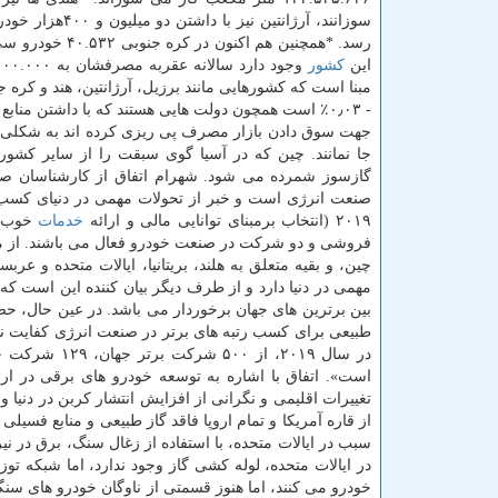
این
كشور
- ۰٫۰۳٪ است همچون دولت هایی هستند كه با داشتن منا
جهت سوق دادن بازار مصرف پی ریزی كرده اند به شكلی ش
گازسوز شمرده می شود. شهرام اتفاق از كارشناسان صاح
صنعت انرژی است و خبر از تحولات مهمی در دنیای كسب و
۲۰۱۹ (انتخاب برمبنای توانایی مالی و ارائه
خدمات
خوب ا
فروشی و دو شركت در صنعت خودرو فعال می باشند. از م
چین، و بقیه متعلق به هلند، بریتانیا، ایالات متحده و عر
مهمی در دنیا دارد و از طرف دیگر بیان كننده این است كه ا
بین برترین های جهان برخوردار می باشد. در عین حال، حضو
طبیعی برای كسب رتبه های برتر در صنعت انرژی كفایت ن
است». اتفاق با اشاره به توسعه خودرو های برقی در ار
تغییرات اقلیمی و نگرانی از افزایش انتشار كربن در دنی
از قاره آمریكا و تمام اروپا فاقد گاز طبیعی و منابع فسیلی 
سبب در ایالات متحده، با استفاده از زغال سنگ، برق در 
در ایالات متحده، لوله كشی گاز وجود ندارد، اما شبكه 
خودرو می كنند، اما هنوز قسمتی از ناوگان خودرو های سنگ