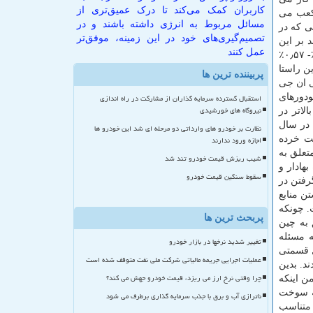
کاربران کمک می‌کند تا درک عمیق‌تری از
 كنار ۱.۹۳۹ جایگاه سوخت، مصرف سالانه اش به ۲۳۹.۸۱۵.۰۰۰ متر مكعب می
مسائل مربوط به انرژی داشته باشند و در
ا سوختگیری شان در مجاورت ۲۰۱ جایگاه سوختی كه در
تصمیم‌گیری‌های خود در این زمینه، موفق‌تر
 كند بر این
عمل کنند
مبنا است كه كشورهایی مانند برزیل، آرژانتین، هند و كره جنوبی كه هریك به ترتیب سهم شان از مجموع ذخایر گازی جهان ۰٫۱۹٪ - ۰٫۲۱٪- ۰٫۵۷٪
ین راستا
پربیننده ترین ها
ی ان جی
 دارندگان خودورهای
استقبال گسترده سرمایه گذاران از مشارکت در راه اندازی
نیروگاه های خورشیدی
لاتر در
 در سال
نظارت بر خودرو های وارداتی دو مرحله ای شد این خودرو ها
ت خرده
اجازه ورود ندارند
تعلق به
شیب ریزش قیمت خودرو تند شد
هادار و
سقوط سنگین قیمت خودرو
رفتن در
ن منابع
. چونكه
پربحث ترین ها
از ۱۰ بانك برتر جهان متعلق به چین
ه مسئله
تغییر شدید نرخها در بازار خودرو
ل قسمتی
عملیات اجرایی جریمه مالیاتی شرکت ملی نفت متوقف شده است
ند. بدین
چرا وقتی نرخ ارز می ریزد، قیمت خودرو جهش می کند؟
ن اینكه
به سوخت
ناترازی آب و برق با جذب سرمایه گذاری برطرف می شود
 متناسب