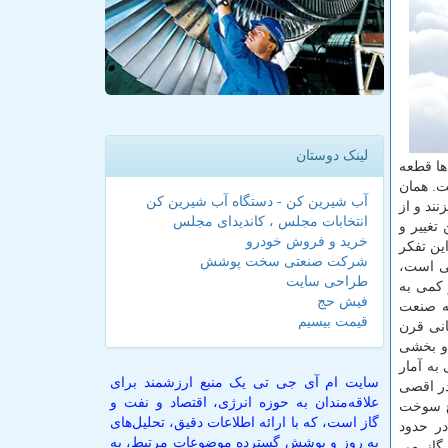
لینک دوستان
دها قطعه
ت. همان
آب شیرین کن - دستگاه آب شیرین کن
نند و از
انتخابات مجلس ، کاندیدای مجلس
تغییر و
خرید و فروش خودرو
ین تفكر
شرکت صنعتی سخت پوشش
لی است،
طراحی سایت
 كمی به
فیش حج
عه صنعت
قیمت بیسیم
انی قرن
 و بخشی
 به آمار
سایت ام آی جی تی یک منبع ارزشمند برای
 ازای آن ۳۲ هزار و ۵۰۰ جایگاه سوخت در اقصی
علاقه‌مندان به حوزه انرژی، اقتصاد و نفت و
وع سوخت
گاز است، که با ارائه اطلاعات دقیق، تحلیل‌های
۱.۸۰ جایگاه سالانه رقمی در حدود
به روز و پوشش گسترده موضوعات مرتبط، به
ودرو و ۹۳۶ جایگاه در سال ۱۶۳.۲۱۰.۰۰۰ مترمكعب گاز می