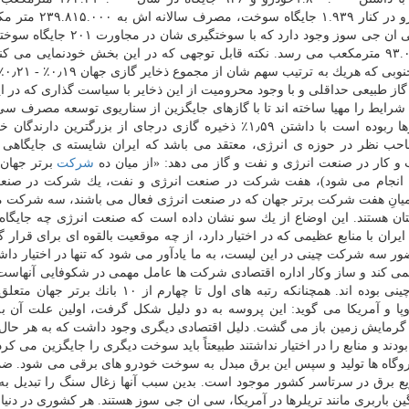
سوزانند، آرژانتین نیز با داشتن دو میلیون و ۴۰۰هزار خودرو در
رسد. *همچنین هم اكنون در كره جنوبی ۴۰.۵۳۲ خودرو سی ان جی سوز وجود دارد كه ب
وجود دارد سالانه عقربه مصرفشان به ۹۳.۰۰۰.۰۰۰ مترمكعب می رسد. نكته قابل توجهی كه در این بخش خودنمایی می
بع گاز طبیعی حداقلی و با وجود محرومیت از این ذخایر با سیاست گذاری كه در ا
رایط را مهیا ساخته اند تا با گازهای جایگزین از سناریوی توسعه مصرف س
جا نمانند. چین كه در آسیا گوی سبقت را از سایر كشورها ربوده است با داشتن ۱٫۵۹٪ ذخیره گازی درجای از بزرگترین
ب نظر در حوزه ی انرژی، معتقد می باشد كه ایران شایسته ی جایگاهی با
 كار در صنعت انرژی و نفت و گاز می دهد: «از میان ده
شركت
برتر جهان
نجام می شود)، هفت شركت در صنعت انرژی و نفت، یك شركت در صنع
یانِ هفت شركت برتر جهان كه در صنعت انرژی فعال می باشند، سه شركت م
بستان هستند. این اوضاع از یك سو نشان داده است كه صنعت انرژی چه جایگاه ب
یران با منابع عظیمی كه در اختیار دارد، از چه موقعیت بالقوه ای برای قرار گ
ر سه شركت چینی در این لیست، به ما یادآور می شود كه تنها در اختیار داشت
می كند و ساز وكار اداره اقتصادی شركت ها عامل مهمی در شكوفایی آنهاست
در سال ۲۰۱۹، از ۵۰۰ شركت برتر جهان، ۱۲۹ شركت چینی بوده اند. همچنانكه رتبه های اول تا چهارم 
وپا و آمریكا می گوید: این پروسه به دو دلیل شكل گرفت، اولین علت آن ب
ا و گرمایش زمین باز می گشت. دلیل اقتصادی دیگری وجود داشت كه به هر حا
بودند و منابع را در اختیار نداشتند طبیعتاً باید سوخت دیگری را جایگزین می كرد
نیروگاه ها تولید و سپس این برق مبدل به سوخت خودرو های برقی می شود. ضم
توزیع برق در سرتاسر كشور موجود است. بدین سبب آنها زغال سنگ را تبدیل 
ین باربری مانند تریلرها در آمریكا، سی ان جی سوز هستند. هر كشوری در دنیا