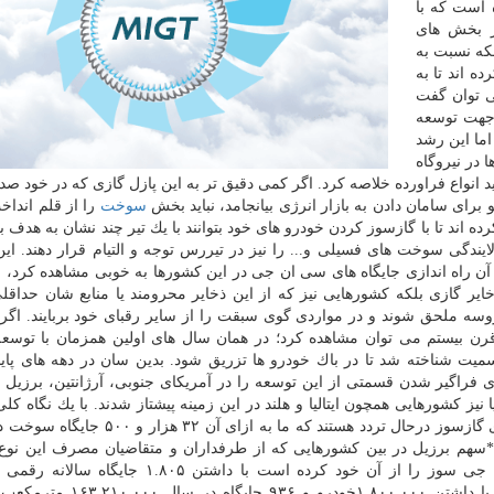
 است كه با
ر بخش های
لكه نسبت به
ه اند تا به
می توان گفت
 جهت توسعه
ما این رشد
 در نیروگاه
لید انواع فراورده خلاصه كرد. اگر كمی دقیق تر به این پازل گازی كه در خود ص
برای سامان دادن به بازار انرژی بیانجامد، نباید بخش
سوخت
را از قلم انداخ
رده اند تا با گازسوز كردن خودرو های خود بتوانند با یك تیر چند نشان به هدف بز
ندگی سوخت های فسیلی و... را نیز در تیررس توجه و التیام قرار دهند. این 
آن راه اندازی جایگاه های سی ان جی در این كشورها به خوبی مشاهده كرد، ا
ایر گازی بلكه كشورهایی نیز كه از این ذخایر محرومند یا منابع شان حداق
روسه ملحق شوند و در مواردی گوی سبقت را از سایر رقبای خود بربایند. اگر
قرن بیستم می توان مشاهده كرد؛ در همان سال های اولین همزمان با توس
میت شناخته شد تا در باك خودرو ها تزریق شود. بدین سان در دهه های پای
اگیر شدن قسمتی از این توسعه را در آمریكای جنوبی، آرژانتین، برزیل
یز كشورهایی همچون ایتالیا و هلند در این زمینه پیشتاز شدند. با یك نگاه كلی
جهانی می توان گفت تعداد ۲۷ میلیون و ۷۰۰ هزار خودروی گازسوز درحال تردد هستند كه ما به
 *سهم برزیل در بین كشورهایی كه از طرفداران و متقاضیان مصرف این ن
هستند در صورتیكه مالكیت ۱.۷۸۱.۱۰۲ خودروی سی ان جی سوز را از آن خود كرده است با داشتن ۵
۱۴۴.۵۳۵.۶۳۶ متر مكعب گاز می سوزاند. *هندی ها نیز با داشتن ۱.۸۰۰.۰۰۰خ