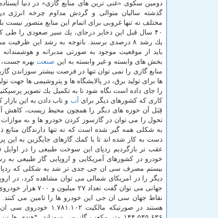
دومین سكوی «غنی ترین های منابع گازی» در دنیا ایستاده
گذشته سالیان متوالی و گردش مداوم چرخه انرژی د
مختلف نه تنها غروبی برای اتمام این منابع متصور نیست ب
۴۰ سال قبل این ذخایر درجای، یك سیر صعودی را طی كرد
یك رشد ۸ درصدی برسند. باتوجه به رشد این ظرفیت 
باید از موقعیت موجود به صورتی مدبرانه و هوشمندانه
بخش های وابسته و غیر وابسته به این
صنعت
بهره جست، ا
منابع گازی را نمی توان تنها در فرصت بیشتر سوزاندن گازها
ها برای تولید برق، در پالایشگاه ها و پتروشیمی ها جهت تو
را جای داده است نگاه شود تا به تكمیل یك تصویر پرسپكتیو 
كاری كه كشورهای دیگر برای
آب
و تاب دادن به این بازار ك
قِبَل آن حوزه های دیگر را همچون محیط زیست، كاهش آلای
تحول را می توان در گازسوز كردن خودرو ها و به موازات 
به شكلی همه گیر شده است كه نه تنها دارندگان منابع ذخ
دست به كار شده اند تا با كمك گازهای جایگزین به این پ
عقب تر بازگردیم ردپای این سوخت طبیعی را در اوایل 
خودرو در كشورهای آمریكایی و اروپایی گاز طبیعی به رس
بیستم مصرف سی ان جی جدی تر شد به شكلی كه ردپای فر
دیگر را در امریكای شمالی می توان مشاهده كرد، در اروپا ن
نقاط جهان سی ان جی این خودرو ها را تامین می كنند.