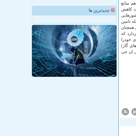
م منابع
هت كاهش
جدیدترین ها
شورهایی
رفی شان بوسیله تامین
ان با داشتن ۳۴ تریلیون منابع گازی همچنان
ارد كه
ی خودرا
ای گاز)
ی ان جی