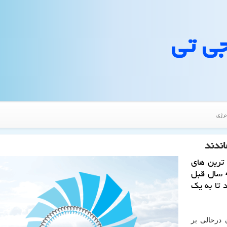
جی تی
نرژی
اندند
 ترین های
منابع گازی در دنیا ایستاده است كه نسبت به 40 سال قبل
 تا به یك
 درحالی بر