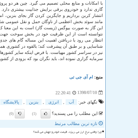
با امكانات و منابع محلی تصمیم می گیرد. چین هر دو پرو
گازی ندارد و خودروی برقی برایش جذابیت بیشتری دارد. ب
انتشار كربن برداریم و جایگزین كردن گاز بجای بنزین، 
نتوانسته است از این ظرفیت خود در بخش سوخت جهت س
انتظار می رود با دریافتن اهمیت این مساله گام های ج
شناسایی و بر طبق آن پیشرفت كند؛ بالقوه در كشوری همانن
نیز در سراسر كشور مهیاست. با فرض اینكه سایر كشورهایی
سرمایه گزاری نموده اند، باید نگران بود كه بزودی از كشو
منبع:
ام آی جی تی
1398/07/10
22:20:41
تگهای خبر:
آب
,
انرژی
,
بنزین
,
پالایشگاه
این مطلب را می پسندید؟
(0)
(1)
تازه ترین مطالب مرتبط
چرا وقتی نرخ ارز می ریزد، قیمت خودرو جهش می کند؟