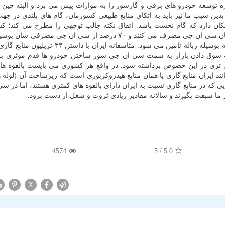
ژه توسعه خودرو های برقی و گازسوز را به موازات پیش می برد و البته چین ه
دین سبب ما نیز باید به اتكای منابع طبیعی كشورمان، گام های بلندی در ج
امكان دارد كه گام نخست باشد. اتفاق نكته جالب توجهی را مطرح می كند؛ ك
مانند سوئد بخش اعظمی از ناوگان حمل و نقل عمومی شان سی ان جی مصرف می كنند و ۷۰ درصد از سی ان جی مص
این گاز به صورت بیوگس (زیست گاز) است به این معنا كه بوسیله زباله تامین می شود. متاسفانه ایر
وق دادن بازار به سمت سی ان جی سوز ساختن خودرو ها قدم موثری برد
دی تری در این خصوص برداشته شود. در واقع هر كشوری می بایست بالقوه ها
د ایران منابع گازی یا همان منابع هیدروكربوری است كه زیرساخت آن (لوله ه
 كه در منابع گازی نسبت به ایران دارای بالقوه های كمتری هستند، اما در س
ر ما سبقت بگیرند و سالانه مقادیر زیادی ثروت و شغل از دست برود.
4574
/ 5
5.0
X