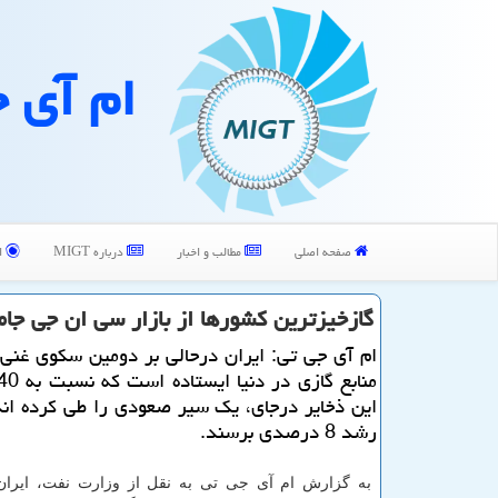
ام آی 
صفحه اصلی
مطالب و اخبار
درباره MIGT
ا
گازخیزترین كشورها از بازار سی ان جی جام
ام آی جی تی: ایران درحالی بر دومین سكوی غنی
این ذخایر درجای، یك سیر صعودی را طی كرده اند
رشد 8 درصدی برسند.
به گزارش ام آی جی تی به نقل از وزارت نفت، ایران