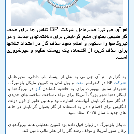
ام آی جی تی: مدیرعامل شركت BP تلاش ها برای حذف
گاز طبیعی بعنوان منبع گرمایش برای ساختمانهای جدید و در
نیروگاهها را محكوم و اعلام نمود حذف گاز در امتداد تلاشها
برای حذف كربن از اقتصاد، یك ریسك عظیم و غیرضروری
است.
به گزارش ام آی جی تی به نقل از ایسنا، باب دادلی، مدیرعامل
شركت
BP در كنفرانس
نفت
و پول لندن به كمپین مایكل بلومبرگ،
شهردار سابق نیویورك برای به حاشیه كشاندن
گاز
در نیروگاهها و
ابتكار دهها شهر بزرگ آمریكا برای توقف ساخت ساختمانهای جدیدی
كه گاز منبع گرمایش آنهاست، اشاره نمود و همین طور از قول دولت
انگلیس برای اختتام دادن به استفاده از گاز بعنوان گرمایش در خانه
های جدید تا سال ۲۰۲۵ انتقاد نمود.
مایكل بلومبرگ در ژوئن قول داده بود كمپین تعطیلی همه نیروگاههای
زغال سوز آمریكا و توقف رشد گاز را از نظر مالی تامین كند.