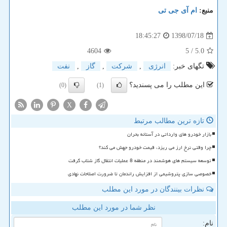
منبع:
ام آی جی تی
1398/07/18
18:45:27
4604
/ 5
5.0
تگهای خبر:
انرژی
,
شركت
,
گاز
,
نفت
این مطلب را می پسندید؟
(0)
(1)
X
تازه ترین مطالب مرتبط
بازار خودرو های وارداتی در آستانه بحران
چرا وقتی نرخ ارز می ریزد، قیمت خودرو جهش می کند؟
توسعه سیستم های هوشمند در منطقه 8 عملیات انتقال گاز شتاب گرفت
خصوصی سازی پتروشیمی از افزایش راندمان تا ضرورت اصلاحات نهادی
نظرات بینندگان در مورد این مطلب
نظر شما در مورد این مطلب
نام: