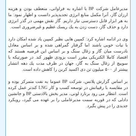
مدیرعامل شركت BP با اشاره به فراوانی، منعطف بودن و هزینه
ارزان گاز، آنرا مكمل منابع انرژی تجدیدپذیر دانست و اظهار نمود: ما
به هر ابزار قابل دسترسی نیاز داریم. گاز نقش مهمی در گذر انرژی
دارد و حذف گاز، دست زدن به یك ریسك عظیم و غیرضروری است.
وی در ادامه اشاره كرد: كمپین هایی نظیر كمپین یاد شده امكان دارد
با نیات خوبی باشند اما گرفتار گمراهی شده و بر اساس معادل
نادرست میان گاز و زغال سنگ و بر اساس این فرضیه هستند كه
اقتصاد كاملا الكتریكی مقرر است بزودی ظهور كند. در صورتیكه با
سوییچ از زغال سنگ به گاز، جهان در ظرف مدت یك دهه انتشار
بیشتر از ۵۰۰ میلیون تن دی اكسید كربن را كاهش داده است.
بر اساس گزارش پلاتس، شركت BP عموما به نفت متمركز بوده و
در مقایسه با رقیبانش در توسعه كسب و كار LNG كندتر عمل كرده
است. انتظار می رود برنارد لونی، مدیر بخش بالادستی BP و جانشین
دادلی كه در فوریه سمت مدیرعاملی را بر عهده می گیرد، رویكرد
جدیدی را در پیش بگیرد.