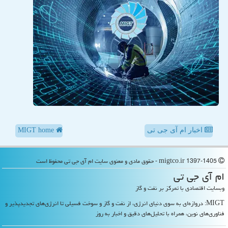
اخبار ام آی جی تی
MIGT home
migtco.ir 1397-1405 - حقوق مادی و معنوی سایت ام آی جی تی محفوظ است
ام آی جی تی
وبسایت اقتصادی با تمرکز بر نفت و گاز
MIGT: دروازه‌ای به سوی دنیای انرژی، از نفت و گاز و سوخت فسیلی تا انرژی‌های تجدیدپذیر و
فناوری‌های نوین، همراه با تحلیل‌های دقیق و اخبار به روز