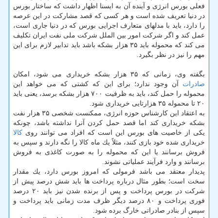
فعلی بورس انرژی و آینده آن به ایسنا اظهار داشت كه ساختار بورس
در دنیا تعریف شده است و هر كسی كه قصد مشاركت در این عرصه
را دارد، باید با مدلهای متعارف اجرایی بورس كه در دنیا جاری است،
عمل كند و اگر شركت امور بین الملل شركت ملی نفت ایران تكلیف
می كند كه محموله باید ۳۵ هزار بشكه باشد باید تدابیر لازم برای این
مهم را نیز در نظر بگیرد.
بگفته وی، زمانی كه ۳۵ هزار بشكه خریداری می شود، امكان
صادرات
آن وجود ندارد؛ برای این كه كشتی كه می خواهد این
محموله را حمل كند، باید به ظرفیت ۷۰۰ هزار بشكه برسد، یعنی باید
۲۰ تا محموله ۳۵ هزارتایی خریداری شود.
به اعتقاد این كارشناس حوزه انرژی، ممكنست شخصی ۳۵ هزار نفت
بشكه خریداری كند اما قصد حمل كردن آنرا نداشته باشد، چونكه
یكی از خاصیت های بورس این است كه افراد می توانند روی
كالا
خریداری شده خود بازی كنند، مثلاً یك ماه كالا را نگه دارند و سپس به
فروش برسانند یا این كه محموله را به صورت كاغذی به فروش
برسانند و وارد فرآیند عملیاتی نشوند.
پدیدار معتقد می باشد فرمولی كه امروز بورس دارد، یك مقدار
سخت است؛ بطور مثال درباره پرداخت ها باید شش درصد پیش از
شركت در بورس پرداخت و پس از برنده شدن نیز باید ۲۰ درصد
فوری پرداخت و ۸۰ درصد دیگر ظرف مدت زمانی باید پرداخت و
سپس از بنادر صادراتی خارگ برده شود.