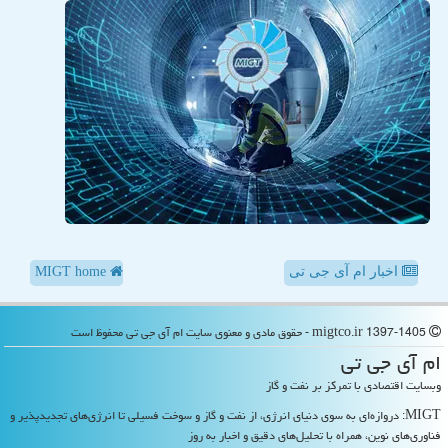
اخبار ام آی جی تی
MIGT home
migtco.ir 1397-1405 - حقوق مادی و معنوی سایت ام آی جی تی محفوظ است
ام آی جی تی
وبسایت اقتصادی با تمرکز بر نفت و گاز
MIGT: دروازه‌ای به سوی دنیای انرژی، از نفت و گاز و سوخت فسیلی تا انرژی‌های تجدیدپذیر و
فناوری‌های نوین، همراه با تحلیل‌های دقیق و اخبار به روز