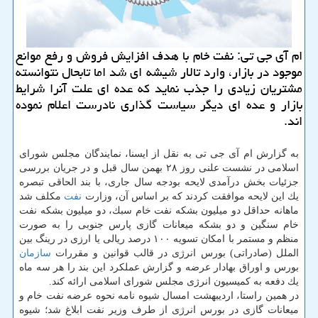
ام آی جی تی: نفت خام با هدف افزایش فروش و رفع موانع
موجود در بازار، وارد تالار شیشه ای شد اما تابحال نتوانسته
مشتریان زیادی را جذب نماید كه عده ای علت آنرا شرایط
بازار و عده ای دیگر سیاست گذاری نادرست اعلام نموده
اند.
به گزارش ام آی جی تی به نقل از ایسنا، نمایندگان مجلس شورای
اسلامی در نشست علنی روز ۲۸ بهمن سال قبل و در جریان بررسی
جزئیات بخش درآمدی لایحه بودجه سال جاری، با بند الحاقی تبصره
یك این لایحه موافقت كردند كه بر اساس آن، وزارت
نفت
مكلف شد
ماهانه حداقل دو میلیون بشكه نفت خام سبك، دو میلیون بشكه نفت
خام سنگین و دو بشكه میعانات گازی پارس جنوبی را به صورت
منظم و مستمر با امكان تسویه ۱۰۰ درصد ریالی یا ارزی در رینگ بین
الملل (صادراتی) بورس انرژی در قالب قوانین و مقررات
سازمان
بورس و اوراق بهادار عرضه و گزارش عملكرد این بند را هر سه ماه
یك دفعه به كمیسیون انرژی مجلس شورای اسلامی ارائه كند.
در همین راستا، اردیبهشت امسال شیوه نامه نحوه عرضه نفت خام و
میعانات گازی در بورس انرژی از طرف وزیر نفت ابلاغ شد؛ شیوه