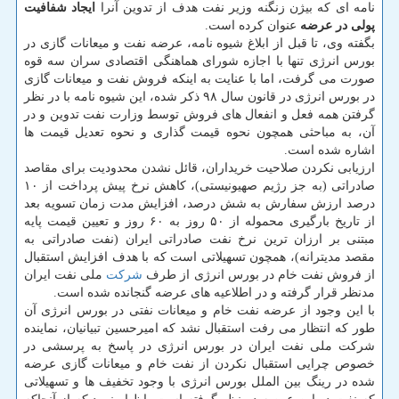
نامه ای كه بیژن زنگنه وزیر نفت هدف از تدوین آنرا
ایجاد شفافیت
پولی در عرضه
عنوان كرده است.
بگفته وی، تا قبل از ابلاغ شیوه نامه، عرضه نفت و میعانات گازی در
بورس انرژی تنها با اجازه شورای هماهنگی اقتصادی سران سه قوه
صورت می گرفت، اما با عنایت به اینكه فروش نفت و میعانات گازی
در بورس انرژی در قانون سال ۹۸ ذكر شده، این شیوه نامه با در نظر
گرفتن همه فعل و انفعال های فروش توسط وزارت نفت تدوین و در
آن، به مباحثی همچون نحوه قیمت گذاری و نحوه تعدیل قیمت ها
اشاره شده است.
ارزیابی نكردن صلاحیت خریداران، قائل نشدن محدودیت برای مقاصد
صادراتی (به جز رژیم صهیونیستی)، كاهش نرخ پیش پرداخت از ۱۰
درصد ارزش سفارش به شش درصد، افزایش مدت زمان تسویه بعد
از تاریخ بارگیری محموله از ۵۰ روز به ۶۰ روز و تعیین قیمت پایه
مبتنی بر ارزان ترین نرخ نفت صادراتی ایران (نفت صادراتی به
مقصد مدیترانه)، همچون تسهیلاتی است كه با هدف افزایش استقبال
از فروش نفت خام در بورس انرژی از طرف
شركت
ملی نفت ایران
مدنظر قرار گرفته و در اطلاعیه های عرضه گنجانده شده است.
با این وجود از عرضه نفت خام و میعانات نفتی در بورس انرژی آن
طور كه انتظار می رفت استقبال نشد كه امیرحسین تبیانیان، نماینده
شركت ملی نفت ایران در بورس انرژی در پاسخ به پرسشی در
خصوص چرایی استقبال نكردن از نفت خام و میعانات گازی عرضه
شده در رینگ بین الملل بورس انرژی با وجود تخفیف ها و تسهیلاتی