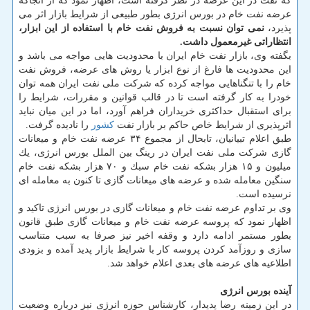
كه نفت در این عرصه در نظر گرفته است، اظهار نمود كه از آنجاكه
عرضه نفت خام در بورس انرژی بطور طبیعی از شرایط بازار اثر می
پذیرد،
نمی توان نسبت به فروش نفت خام با استفاده از این ابزار،
انتظاراتی غیرمعمول داشت.
بگفته وی، بازار نفت خام ایران با محدودیت هایی مواجه می باشد و
این محدودیت ها فارغ از نوع ابزار یا روش های عرضه، فروش نفت
خام را با تنگناهایی مواجه كرده كه شركت ملی نفت ایران همه توان
خودرا به كار گرفته است تا در قالب قوانین و مقررات، شرایط را
برای استقبال حداكثری خریداران فراهم آورد، اما در این میان نباید
اثرپذیری از شرایط خاص حاكم بر بازار نفت
كشور
را نادیده گرفت.
طبق اعلام تبیانیان، تابحال از مجموع ۳۴ عرضه نفت خام و میعانات
گازی شركت ملی نفت ایران در رینگ بین الملل بورس انرژی، یك
میلیون و ۱۵ هزار بشكه نفت خام سبك و ۷۰ هزار بشكه نفت خام
سنگین معامله شده و عرضه های میعانات گازی تا كنون به معامله ای
نرسیده است.
وی بر تداوم عرضه نفت خام و میعانات گازی در بورس انرژی تاكید و
اظهار نمود كه پروسه عرضه نفت خام و میعانات گازی طبق قانون
بطور مستمر ادامه دارد و وقفه اخیر نیز صرفا به سبب متناسب
سازی و روزآمد كردن پروسه كار با شرایط بازار پدید آمده و بزودی
اطلاعیه های عرضه های بعدی اعلام خواهد شد.
آینده بورس انرژی
در این زمینه رضا پدیدار، كارشناس حوزه انرژی نیز درباره وضعیت