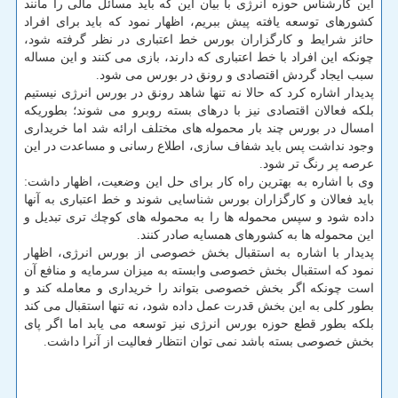
این كارشناس حوزه انرژی با بیان این كه باید مسائل مالی را مانند
كشورهای توسعه یافته پیش ببریم، اظهار نمود كه باید برای افراد
حائز شرایط و كارگزاران بورس خط اعتباری در نظر گرفته شود،
چونكه این افراد با خط اعتباری كه دارند، بازی می كنند و این مساله
سبب ایجاد گردش اقتصادی و رونق در بورس می شود.
پدیدار اشاره كرد كه حالا نه تنها شاهد رونق در بورس انرژی نیستیم
بلكه فعالان اقتصادی نیز با درهای بسته روبرو می شوند؛ بطوریكه
امسال در بورس چند بار محموله های مختلف ارائه شد اما خریداری
وجود نداشت پس باید شفاف سازی، اطلاع رسانی و مساعدت در این
عرصه پر رنگ تر شود.
وی با اشاره به بهترین راه كار برای حل این وضعیت، اظهار داشت:
باید فعالان و كارگزاران بورس شناسایی شوند و خط اعتباری به آنها
داده شود و سپس محموله ها را به محموله های كوچك تری تبدیل و
این محموله ها به كشورهای همسایه صادر كنند.
پدیدار با اشاره به استقبال بخش خصوصی از بورس انرژی، اظهار
نمود كه استقبال بخش خصوصی وابسته به میزان سرمایه و منافع آن
است چونكه اگر بخش خصوصی بتواند را خریداری و معامله كند و
بطور كلی به این بخش قدرت عمل داده شود، نه تنها استقبال می كند
بلكه بطور قطع حوزه بورس انرژی نیز توسعه می یابد اما اگر پای
بخش خصوصی بسته باشد نمی توان انتظار فعالیت از آنرا داشت.