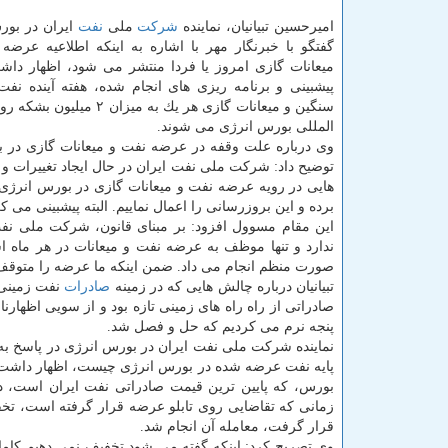
امیرحسین تبیانیان، نماینده
شركت
ملی
نفت
ایران در بور
گفتگو با خبرنگار مهر با اشاره به اینكه اطلاعیه عرضه
میعانات گازی امروز یا فردا منتشر می شود، اظهار داشت
پیشبینی و برنامه ریزی های انجام شده، هفته آینده نف
سنگین و میعانات گازی هر یك به میزان ۲
المللی بورس انرژی می شوند.
وی درباره علت وقفه در عرضه نفت و میعانات گازی در 
توضیح داد: شركت ملی نفت ایران در حال ایجاد تغییرات و
هایی در رویه عرضه نفت و میعانات گازی در بورس انرژی ب
برده و این بروزرسانی را اعمال نماییم. البته پیشبینی می
این مقام مسوول افزود: بر مبنای قانون، شركت ملی نف
ندارد و تنها موظف به عرضه نفت و میعانات در هر ماه 
صورت منظم انجام می داد. ضمن اینكه ما عرضه را متوقف نك
تبیانیان درباره چالش هایی كه در زمینه
صادرات
نفت زمینی 
صادراتی از راه راه های زمینی تازه بود و از سویی اظها
پنجه نرم می كردیم كه حل و فصل شد.
نماینده شركت ملی نفت ایران در بورس انرژی در پاسخ ب
پایه نفت عرضه شده در بورس انرژی چیست، اظهار داشت: ب
بورس، كه پایین ترین قیمت صادراتی نفت ایران است، 
زمانی كه تقاضایی روی تابلو عرضه قرار گرفته است، تخفی
قرار گرفت، معامله آن انجام شد.
وی تصریح كرد: اینكه گفته می شود تخفیف نمی دهیم كاملا