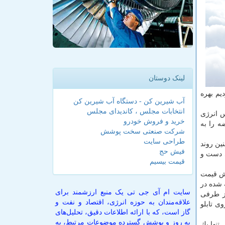
لینک دوستان
یم بهره
آب شیرین کن - دستگاه آب شیرین کن
انتخابات مجلس ، کاندیدای مجلس
س انرژی
خرید و فروش خودرو
ه را به
شرکت صنعتی سخت پوشش
طراحی سایت
ین روند
فیش حج
ی دست و
قیمت بیسیم
هش قیمت
 شده در
سایت ام آی جی تی یک منبع ارزشمند برای
از طرفی
علاقه‌مندان به حوزه انرژی، اقتصاد و نفت و
ی تابلو
گاز است، که با ارائه اطلاعات دقیق، تحلیل‌های
به روز و پوشش گسترده موضوعات مرتبط، به
تنها یك