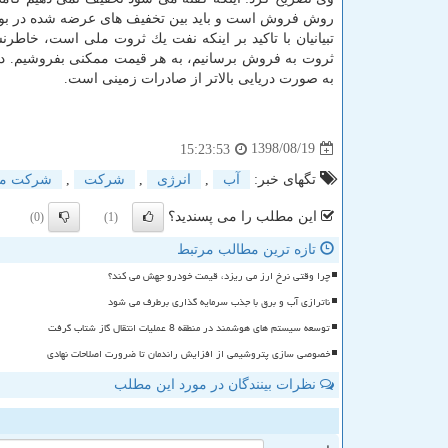
روش فروش است و باید بین تخفیف های عرضه شده در بور
تبیانیان با تاكید بر اینكه نفت یك ثروت ملی است، خاطرن
ثروت به فروش برسانیم، به هر قیمت ممكنی بفروشیم. درب
به صورت دریایی بالاتر از صادرات زمینی است.
1398/08/19
15:23:53
تگهای خبر:
آب
,
انرژی
,
شركت
,
شركت ملی
این مطلب را می پسندید؟
(0)
(1)
تازه ترین مطالب مرتبط
چرا وقتی نرخ ارز می ریزد، قیمت خودرو جهش می کند؟
ناترازی آب و برق با جذب سرمایه گذاری برطرف می شود
توسعه سیستم های هوشمند در منطقه 8 عملیات انتقال گاز شتاب گرفت
خصوصی سازی پتروشیمی از افزایش راندمان تا ضرورت اصلاحات نهادی
نظرات بینندگان در مورد این مطلب
ن