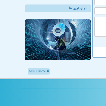
جدیدترین ها
MIGT home
یت