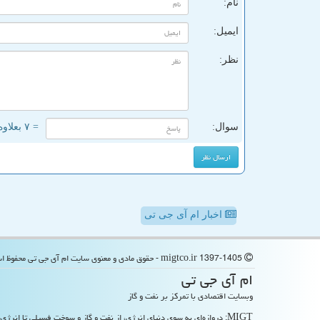
نام:
ایمیل:
نظر:
سوال:
= ۷ بعلاوه ۴
اخبار ام آی جی تی
migtco.ir 1397-1405 - حقوق مادی و معنوی سایت ام آی جی تی محفوظ است
ام آی جی تی
وبسایت اقتصادی با تمرکز بر نفت و گاز
MIGT: دروازه‌ای به سوی دنیای انرژی، از نفت و گاز و سوخت فسیلی تا انرژی