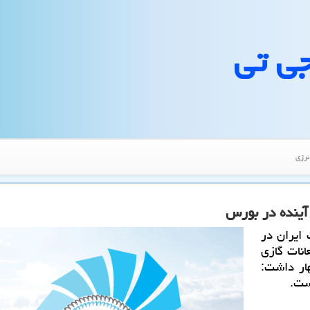
جی تی
نرژی
ایران در
 و میعانات گازی
ار داشت:
ست.