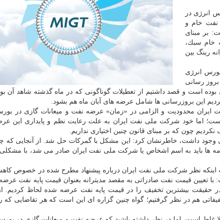
س انرژی در
 نفت خام و
: بر مبنای
ت خام سبك،
 میلیون بشكه روانه رینگ بین
بورس انرژی
 بروز رسانی
وده است و قصد داشتیم از تعطیلات گوناگونی كه در ماه گذشته شاهد آن بود
 كردیم این بروزرسانی ها شامل عرضه های آبان ماه هم بشود.
ت ایران محدودیت و الزامی در «زمان» عرضه نفت و میعانات گازی در بور
است؛ اما خود شركت ملی نفت ایران به علت رعایت نظم و پایداری این عرض
ردیم چون كه بر مبنای قانون چنین اختیاری نداریم.
وجود داشت، خاطرنشان كرد: این مشكل با گمركات حل شد. از آنجایی كه چن
رنامه ها باید به اسم اشخاص یا شركت ملی نفت ایران صادر می شد، با مشكل
ه اینكه نظر شركت ملی نفت ایران درباره پیشنهاد مطرح شده در خصوص كا
ا تعیین قیمت نفت صادراتی به مقصد مدیترانه بعنوان قیمت پایه نفت عرضه
در حقیقت بیشترین تخفیف را در قیمت پایه نفت عرضه شده لحاظ كردیم. 
فاتی هم در نظر گرفتیم؛ گواه چنین گزاره ای این است كه هر تقاضایی كه رو
 غلط است، اما در نظر داشته باشید كه عرضه نفت و میعانات گازی در بورس 