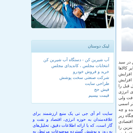
لینک دوستان
آب شیرین کن - دستگاه آب شیرین کن
 در سبد
انتخابات مجلس ، کاندیدای مجلس
ر كالاها
خرید و فروش خودرو
 افزایش
شرکت صنعتی سخت پوشش
افزایش
طراحی سایت
 قبل را
فیش حج
خ حامل های انرژی
قیمت بیسیم
افت ولی
گر اسمی
شده و چه
سایت ام آی جی تی یک منبع ارزشمند برای
گاه زیر
علاقه‌مندان به حوزه انرژی، اقتصاد و نفت و
اقتصادی
گاز است، که با ارائه اطلاعات دقیق، تحلیل‌های
نزین را
به روز و پوشش گسترده موضوعات مرتبط، به