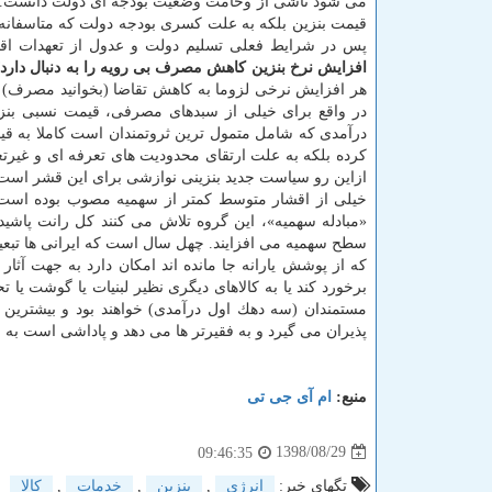
می شود ناشی از وخامت وضعیت بودجه ای دولت دانست. پس
قیمت بنزین بلكه به علت كسری بودجه دولت كه متاسفانه 
پس در شرایط فعلی تسلیم دولت و عدول از تعهدات اقتصادی گذشته را باید نشاندهن
افزایش نرخ بنزین كاهش مصرف بی رویه را به دنبال دارد؟ 
هر افزایش نرخی لزوما به كاهش تقاضا (بخوانید مصرف) ن
در واقع برای خیلی از سبدهای مصرفی، قیمت نسبی بنز
درآمدی كه شامل متمول ترین ثروتمندان است كاملا به قیم
كرده بلكه به علت ارتقای محدودیت های تعرفه ای و غیرتع
ازاین رو سیاست جدید بنزینی نوازشی برای این قشر است 
خیلی از اقشار متوسط كمتر از سهمیه مصوب بوده است. از 
«مبادله سهمیه»، این گروه تلاش می كنند كل رانت پاش
سطح سهمیه می افزایند. چهل سال است كه ایرانی ها تبعیض 
كه از پوشش یارانه جا مانده اند امكان دارد به جهت آ
برخورد كند یا به كالاهای دیگری نظیر لبنیات یا گوشت ی
مستمندان (سه دهك اول درآمدی) خواهند بود و بیشترین
پذیران می گیرد و به فقیرتر ها می دهد و پاداشی است به ب
منبع:
ام آی جی تی
1398/08/29
09:46:35
تگهای خبر:
انرژی
,
بنزین
,
خدمات
,
كالا