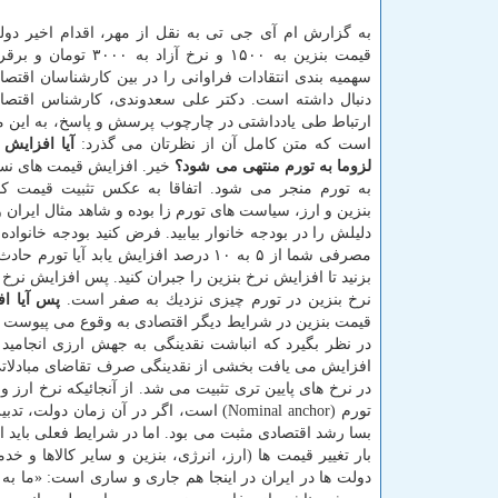
به گزارش ام آی جی تی به نقل از مهر، اقدام اخیر دول
قیمت بنزین به ۱۵۰۰ و نرخ آزاد به 
سهمیه بندی انتقادات فراوانی را در بین كارشناسان اقتص
دنبال داشته است. دكتر علی سعدوندی، كارشناس اقتصا
ارتباط طی یادداشتی در چارچوب پرسش و پاسخ، به این مو
است كه متن كامل آن از نظرتان می گذرد:
آیا افزایش 
لزوما به تورم منتهی می شود؟
خیر. افزایش قیمت های نس
به تورم منجر می شود. اتفاقا به عكس تثبیت قیمت كال
بنزین و ارز، سیاست های تورم زا بوده و شاهد مثال ایران 
دلیلش را در بودجه خانوار بیابید. فرض كنید بودجه خانوا
مصرفی شما از ۵ به ۱۰ درصد افزایش یا
بزنید تا افزایش نرخ بنزین را جبران كنید. پس افزایش نر
نرخ بنزین در تورم چیزی نزدیك به صفر است.
پس آیا اف
قیمت بنزین در شرایط دیگر اقتصادی به وقوع می پیوست ا
افزایش می یافت بخشی از نقدینگی صرف تقاضای مبادلاتی
در نرخ های پایین تری تثبیت می شد. از آنجائیكه نرخ ارز 
تورم (Nominal anchor) است، اگر در آن ز
بسا رشد اقتصادی مثبت می بود. اما در شرایط فعلی باید ا
بار تغییر قیمت ها (ارز، انرژی، بنزین و سایر كالاها و
دولت ها در ایران در اینجا هم جاری و ساری است: «ما به ه