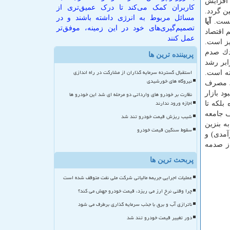
 افزایش
کاربران کمک می‌کند تا درک عمیق‌تری از
ن گردد.
مسائل مربوط به انرژی داشته باشند و در
آیا
تصمیم‌گیری‌های خود در این زمینه، موفق‌تر
 اقتصاد
عمل کنند
یز است.
دك صدم
پربیننده ترین ها
ابر رشد
استقبال گسترده سرمایه گذاران از مشارکت در راه اندازی
ته است.
نیروگاه های خورشیدی
ن، مصرف
د بازار
نظارت بر خودرو های وارداتی دو مرحله ای شد این خودرو ها
اجازه ورود ندارند
بلكه تا
ف جامعه
شیب ریزش قیمت خودرو تند شد
ه بنزین
سقوط سنگین قیمت خودرو
آمدی) و
از صدمه
پربحث ترین ها
عملیات اجرایی جریمه مالیاتی شرکت ملی نفت متوقف شده است
چرا وقتی نرخ ارز می ریزد، قیمت خودرو جهش می کند؟
ناترازی آب و برق با جذب سرمایه گذاری برطرف می شود
دور تغییر قیمت خودرو تند شد