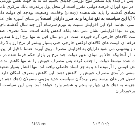
 در آینده باید منتظر موج تورمی جدیدی باشیم اما نه به جهت نقش تورمی
در نبود اوراق قرضه دولتی مقرر است از محل پول پرقدرت بانك مركزی تامی
ده (proxy) وخامت وضعیت بودجه ای دولت دانست.
آیا این سیاست به نفع ندارها و به ضرر دارایان است؟
بر مبنای آموزه های علم
می انجامد. اولا این افزایش نسبت به تورم سرسام آور چند سال گذشته ناچ
ین نه تنها افزایشی نشان نمی دهد بلكه كاهش یافته است. مثلا مصرف ص
ت كالاهای خارجی گره خورده است. در دو سال قبل نه تنها نرخ ارز تا سه بر
رفه ای قیمت های كالاهای لوكس خارجی حتی بسیار بیشتر از نرخ ارز بالا رف
و پیشبینی می شود دارایان به افزایش مصرف روی آورند. ضمنا تا قبل از ای
آنجائیكه حالا بر مبنای تدبیر دولت چند نرخ بر بازار حكم فرما شده در نبو
یده شده توسط دولت را جذب كرده پس مصرف خویش را نه تنها كاهش نداده 
قیمتی را آزموده اند و به جز فساد حاصلی نیافته اند. تنها اقشار بسیار ضعی
ثار منفی درآمدی مصرف خویش را كاهش دهند. این كاهش مصرف امكان دارد ب
ا تحصیل فرزندان برسد. پس برندگان سیاست جدید بنزینی متمولان (دهك دهم در
 هزینه به دهك های چهارم، پنجم و ششم وارد خواهد آمد. پس این سیاست 
رخورداران.
5163
/ 5
5.0