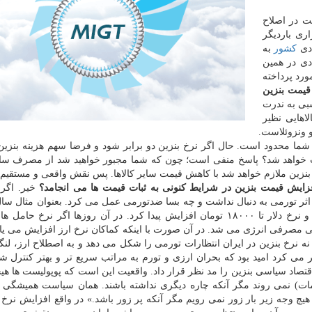
ت در اصلاح
۳۰۰۰ تومان و برقراری باردیگر
ادی
كشور
به
دی در همین
رد پرداخته
قیمت بنزین
بی به ندرت
اهایی نظیر
و ونزوئلاست.
ده شما محدود است. حال اگر نرخ بنزین دو برابر شود و فرضا سهم هزینه بنزین
بد آیا تورم حادث خواهد شد؟ پاسخ منفی است؛ چون كه شما مجبور خواهید شد از مصرف سای
خ بنزین ملازم خواهد شد با كاهش قیمت سایر كالاها. پس نقش واقعی و مستقیم
زایش قیمت بنزین در شرایط كنونی به ثبات قیمت ها می انجامد؟
خیر. اگر 
ثر تورمی به دنبال نداشت و چه بسا ضدتورمی عمل می كرد. بعنوان مثال سال
در نظر بگیرد كه انباشت نقدینگی به جهش ارزی انجامید و نرخ دلار تا ۱۸۰۰۰ تومان افزایش پیدا كرد. در آن روزها اگر نر
 مصرفی انرژی می شد. در آن صورت با اینكه كماكان نرخ ارز افزایش می ی
و نه نرخ بنزین در ایران انتظارات تورمی را شكل می دهد و به اصطلاح ارز، لن
مان دولت، تدبیر می كرد امید بود كه بحران ارزی و تورم به مراتب سریع تر و بهتر كنترل 
قتصاد سیاسی بنزین را مد نظر قرار داد. واقعیت این است كه پوپولیست ها هیچ
 خدمات) نمی روند مگر آنكه چاره دیگری نداشته باشند. همان سیاست همیشگی 
یچ وجه زیر بار زور نمی رویم مگر آنكه پر زور باشد.» در واقع افزایش نرخ ب