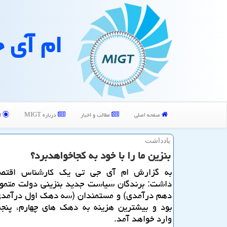
ام آی 
صفحه اصلی
مطالب و اخبار
درباره MIGT
ا
یادداشت
بنزین ما را با خود به كجاخواهدبرد؟
به گزارش ام آی جی تی یك كارشناس اقتصاد
داشت: برندگان سیاست جدید بنزینی دولت متمو
دهم درآمدی) و مستمندان (سه دهك اول درآمدی
بود و بیشترین هزینه به دهك های چهارم، پن
وارد خواهد آمد.