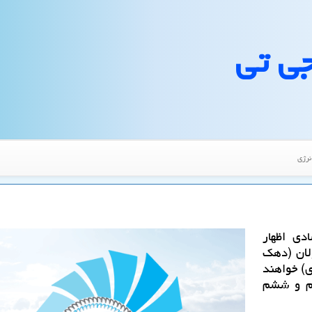
جی تی
نرژی
ی اظهار
لان (دهك
) خواهند
جم و ششم