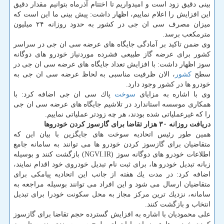
بینی دقیق زود است و امیدواریم تا اختتام آذرماه بتوانیم مقدار دقیق
این افزایش را اعلام نماییم، اظهار داشت: پیش بینی ما این است كه
میزان مصرف سی ان جی در كشور به حدود روزانه ۲۴ میلیون
مترمكعب برسد.
وی ضمن تاكید بر آمادگی جایگاه های عرضه سی ان جی در سراسر
كشور برای عرضه گاز طبیعی فشرده موردنیاز خودرو های دوگانه
سوز اظهار داشت: با افزایش تعداد جایگاه های عرضه سی ان جی در
سطح
كشور
، الان ظرفیت مناسبی به لحاظ عرضه سی ان جی به
خودرو ها در كشور وجود دارد.
وی با اشاره به مزایای
سوخت
پاك سی ان جی اضافه كرد: با
همكاری موسسه استاندارد در تلاشیم جایگاه های عرضه سی ان جی
را كه غیرعملیاتی شده بودند، هر چه زودتر عملیاتی نماییم.
دریافت روزانه ۳۰ هزار تقاضا برای گازسوز كردن خودروها
همین طور رئیس اتحادیه سوخت های جایگزین با بیان این كه
متقاضیان برای گازسوز كردن خودرو ها می توانند به سامانه جامع
اطلاعات خودرو های دوگانه سوز (NGVI.IR) بازگشت كنند و بوسیله
زبانه تبدیل خودرو ها، برای ثبت نام تبدیل خودروی خود اقدام نمایند،
اضافه كرد: در مدت یك هفته از جانب این اتحادیه پیامكی برای
متقاضیان ارسال می شود و این افراد می توانند بوسیله مراجعه به
سامانه، نزدیك ترین مركز مجاز به محل سكونت خودرا برای تبدیل
انتخاب و بازگشت كنند.
علی محمودیان با اشاره به افزایش گسترده حجم تقاضا برای گازسوز