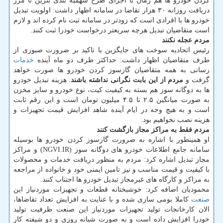
كردن خودرو ها هم زمان با اجرای طرح سهمیه بندی بنزین تا مرز
دریافت روزانه ۳۰ هزار تقاضا در سامانه اظهار داشت: اولویت تبدیل
خودرو ها با افرادی است كه زودتر در سامانه ثبت نام كرده اند و لازم
است متقاضیان تبدیل هرچه سریعتر درخواست خودرا ثبت كنند.
مردم عجله نكنند
رئیس اتحادیه سوخت های جایگزین با تاكید بر ضرورت صبوری از
طرف متقاضیان اظهار داشت: حداكثر ظرف دو ماه آینده
خدمات
رسانی به همه متقاضیان گازسوز كردن خودرو ها صورت خواهد
گرفت و
مردم از این بابت نگرانی نداشته باشند
. هزینه تبدیل خودرو
ها به دوگانه سوز هم بسته به كیفیت كیت، نوع خودرو و سایز مخزن
به صورت میانگین ۲.۵ تا ۴.۵ میلیون تومان است و این رقم ثابت
است و به هیچ وجه در ایام آینده شاهد افزایش قیمت تجهیزات و
هزینه نصب نخواهیم بود.
مردم فقط به مراكز مجاز بازگشت كنند
او همینطور با اشاره به ضرورت گازسوز كردن خودرو ها بوسیله
سامانه جامع اطلاعات خودرو های دوگانه سوز (NGVI.IR) و مراكز
مجاز تبدیل اشاره كرد: مردم به منظور دریافت خدمات و محصولات
با كیفیت و قیمت مناسب و نیز تامین ایمنی خود و خانواده از مراجعه
به مراكز و كارگاه های غیرمجاز تبدیل خودرو ها اجتناب كنند.
محمودیان اضافه كرد: خوشبختانه قطعات و تجهیزات موردنیاز این
صنعت
كاملا بومی سازی شده و با عنایت به افزایش تعداد تقاضاها،
الان كارخانجات تولید تجهیزات موردنیاز این صنعت ظرفیت تولید
خودرا افزایش داده است و به صورت شبانه روزی و دو شیفته كار