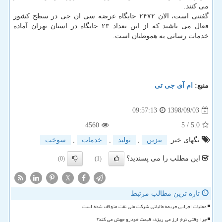
می كنند.
گفتنی است، الان ۲۴۷۲ جایگاه عرضه سی ان جی در سطح كشور
فعال می باشند كه از این تعداد ۲۳ جایگاه در استان تهران آماده
خدمات رسانی به هموطنان است.
منبع:
ام آی جی تی
1398/09/03
09:57:13
4560
/ 5
5.0
تگهای خبر:
بنزین
,
تولید
,
خدمات
,
سوخت
این مطلب را می پسندید؟
(0)
(1)
X
تازه ترین مطالب مرتبط
عملیات اجرایی جریمه مالیاتی شرکت ملی نفت متوقف شده است
چرا وقتی نرخ ارز می ریزد، قیمت خودرو جهش می کند؟