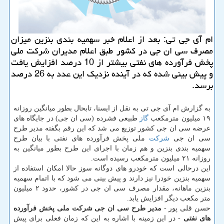
ام آی جی تی: بعد از اعلام خبر سهمیه بندی بنزین میزان
مصرف سی ان جی در كشور طبق اعلام مدیران شركت ملی
پخش فرآورده های نفتی بیشتر از 10 درصد افزایش یافت
و پیش بینی شده كه در آینده نزدیك این عدد به 26 درصد
برسد.
به گزارش ام آی جی تی به نقل از ایسنا، تابحال بطور میانگین روزانه
۱۹ میلیون مترمكعب
گاز
طبیعی فشرده (سی ان جی) در جایگاه های
عرضه سی ان جی كشور توزیع می شد كه این رقم بگفته مدیر طرح
سی ان جی
شركت
ملی پخش فرآورده های نفتی با بیان طرح
سهمیه بندی بنزین و هم زمان با اجرای این طرح بطور میانگین به
روزانه ۲۱ میلیون مترمكعب رسیده است.
این درحالی است كه خودرو های دوگانه سوز حالا امكان استفاده از
سهمیه بنزین خودرا نیز دارند و پیش بینی می شود كه با اتمام سهمیه
بنزین ماهانه، مقدار مصرف سی ان جی در كشور، حدود ۲ میلیون
متر مكعب دیگر افزایش یابد.
حسن قلی پور -
مدیر طرح سی ان جی شركت ملی پخش فرآورده
های نفتی
- در این زمینه با اشاره به این كه زمان فعلی برای پیش