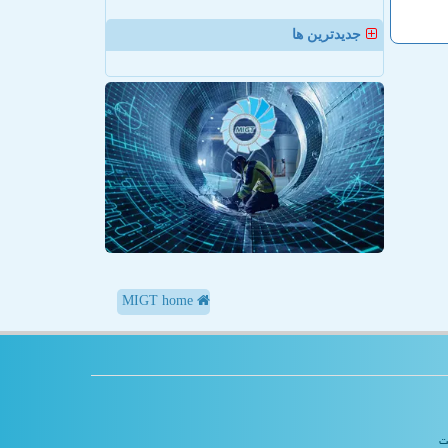
جدیدترین ها
MIGT home
یت