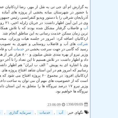
به گزارش ام آی جی تی به نقل از مهر، رضا اردكانیان عص
با حضور در شهرستان میانه بخشی از پروژه های آماده اف
آذربایجان شرقی را با دستور ویدیو كنفرانسی رئیس جمهور ا
وی در این آیین اظهار داشت: در جریان زلزله اخیر، ۲۱ روستا در بخش
آب
و فاضلاب گرفتار مشكل شده بودند كه با تلاش همكارا
ترین زمان ممكن خدمت رسانی به این مناطق انجام شد.
اردكانیان اضافه كرد: امروز در جلسه هیات وزیران، مبح
شركت
های آب و فاضلاب روستایی و شهری به تصویب 
رسید كه گامی در جهت سرعت بخشی در
خدمات
آب و فا
وزیر نیرو از بهره م
داد و اظهار داشت: در تلاش هستیم تا این تعداد را تا آخر دولت به ۱۰ میلیون نفر 
رسانیم كه امروز هم در این استان شاهد افتتاح پروژه های 
است كه از خصوصیت های مهم آن می توان به ساخت داخل ب
وزیر نیرو ۱۷ درصد نیروگاه ها را متعلق به این 
نیروگاه ها خواهیم بود.
1398/09/09
23:06:09
تگهای خبر:
آب
,
خدمات
,
سرمایه گذاری
,
ش