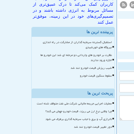
کاربران کمک می‌کند تا درک عمیق‌تری از
مسائل مربوط به انرژی داشته باشند و در
تصمیم‌گیری‌های خود در این زمینه، موفق‌تر
عمل کنند
پربیننده ترین ها
استقبال گسترده سرمایه گذاران از مشارکت در راه اندازی
نیروگاه های خورشیدی
نظارت بر خودرو های وارداتی دو مرحله ای شد این خودرو ها
اجازه ورود ندارند
شیب ریزش قیمت خودرو تند شد
سقوط سنگین قیمت خودرو
پربحث ترین ها
عملیات اجرایی جریمه مالیاتی شرکت ملی نفت متوقف شده است
چرا وقتی نرخ ارز می ریزد، قیمت خودرو جهش می کند؟
ناترازی آب و برق با جذب سرمایه گذاری برطرف می شود
دور تغییر قیمت خودرو تند شد