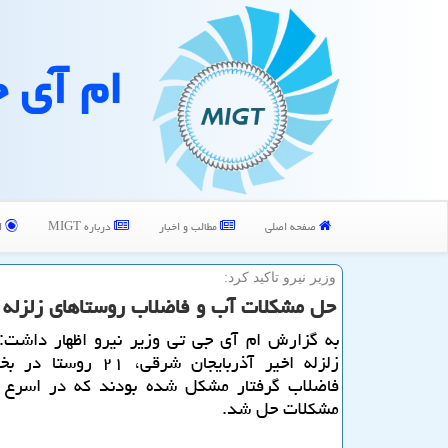
ام آی 
صفحه اصلی
مطالب و اخبار
درباره MIGT
ا
وزیر نیرو تاكید كرد:‏
حل مشكلات آب و فاضلاب روستاهای زلزله 
به گزارش ام آی جی تی وزیر نیرو اظهار داشت: 
زلزله اخیر آذربایجان شرقی، ۱
فاضلاب گرفتار مشكل شده بودند كه در ‏اسرع 
مشكلات حل شد.‏