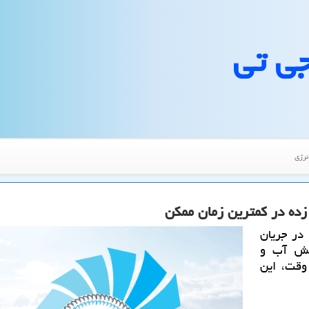
جی تی
نرژی
زده در كمترین زمان ممكن
در جریان
۲ روستا در بخش آب و
وقت، این