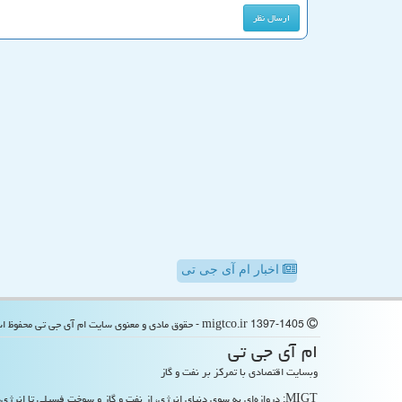
اخبار ام آی جی تی
migtco.ir 1397-1405 - حقوق مادی و معنوی سایت ام آی جی تی محفوظ است
ام آی جی تی
وبسایت اقتصادی با تمرکز بر نفت و گاز
MIGT: دروازه‌ای به سوی دنیای انرژی، از نفت و گاز و سوخت فسیلی تا انرژی