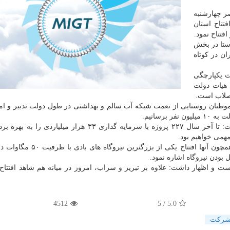
ر چهارشنبه
تتاح استان
فتتاح نمود.
ن در كوتاه
ث یكپارچگی
هیات دولت
صلاب است.
ندی شش میلیون و ۸۰۰ هزار نفر از هموطنان روستایی از نعمت شبكه آب سالم و بهداشتی در طول دولت تدبیر و 
برسانیم.
وی با اشاره ای به پویش " الف ب ایران" هم اظهار داشت: تا آخر سال ۲۲۷ پروژه با سرمایه گذاری ۳۳ هزار م
مهمی خواهیم بود.
اردكانیان افزود: در مجموع ۶۰ پروژه افتتاح می شود كه همچون آنها افتتاح یكی
ودن نیروگاه اشاره نمود.
استان دانست و اظهار داشت: علاوه بر تبریز و سراب، امروز در میانه هم شاهد افتتاح
4512
/ 5
5.0
ركت