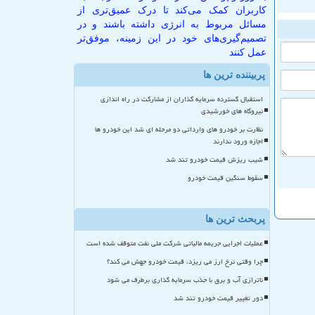
کاربران کمک می‌کند تا درک عمیق‌تری از
مسائل مربوط به انرژی داشته باشند و در
تصمیم‌گیری‌های خود در این زمینه، موفق‌تر
عمل کنند
پربیننده ترین ها
استقبال گسترده سرمایه گذاران از مشارکت در راه اندازی
نیروگاه های خورشیدی
نظارت بر خودرو های وارداتی دو مرحله ای شد این خودرو ها
اجازه ورود ندارند
شیب ریزش قیمت خودرو تند شد
سقوط سنگین قیمت خودرو
پربحث ترین ها
عملیات اجرایی جریمه مالیاتی شرکت ملی نفت متوقف شده است
چرا وقتی نرخ ارز می ریزد، قیمت خودرو جهش می کند؟
ناترازی آب و برق با جذب سرمایه گذاری برطرف می شود
دور تغییر قیمت خودرو تند شد