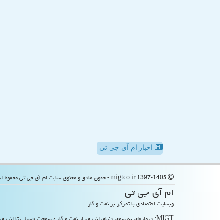
اخبار ام آی جی تی
migtco.ir 1397-1405 - حقوق مادی و معنوی سایت ام آی جی تی محفوظ است
ام آی جی تی
وبسایت اقتصادی با تمرکز بر نفت و گاز
MIGT: دروازه‌ای به سوی دنیای انرژی، از نفت و گاز و سوخت فسیلی تا انرژی