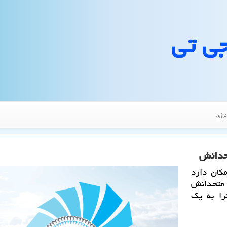
جی تی
نرژی
حدانش
كان دارد
متحدانش
را به یك