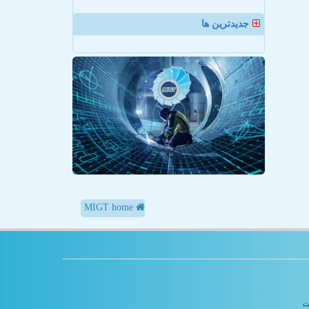
جدیدترین ها
MIGT home
یت