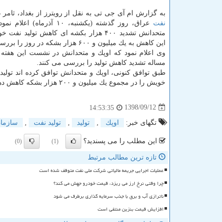
به گزارش ام آی جی تی به نقل از رویترز از بغداد، ثامر 
نفت
عراق، روز گذشته (یكشنبه، ۱۰ آذرماه) اعلام نمود كه
متحدانش تشدید ۴۰۰ هزار بكشه ای كاهش تولید نف
این كاهش به یك میلیون و ۶۰۰ هزار بشكه در روز را بررسی می كنند.
وی اعلام نمود كه اوپك و متحدانش در نشست این هفته 
مساله تشدید كاهش تولید را بررسی می كنند.
طبق توافق كنونی، اوپك و متحدانش توافق كرده اند تولید
خویش را در مجموع یك میلیون و ۲۰۰ هزار بشكه كاهش دهند.
1398/09/12
14:53:35
تگهای خبر:
اوپك
,
تولید
,
تولید نفت
,
سازما
این مطلب را می پسندید؟
(0)
(1)
تازه ترین مطالب مرتبط
عملیات اجرایی جریمه مالیاتی شرکت ملی نفت متوقف شده است
چرا وقتی نرخ ارز می ریزد، قیمت خودرو جهش می کند؟
ناترازی آب و برق با جذب سرمایه گذاری برطرف می شود
افزایش قیمت بنزین منتفی است