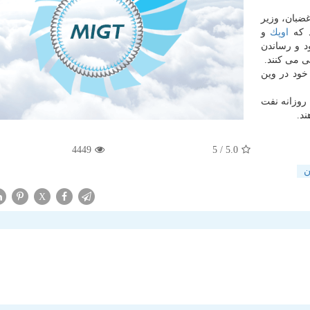
غضبان، وزیر
اوپك
و
ت خود و رساندن
خود در وین
 روزانه نفت
4449
/ 5
5.0
ن
X