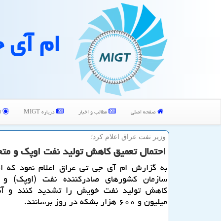
ام آی 
صفحه اصلی
مطالب و اخبار
درباره MIGT
ا
وزیر نفت عراق اعلام كرد؛
احتمال تعمیق كاهش تولید نفت اوپك و مت
به گزارش ام آی جی تی عراق اعلام نمود كه ام
سازمان كشورهای صادركننده نفت (اوپك) و 
كاهش تولید نفت خویش را تشدید كنند و آن
میلیون و ۶۰۰ هزار بشكه در روز برسانند.