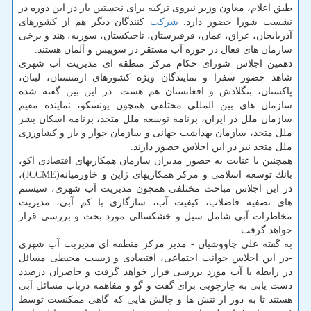
طبق اعلام، معاون وزیر نیروی تركیه برای نخستین بار در این دوره در
نشست شورا حضور دارد.
شركت
كنندگان دیگر هم از كشورهای
آذربایجان، عراق، عمان، قرقیزستان، تاجیكستان، سوریه، هند و برخی
سازمان های فعال در حوزه آب مستقر در سوییس و آلمان هستند.
دهمین اجلاس شورای حكام مركز منطقه ای مدیریت آب شهری
شاهد حضور سفرا و نمایندگان ویژه كشورهای ارمنستان، لبنان،
پاكستان، بنگلادش و افغانستان هم هست. در این بین گفته شده
سازمان های بین المللی مختلفی همچون یونسكو، نماینده مقیم
سازمان ملل در ایران، برنامه توسعه ملل متحد، برنامه اسكان بشر
ملل متحد، سازمان بهداشت جهانی و سازمان خوار و بار و كشاورزی
ملل متحد نیز در این اجلاس حضور دارند.
همچنین با عنایت به حضور مدیران سازمان همكاریهای اقتصادی اكو،
بانك توسعه اسلامی و مركز همكاریهای ژاپن و خاورمیانه(JCCME)،
در این اجلاس مباحث مختلفی همچون مدیریت آب شهری، سیستم
های تصفیه فاضلاب، كیفیت آب، سازگاری با كم آبی، مدیریت
مخاطرات آبی شامل سیل و خشكسالی مورد بحث و بررسی قرار
خواهد گرفت.
به گفته علی چاووشیان - مدیر مركز منطقه ای مدیریت آب شهری
-در این اجلاس جوانب اجتماعی، اقتصادی و زیست محیطی مسائل
در رابطه با آب مورد بررسی قرار خواهد گرفت و حاضران درصدد
دست یابی به چارچوبی برای گفت و گو و مفاهمه درباب مسائل آبی
هستند تا به دور از تنش ها و چالش هایی كه گاهی ممكنست توسط