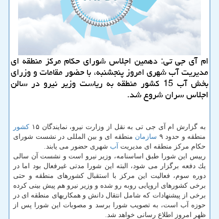
ام آی جی تی: دهمین اجلاس شورای حكام مركز منطقه ای
مدیریت آب شهری امروز پنجشنبه، با حضور مقامات و وزرای
بخش آب 15 كشور منطقه به ریاست وزیر نیرو در سالن
اجلاس سران شروع شد.
به گزارش ام آی جی تی به نقل از وزارت نیرو، نمایندگان ۱۵
كشور
منطقه و حدود ۹
سازمان
منطقه ای و بین المللی در نشست شورای
حكام مركز منطقه ای مدیریت
آب
شهری حضور می یابند.
رییس این شورا طبق اساسنامه، وزیر نیرو است و نشست آن سالی
یك دفعه برگزار می شود، البته این شورا مدتی غیرفعال بود اما در
دوره سوم، فعالیت این مركز با استقبال كشورهای منطقه و حتی
برخی كشورهای اروپایی روبه رو شده و وزیر نیرو هم پیش بینی كرده
برخی از پیشنهادات كه شامل انتقال دانش و همكاریهای منطقه ای در
حوزه آب است، به تصویب شورا برسد و مصوبات این شورا پس از
ظهر امروز اطلاع رسانی خواهد شد.