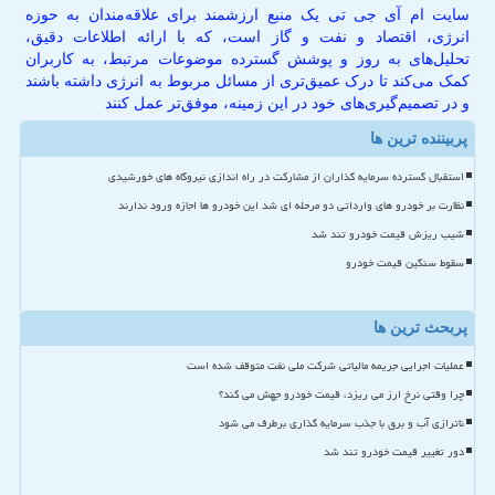
سایت ام آی جی تی یک منبع ارزشمند برای علاقه‌مندان به حوزه
انرژی، اقتصاد و نفت و گاز است، که با ارائه اطلاعات دقیق،
تحلیل‌های به روز و پوشش گسترده موضوعات مرتبط، به کاربران
کمک می‌کند تا درک عمیق‌تری از مسائل مربوط به انرژی داشته باشند
و در تصمیم‌گیری‌های خود در این زمینه، موفق‌تر عمل کنند
پربیننده ترین ها
استقبال گسترده سرمایه گذاران از مشارکت در راه اندازی نیروگاه های خورشیدی
نظارت بر خودرو های وارداتی دو مرحله ای شد این خودرو ها اجازه ورود ندارند
شیب ریزش قیمت خودرو تند شد
سقوط سنگین قیمت خودرو
پربحث ترین ها
عملیات اجرایی جریمه مالیاتی شرکت ملی نفت متوقف شده است
چرا وقتی نرخ ارز می ریزد، قیمت خودرو جهش می کند؟
ناترازی آب و برق با جذب سرمایه گذاری برطرف می شود
دور تغییر قیمت خودرو تند شد