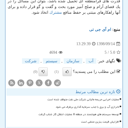
قدرت های فرامنطقه ای تحمیل شده باشد، بتوان این مسائل را در
یك فضای آرام و صلح آمیز مورد بحث و گفت و گو قرار داده و برای
آنها راهكارهای مبتنی بر حفظ منافع
مشترك
اتخاذ شود.
منبع:
ام آی جی تی
1398/09/14
13:29:39
4694
/ 5
5.0
تگهای خبر:
آب
,
سازمان
,
سیستم
,
شركت
این مطلب را می پسندید؟
(0)
(1)
X
تازه ترین مطالب مرتبط
عملیات اجرایی جریمه مالیاتی شرکت ملی نفت متوقف شده است
ناترازی آب و برق با جذب سرمایه گذاری برطرف می شود
توسعه سیستم های هوشمند در منطقه 8 عملیات انتقال گاز شتاب گرفت
افزایش قیمت بنزین منتفی است