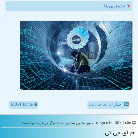
جدیدترین ها
اخبار ام آی جی تی
MIGT home
migtco.ir 1397-1405 - حقوق مادی و معنوی سایت ام آی جی تی محفوظ است
ام آی جی تی