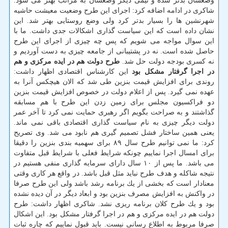
وضعشان بدتر شده و نیمی دیگر وضعشان به مراتب بهتر می شود.
شاكری در ادامه اضافه كرد: اجرای این طرح وضعیت معیشت حاشیه
شهرنشین ها را بسیار بدتر كرد ولی وضع روستایی بهتر شد. این
نشان داده است كه این سیاست گذاری اشكالات جدی داشت. ما با
این سوال مواجه می شویم كه پس چه چیزی از اجرای این طرح
حاصل شده است. نه در پشتیبانی از جامعه چیزی به دست آوردیم و
نه كسری بودجه دولت حل شد.
طرح دولت هم در ایده مركزی و هم
در اجرا گرفتار مشكل بود
این كارشناس اقتصادی اظهار داشت:
روندی برای افزایش قیمت بنزین طی شد كه الان هیچكس آنرا به
عهده نمی گیرد. پس از اعلام دولت در خصوص افزایش قیمت بنزین
دو فراكسیون مجلس برای زمین زدن این طرح با هم مسابقه
گذاشتند و به صراحت بگویم اگر رهبری حمایت نمی كرد تا آخر عمر
دولت دیگر چیزی به نام سیاست گذاری اقتصادی باقی نمی ماند.
یعنی همین ساختار فشل تصمیم گیری هم نابود می شد. وی تصریح
كرد: ما نمی توانیم طرح سال ۸۹ برای سهمیه بندی بنزین را دقیقا
برای امسال اجرا نماییم چونكه شرایط فعلی با شرایط قبل متفاوت
می باشد. ما پس از ۱۰ سال دارای سرمایه گذاری منفی هستیم در
نتیجه شاكله و هدف طرح نباید مثل قبل باشد. در واقع هر كاری وقتی
معنادار است كه بخشی از یك برنامه رشد باشد ولی این طرح صرفا
در واكنش به افزایش مصرف بنزین بود و ابعاد دیگر در آن دیده نشده
بود و یك طرح كلان برنامه ریزی نشد. شاكری اظهار داشت: طرح
دولت هم در ایده مركزی و هم در اجرا گرفتار مشكل بود. این اشكال
صرفا مربوط به اطلاع رسانی نیست. باید قبول نماییم كه چاره ثبات