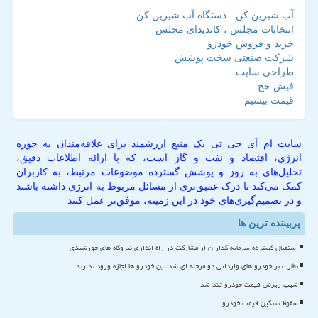
آب شیرین کن - دستگاه آب شیرین کن
انتخابات مجلس ، کاندیدای مجلس
خرید و فروش خودرو
شرکت صنعتی سخت پوشش
طراحی سایت
فیش حج
قیمت بیسیم
سایت ام آی جی تی یک منبع ارزشمند برای علاقه‌مندان به حوزه
انرژی، اقتصاد و نفت و گاز است، که با ارائه اطلاعات دقیق،
تحلیل‌های به روز و پوشش گسترده موضوعات مرتبط، به کاربران
کمک می‌کند تا درک عمیق‌تری از مسائل مربوط به انرژی داشته باشند
و در تصمیم‌گیری‌های خود در این زمینه، موفق‌تر عمل کنند
پربیننده ترین ها
استقبال گسترده سرمایه گذاران از مشارکت در راه اندازی نیروگاه های خورشیدی
نظارت بر خودرو های وارداتی دو مرحله ای شد این خودرو ها اجازه ورود ندارند
شیب ریزش قیمت خودرو تند شد
سقوط سنگین قیمت خودرو