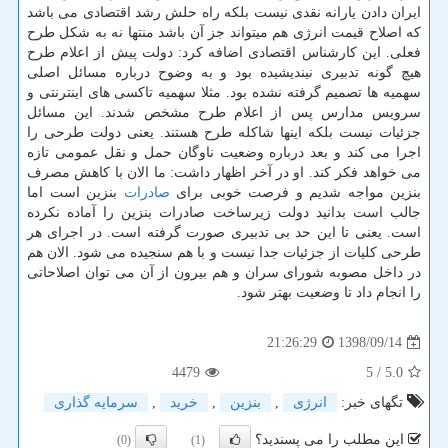
ایران دادن یارانه نقدی نیست بلكه راه حلش رشد اقتصادی می باشد
كه اصلاح قیمت انرژی هم میتواند جز آن باشد منتها نه به شكل طرح
فعلی. این كارشناس اقتصادی اضافه كرد: دولت پیش از اعلام طرح
هیچ گونه تدبیری نیندیشیده بود و به وضوح درباره مسائل اصلی
سهمیه ها تصمیم گرفته نشده بود. مثلا سهمیه تاكسی های اینترنتی و
سرویس مدارس پس از اعلام طرح مشخص شدند. این مسائل
جزئیات نیست بلكه اینها شاكله طرح هستند. یعنی دولت طرحی را
اجرا می كند و بعد درباره وضعیت ناوگان حمل و نقل عمومی تازه
می خواهد فكر كند. او در آخر اظهار داشت: ما الان با كاهش مصرف
بنزین مواجه شدیم و فرصت خوبی برای
صادرات
بنزین است اما
جالب است بدانید دولت زیرساخت صادرات بنزین را آماده نكرده
است. یعنی تا این حد بی تدبیری صورت گرفته است. در اجرای هر
طرحی كلیات از جزئیات جدا نیست و با هم سنجیده می شود. الان هم
در داخل مصوبه شورای سران و هم بیرون از آن می توان اصلاحاتی
را انجام داد تا وضعیت بهتر شود.
1398/09/14
21:26:29
4479
/ 5
5.0
تگهای خبر:
انرژی
,
بنزین
,
خرید
,
سرمایه گذاری
این مطلب را می پسندید؟
(0)
(1)