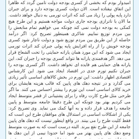
امیدوار بودم كه بخشی از كسری بودجه دولت تامین گردد كه ظاهرا
این اتفاق نیفتاده است. الان دولت كسری بودجه دارد و برای جبران
دارد پایه پولی را زیاد می كند كه اثرات تورمی به دنبال خواهد داشت.
ما الان با ناترازی بودجه جاری دولت مواجه هستیم و این طرح هیچ
كمكی به بودجه دولت نمی كند چونكه می خواهیم تمام منابعش را
بین مردم توزیع نماییم. شاكری همینطور تصریح كرد: اگر درآمد
حاصله از این طریق بین مردم توزیع شود و دولت ناچار شود كسری
بودجه خویش را از راه افزایش پایه پولی جبران كند اثرات تورمی
ایجاد می شود كه این مورد همان یارانه حمایتی را تحت الشعاع قرار
می دهد. اگر هدفمندی یارانه ها نتواند كسری بودجه را جبران كند، این
یارانه های حمایتی هم فایده ای نخواهد داشت. اگر كسری بودجه را
جبران نكنیم تورم جدی در اقتصاد ایجاد می شود. این كارشناس
اقتصادی اظهار داشت: این تورم در بخش كالاهای اساسی تأثیر زیادی
می گذارد و در نتیجه دهك های پایین كه قالب هزینه هایشان برای
خرید كالای اساسی است این تورم را بیشتر احساس می كنند. ما اگر
طرحی مثل طرح كارت رفاه را برای پشتیبانی از قشر متوسط ایجاد
می كردیم بهتر بود چونكه این طرح دقیقا جامعه متوسط و پایین
جامعه را هدف قرار داده و به آنها كمك می نماید. وی تصریح كرد:
یكی از اشكالات اساسی در استدلال های موافقان طرح این است كه
فقط كلیت طرح را می بینند. در واقع اینطور نیست كه دهك های پایین
جامعه از این طرح نفع ببرند. البته درست است كه به صورت متوسط
وضع دهك های پایین بهتر می شود اما حدودا نیمی از این دهك ها