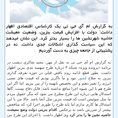
به گزارش ام آی جی تی یك كارشناس اقتصادی اظهار
داشت: دولت با افزایش قیمت بنزین، وضعیت معیشت
حاشیه شهرنشین ها را بسیار بدتر كرد. این نشان میدهد
كه این سیاست گذاری اشكالات جدی داشت. نه در
پشتیبانی از جامعه چیزی به دست آوردیم
به گزارش ام آی جی تی به نقل از مهر، مجید شاكری دیشب در
برنامه «پرونده ویژه» شبكه ۳ درباره طرح سهمیه بندی بنزین اظهار
داشت: بطور قطع ادامه روند ناقص قبلی در حوزه تعرفه گذاری
بنزین به صلاح
كشور
نبود و ما ناگزیر بودیم كه قیمت های نسبی
انرژی را تغییر دهیم و این تخصیص نابهینه را از بین ببریم. اما اگر این
طرح هم با این شیوه اجرا منافع نداشته باشد؛ قابل دفاع نیست. گاها
استدلال هایی درباره این طرح مطرح می شود كه مگر حقوق مردم
ما مثل سوئیس است كه قیمت بنزین مثل آنجا باشد. حالا من با این
استدلال ها كاری ندارم اما باید طرح را طوری اجرا كرد كه منافعش
بیشتر از ضررش باشد نه برعكس.
اقدام بنزینی دولت وضع معیشت
حاشیه نشین ها را بدتر كرد
وی اظهار داشت: با اجرای این طرح من