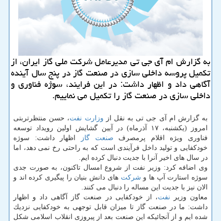
به گزارش ام آی جی تی مدیرعامل شركت ملی گاز ایران، از
تكمیل پروسه داخلی سازی در صنعت گاز در پنج سال آینده
آگاهی داد و اظهار داشت: در این فرایند، سوژه فناوری و
داخلی سازی در صنعت گاز را تكمیل می نماییم.
به گزارش ام آی جی تی به نقل از
وزارت نفت
، حسن منتظرتربتی
امروز (یكشنبه، ۱۷ آذرماه) در آیین گشایش اولین رویداد توسعه
فناوری ویژه اقلام پرمصرف
صنعت
گاز
اظهار داشت: سوژه
خودكفایی و تولید داخل فرآیندی است كه به راحتی رخ نمی دهد، اما
در سال های اخیر آنرا با جدیت دنبال كرده ایم.
وی اضافه كرد: وزیر نفت از شروع امسال تاكنون، به صورت جدی
سوژه استارت آپ ها و
شركت
های دانش بنیان را پیگیری كرده اند و
الان نیز با جدیت این مساله را دنبال می كنند.
معاون وزیر
نفت
، از خودكفایی در صنعت گاز آگاهی داد و اظهار
داشت: ما در صنعت گاز تا میزان قابل توجهی به خودكفایی نزدیك
شده ایم و از آنجائیكه این صنعت بعد از پیروزی انقلاب اسلامی شكل