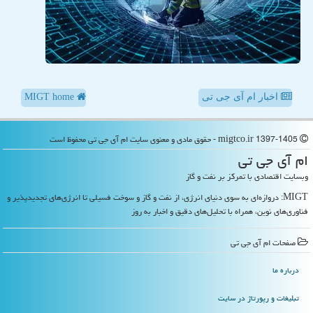
اخبار ام آی جی تی
MIGT home
migtco.ir 1397-1405 - حقوق مادی و معنوی سایت ام آی جی تی محفوظ است
ام آی جی تی
وبسایت اقتصادی با تمرکز بر نفت و گاز
MIGT: دروازه‌ای به سوی دنیای انرژی، از نفت و گاز و سوخت فسیلی تا انرژی‌های تجدیدپذیر و
فناوری‌های نوین، همراه با تحلیل‌های دقیق و اخبار به روز
صفحات ام آی جی تی
درباره ما
تبلیغات و رپورتاژ در سایت