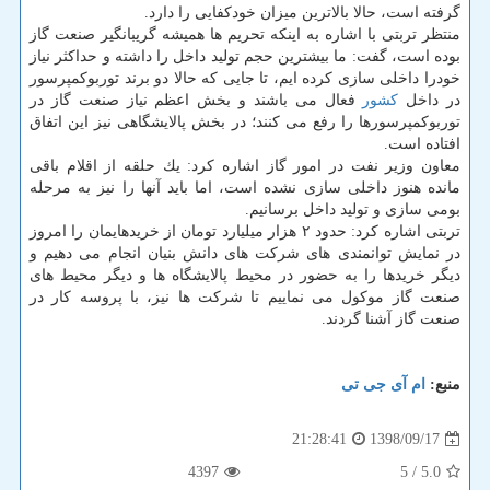
گرفته است، حالا بالاترین میزان خودكفایی را دارد.
منتظر تربتی با اشاره به اینكه تحریم ها همیشه گریبانگیر صنعت گاز
بوده است، گفت: ما بیشترین حجم تولید داخل را داشته و حداكثر نیاز
خودرا داخلی سازی كرده ایم، تا جایی كه حالا دو برند توربوكمپرسور
در داخل
كشور
فعال می باشند و بخش اعظم نیاز صنعت گاز در
توربوكمپرسورها را رفع می كنند؛ در بخش پالایشگاهی نیز این اتفاق
افتاده است.
معاون وزیر نفت در امور گاز اشاره كرد: یك حلقه از اقلام باقی
مانده هنوز داخلی سازی نشده است، اما باید آنها را نیز به مرحله
بومی سازی و تولید داخل برسانیم.
تربتی اشاره كرد: حدود ۲ هزار میلیارد تومان از خریدهایمان را امروز
در نمایش توانمندی های شركت های دانش بنیان انجام می دهیم و
دیگر خریدها را به حضور در محیط پالایشگاه ها و دیگر محیط های
صنعت گاز موكول می نماییم تا شركت ها نیز، با پروسه كار در
صنعت گاز آشنا گردند.
منبع:
ام آی جی تی
1398/09/17
21:28:41
4397
/ 5
5.0