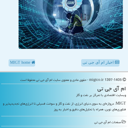
اخبار ام آی جی تی
MIGT home
migtco.ir 1397-1405 - حقوق مادی و معنوی سایت ام آی جی تی محفوظ است
ام آی جی تی
وبسایت اقتصادی با تمرکز بر نفت و گاز
MIGT: دروازه‌ای به سوی دنیای انرژی، از نفت و گاز و سوخت فسیلی تا انرژی‌های تجدیدپذیر و
فناوری‌های نوین، همراه با تحلیل‌های دقیق و اخبار به روز
صفحات ام آی جی تی