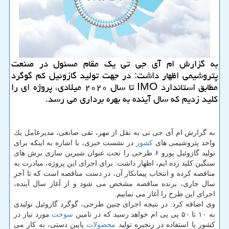
به گزارش ام آی جی تی یك مقام مسئول در صنعت
پتروشیمی اظهار داشت: در جهت تولید گازوئیل كم گوگرد
مطابق استاندارد IMO تا سال ۲۰۲۰ میلادی، پروژه ای را
كلید زدیم كه سال آینده به بهره برداری می رسد.
به گزارش ام آی جی تی به نقل از مهر، تقی صانعی، مدیرعامل یك
واحد پتروشیمی های
كشور
در نشست خبری، با اشاره به اینكه برای
تولید گازوئیل یورو ۶ طرحی را تحت عنوان شیرین سازی برش های
سنگین كلید زده ایم، اظهار داشت: برای اجرای این پروژه، مبادرت به
مناقصه كرده و انتخاب پیمانكار آن، در دست مناقصه است كه تا آخر
سال جاری، برنده مناقصه مشخص می شود و از آغاز سال آینده،
اجرای این طرح را آغاز می نماییم.
وی اضافه كرد: در نتیجه اجرای چنین طرحی، گوگرد گازوئیل تولیدی
به ۱۰ تا ۵۰ پی پی ام خواهد رسید كه در تامین
سوخت
مورد نیاز در
كشور یا استفاده در زنجیره تولید
محصولات
پایین دستی، به كار می