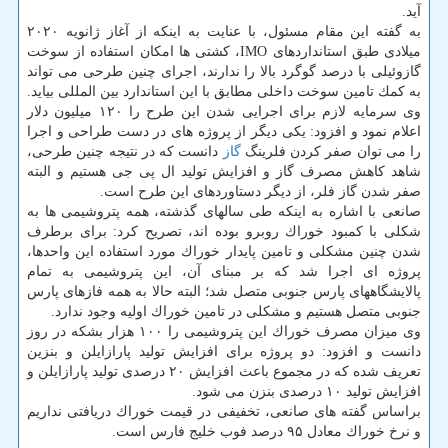
آید.
به گفته این مقام مسئول، با عنایت به اینكه از آغاز ژانویه ۲۰۲۰
میلادی طبق استانداردهای IMO، كشتی ها امكان استفاده از سوخت
گازوئیلی با درصد گوگرد بالا را ندارند، اجرای چنین طرحی می تواند
به كمك تامین سوخت داخلی مطابق با این استاندارد بین المللی بیاید.
وی سرمایه لازم برای اجرایی شدن این طرح را ۱۲۰ میلیون دلار
اعلام نمود و افزود: یكی دیگر از پروژه های در دست طراحی و اجرا
را می توان صفر كردن فلرینگ
گاز
دانست كه در نتیجه چنین طرحی،
شاهد كاهش مصرف گاز و افزایش تولید ال پی جی هستیم و البته
صفر شدن گاز فلر، از دیگر دستاوردهای این طرح است.
صانعی با اشاره به اینكه طی سالهای گذشته، همه پتروشیمی ها به
شكلی با كمبود خوراك روبرو بوده اند، تصریح كرد: برای برطرف
شدن چنین مشكلی و تامین پایدار خوراك مورد استفاده این واحدها،
پروژه ای اجرا شد كه بر مبنای آن، این پتروشیمی به تمام
پالایشگاههای پارس جنوبی متصل شد؛ البته حالا به همه فازهای پارس
جنوبی متصل هستیم و مشكلی در تامین خوراك اولیه وجود ندارد.
وی میزان مصرف خوراك این پتروشیمی را ۱۰۰ هزار بشكه در روز
دانست و افزود: دو پروژه برای افزایش تولید پارازایلن و بنزین
تعریف شده كه در مجموع باعث افزایش ۲۰ درصدی تولید پارازایلن و
افزایش تولید ۱۰ درصدی بنزن می شود.
براساس گفته های صانعی، تخفیفی در قیمت خوراك دریافتی نداریم
و نرخ خوراك معادل ۹۵ درصد فوب خلیج فارس است.