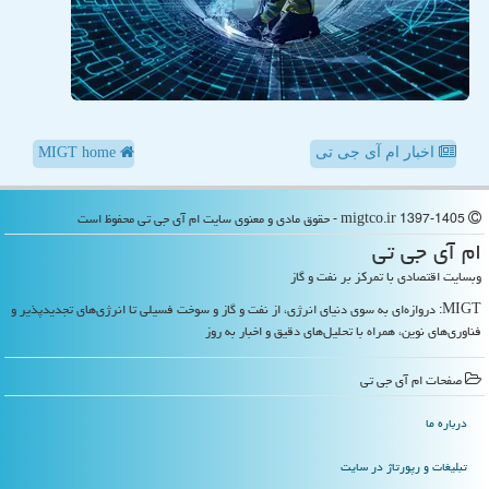
اخبار ام آی جی تی
MIGT home
migtco.ir 1397-1405 - حقوق مادی و معنوی سایت ام آی جی تی محفوظ است
ام آی جی تی
وبسایت اقتصادی با تمرکز بر نفت و گاز
MIGT: دروازه‌ای به سوی دنیای انرژی، از نفت و گاز و سوخت فسیلی تا انرژی‌های تجدیدپذیر و
فناوری‌های نوین، همراه با تحلیل‌های دقیق و اخبار به روز
صفحات ام آی جی تی
درباره ما
تبلیغات و رپورتاژ در سایت