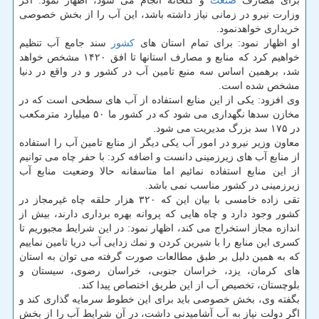
برای مصارف
صنعت
و گلخانه انجام می شود، اظهار نمود: اگر
وزارت نیرو در زمانی نیاز داشته باشد، این آب را از بخش خصوصی
خریداری خواهدنمود.
او اظهار نمود: برای تمام استان های
كشور
سند جامع آب تنظیم
خواهیم كرد كه منابع و مصارف استانها تا افق ۱۴۲۰ مشخص خواهد
شد، برهمین اساس سه منبع تامین آب در كشور و در واقع در دنیا
مشخص شده است.
وی افزود: یكی از این منابع استفاده از آب های سطحی است كه در
مخازن سدها نگهداری می شود كه در كشور ما ۵۰ میلیارد مترمكعب
در ۱۷۵ سد بزرگ مدیریت می شود.
معاون وزیر نیرو در امور آب یكی دیگر از منابع تامین آب را استفاده
از منابع آب های زیرزمینی دانست و اضافه كرد: با حفر چاه می توانیم
از این منابع استفاده نمائیم اما متاسفانه حالا وضعیت منابع آب
زیرزمینی در كشور مناسب نمی باشد.
تقی زاده خامسی با بیان این كه ۳۲۰ هزار حلقه چاه غیرمجاز در
كشور وجود دارد و چاه هایی كه پروانه بهره برداری دارند، بیش از
اندازه مجاز استخراج می كند، اظهار نمود: در این شرایط مجبوریم تا
كسری این منابع را با شیرین كردن و نمك زدایی آب دریا تامین نماییم
كه به همین دلیل بر طبق مطالعات صورت گرفته می توان به استان
های كرمان، یزد، خراسان جنوبی، خراسان رضوی، سیستان و
بلوچستان، تخصیص آب از این طریق اختصاص پیدا كند.
بگفته وی، بخش خصوصی باید برای این خطوط سرمایه گذاری كند و
اگر دولت نیاز به آب آشامیدنی داشت، در آن شرایط آب را از بخش