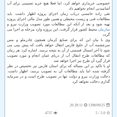
خصوصی خریداری خواهد كرد، اما فعلا هیچ خرید تضمینی برای آب
آشامیدنی انجام نخواهیم داد.
تقی زاده خامسی درباب زمان اجرای پروژه اظهار داشت: باید
مطالعات فنی و زیست محیطی و همین طور مدل مالی اجرای پروژه
تهیه شود و بعد از آنكه این مطالعات مورد تصویب وزارت نیرو و
سازمان
محیط كشور قرار گرفت، این پروژه وارد مرحله ی اجرا می
گردد.
وی با بیان این كه برای صنایع كرمان همچون چادرملو و مس
سرچشمه آب از خلیج فارس انتقال خواهد یافت كه پیش بینی می
شود تا آخر امسال قسمتی از آن به نتیجه برسد، اشاره كرد: هر زمان
كه مطالعات طرح انتقال آب از دریای عمان انجام و مورد تصویب
قرار گیرد آن طرح نیز اجرا خواهد شد.
او با تاكید بر این مساله كه برای استان فارس نیز تخصیص در نظر
گرفته شده اما باید مطالعات آن به تصویب برسد، اظهار داشت:
دخالت وزارت نیرو و دولت تنها در تصویب طرح است و در سرمایه
گذاری دخالت نخواهد كرد.
1398/09/25
20:28:11
4737
/ 5
5.0