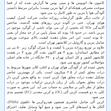
كامیون ها، اتوبوس ها و مینی بوس ها گزارش شده كه از قضا
سوخت مصرفی هیچكدام از آنها بنزین نیست؛ بنابراین مرتبط دانستن
آلودگی هوا با بنزین به طور كامل رد می شود.
از جانب دیگر طبق گزارشات روزانه سایت شركت كنترل كیفیت
هوای تهران، حتی در آلوده ترین روزهای هفته گذشته، شاخص
آلایندگی SOx كه بخشی از آن می تواند ناشی از گوگرد موجود در
بنزین باشد، در حدود ۱۵ بوده كه بسیار پایین تر از حد مجاز آن یعنی
۵۰ بوده است. این امر نشان دهنده كیفیت بالای سوخت توزیعی
شامل بنزین و گازوئیل در كلانشهر تهران است.
علاوه بر توزیع روزانه بنزین با كیفیت و با میزان گوگرد زیر ۵۰ پی پی
ام مطابق استاندارد یورو ۴ هم اكنون نفت گاز یورو ۴ در هشت
كلانشهر كشور و كل استان تهران و ۳۲۰ جایگاه در جاده های اصلی
مواصلاتی كشور توزیع می شود.
بخش عمده ای از آلودگی هوای تهران و اغلب كلان شهرها مربوط به
ذرات معلق كمتر از ۲.۵ میكرون است. یكی از مهمترین عناصر
تشكیل دهنده ذرات معلق هوا، كربن است. به واقع بخش كربن دار
ذرات معلق بعنوان یكی از زیان بارترین تركیبات موجود در ذرات
معلق از نظر تأثیر بر سلامتی به حساب می آید. این بخش به صورت
كلی به دو قسمت كربن آلی (OC) و كربن معدنی (EC) تقسیم بندی
می شود.
كربن آلی شامل عناصری همچون هیدروكربن ها حلقوی (PAHs)،
آلكان ها و اسیدهای آلی می شود و منبع آنها وسایل نقلیه، احتراق