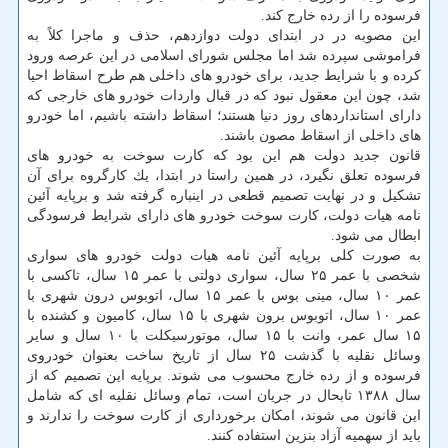
فرسوده را از رده خارج كند.
این مصوبه در در ابتدای دولت دوازدهم، حذف و ماجرا كلاً به
فراموشی سپرده شد اما مجلس شورای اسلامی در این عرصه ورود
كرده و با شرایط جدید، برای خودرو های داخلی هم طرح اسقاط احیا
شد، چون این معقول نبود كه در قبال واردات خودرو های خارجی كه
دارای استانداردهای روز دنیا هستند؛ اسقاط داشته باشیم، اما خودرو
های داخلی از اسقاط مصون باشند.
قانون جدید دولت هم این بود كه كارت سوخت به خودرو های
فرسوده تعلق نگیرد، در همین راستا در ابتدا، یك كارگروه برای آن
تشكیل و در نهایت تصمیم قطعی در اینباره گرفته شد و برپایه آئین
نامه هیات دولت، كارت سوخت خودرو های دارای شرایط فرسودگی
ابطال می شود.
به صورت كلی برپایه آئین نامه هیات دولت خودرو های سواری
شخصی با عمر ۲۵ سال، سواری دولتی با عمر ۱۵ سال، تاكسی با
عمر ۱۰ سال، مینی بوس با عمر ۱۵ سال، اتوبوس درون شهری با
عمر ۱۰ سال، اتوبوس برون شهری با ۱۵ سال، كامیون و كشنده با
۱۵ سال عمر، وانت با ۱۵ سال، موتورسیكلت با ۱۰ سال و سایر
وسائل نقلیه با گذشت ۲۵ سال از تاریخ ساخت بعنوان خودروی
فرسوده و از رده خارج محسوب می شوند. برپایه این تصمیم كه از
سال ۱۳۸۸ تابحال در جریان است، تمام وسائل نقلیه ای كه شامل
این قانون می شوند، امكان برخورداری از كارت سوخت را ندارند و
باید از سهمیه آزاد بنزین استفاده كنند.