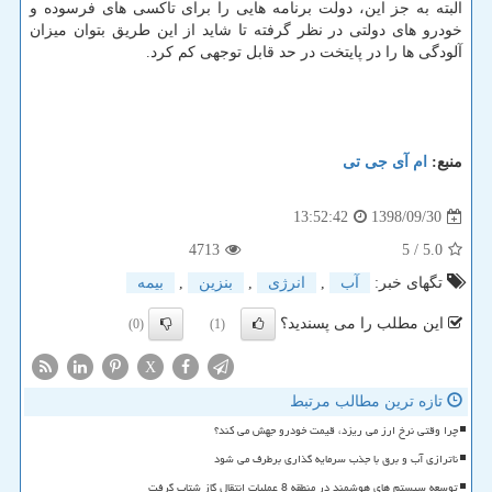
البته به جز این، دولت برنامه هایی را برای تاكسی های فرسوده و
خودرو های دولتی در نظر گرفته تا شاید از این طریق بتوان میزان
آلودگی ها را در پایتخت در حد قابل توجهی كم كرد.
منبع:
ام آی جی تی
1398/09/30
13:52:42
4713
/ 5
5.0
تگهای خبر:
آب
,
انرژی
,
بنزین
,
بیمه
این مطلب را می پسندید؟
(0)
(1)
X
تازه ترین مطالب مرتبط
چرا وقتی نرخ ارز می ریزد، قیمت خودرو جهش می کند؟
ناترازی آب و برق با جذب سرمایه گذاری برطرف می شود
توسعه سیستم های هوشمند در منطقه 8 عملیات انتقال گاز شتاب گرفت