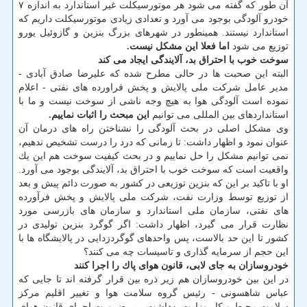
آن طور كه گفته می شود هر موتورسیكلت غیر استاندارد به اندازه ۷
خودرو آلودگی بوجود می آورد و تعدادی زیادی موتورسیكلت داریم كه
استاندارد نیستند. همینطور در شهرهای بزرگ بنزین و گازوئیل یورو
توزیع می شود
اما فعلا این مشكل نیست.
سوخت خوب با احتراق بد، آلایندگی ایجاد می كند
البته این صحبت ها در حالی مطرح شده كه علیرضا صادق آبادی -
مدیر عامل شركت ملی پالایش و پخش فراورده های نفتی - اعلام
نموده است آلودگی هوا به هیچ وجه ناشی از سوخت نیست و ما با
استانداردهای بین المللی می توانیم
این مبحث را اثبات نماییم.
وی مشكل اصلی در بحث آلودگی را نشناختن راه های درمان آن
عنوان نمود و اظهار داشت: تا زمانی كه درد را درست تشخیص ندهیم،
نمی توانیم مشكل را حل نماییم و در بحث كیفیت سوخت هم این یك
واقعیت است كه سوخت خوب با احتراق بد، آلایندگی بوجود می آورد.
او با تاكید بر این كه بنزین توزیعی در كشور به صورت دائم پیش و بعد
از توزیع توسط وزارت نفت، شركت ملی پالایش و پخش فرآورده
های نفتی، سازمان ملی استاندارد و سازمان های بازرسی مورد
نظارت قرار می گیرد، اظهار داشت: اگر گوگرد بنزین تولیدی در
كشور تا این حد بالاست، پس واحدهای گوگردزدایی در پالایشگاه ها با
این حجم از سرمایه گذاری و تاسیسات چه می كنند؟
خودروسازان به جای لابی، قانون هوای پاك را اجرا كنند
در این بین خودروسازان هم زیر ذره بین قرار گرفته اند تا جایی كه
عباس شاهسونی - رئیس گروه سلامت هوا و تغییر اقلیم مركز
سلامت محیط و كار وزارت بهداشت - بر ضرورت اجرای قانون هوای