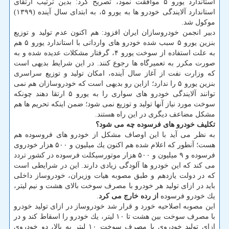
استاندارد یورو ۵ موافقت نمود، تصریح كرد: بدین ترتیب ارتقای
استاندارد آلایندگی خودرو ها به یورو ۵، به ابتدای سال آینده (۱۳۹۹)
موكول شد.
دبیر انجمن خودروسازان ایران افزود: هم اكنون عدم تولید و توزیع
بنزین یورو ۵ سبب شده خودرو های وارداتی با استاندارد یورو ۵ هم
به علت استفاده از سوخت یورو ۴، گرفتار مشكلات عدیده شده و به
صورت مكرر به تعمیرگاه ها رجوع كنند. در این شرایط بدیهی است
كه وزارت نفت از آغاز سال آینده، امكان تولید و توزیع سراسری
بنزین یورو ۵ را ندارد؛ ازاین رو بدیهی است كه خودروسازان هم نمی
توانند آلایندگی خودرو های سواری را به یورو ۵ ارتقا دهند چونكه
سوخت مورد نیاز آنها تولید و توزیع نمی شود؛ ضمن اینكه تحریم ها هم
مشكل مضاعف دیگری در این راه هستند.
تكلیف خودرو های فرسوده چه می شود؟
به نظر می آید با این اوصاف مشكل از خودرو های فروسوده هم
هست؛ آنطور كه اعلام شده هم اكنون یك میلیون و ۵۰۰ هزار خودروی
فرسوده و ۹ میلیون و ۵۰۰ هزار موتورسیكلت فرسوده در كشور تردد
می كند كه این خودرو ها آلودگی زیادی دارند. این در شرایطی است
كه در دولت یازدهم و طبق مصوبه هیات وزیران، خودروساز داخلی
باید در ازای تولید هر خودرو با مصرف سوخت بالای هشت و نیم لیتر،
یك خودرو فرسوده
از رده خارج می كرد
.
این مصوبه اصلاحیه خورد و قرار شد خودروساز در ازای تولید خودرو
با مصرف سوخت بین هشت تا ۱۰ لیتر، یك خودرو را اسقاط كند و در
ازای تولید خودروی با مصرف سوخت ۱۰ لیتر به بالا، دو خودروی