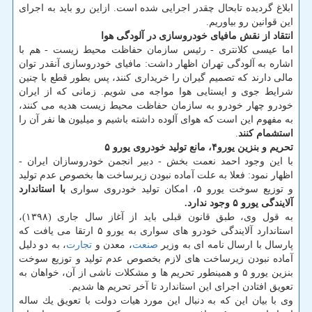
ابلاغ گردیده تابحال چقدر اجرایی شده است. ازاین رو باید به اجرای
این قوانین رو بیاوریم.
انتقاد از نقش مافیای خودروسازی در آلودگی هوا
اما عیسی كلانتری - رئیس سازمان حفاظت محیط زیست - هم با
اشاره به آلودگی تهران اظهار داشت: مافیای خودروسازی آنقدر توان
مالی دارند كه تصمیم گیران را خریداری كنند، پس بطور قطع با چنین
شرایط جوی و ایستایی هوا مواجه می شویم. زمانی كه از ایران
خودرو چهار خودرو به سازمان حفاظت محیط زیست هدیه می كنند،
به مفهوم این است كه هوای آلوده داشته باشیم و میلیون ها نفر آن را
استشمام كنند
.
تحریم و بنزین یورو۴، مانع تولید خودروی یورو ۵
با این وجود احمد نعمت بخش - دبیر انجمن خودروسازان ایران -
اظهار نمود: فعلا به علت آماده نبودن زیرساخت ها بخصوص عدم تولید
و توزیع سوخت یورو ۵، امكان تولید خودروی سواری
با استاندارد
آلایندگی یورو ۵ وجود ندارد.
به قول وی، طبق قانون قبلی باید از آغاز سال جاری (۱۳۹۸)،
استاندارد آلایندگی خودرو های سواری به یورو ۵ ارتقا می یافت كه
پارسال با ارسال نامه ای به وزیر
صنعت
، معدن و
تجارت
، به دو دلیل
آماده نبودن زیرساخت های لازم بخصوص عدم تولید و توزیع سوخت
بنزین یورو ۵ و همینطور تحریم ها و مشكلات ناشی از آن، خواهان به
تعویق افتادن اجرای این استاندارد تا آخر تحریم ها شدیم.
وی با بیان این كه به دنبال این مورد هیات دولت با تعویق یك ساله