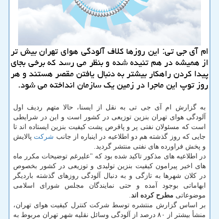
ام آی جی تی: این روزها كلاف آلودگی هوای تهران بیش تر
از همیشه در هم تنیده شده و بنظر می رسد كه برخی بجای
پیدا كردن راهكار بیشتر به دنبال یافتن مقصر هستند و هر
روز توپ این ماجرا در زمین یك سازمان انداخته می شود.
به گزارش ام آی جی تی به نقل از ایسنا، حالا متهم ردیف اول
آلودگی هوای تهران بنزین توزیعی در كشور است و این در شرایطی
است كه مسئولان نفتی پر و پاقرص پشت كیفیت بنزین ایستاده اند تا
جایی كه روز گذشته هم دو اطلاعیه در اینباره از جانب
شركت
پالایش
و پخش فراورده های نفتی منتشر گردید.
در اطلاعیه های مذكور تاكید شده بود كه "علیرغم توضیحات مكرر ماه
های اخیر پیرامون كیفیت بنزین تولیدی و توزیعی در كشور بخصوص
در كلان شهرها به تازگی و به دنبال آلودگی روزهای گذشته باردیگر
ابهاماتی بوجود آمده و حتی نمایندگان مجلس شورای اسلامی
موضوعاتی
مطرح كرده اند
.
بر اساس گزارش منتشره توسط شركت كنترل كیفیت هوای تهران،
منشأ بیشتر از ۸۰ درصد از آلودگی وسائل نقلیه شهر تهران مربوط به