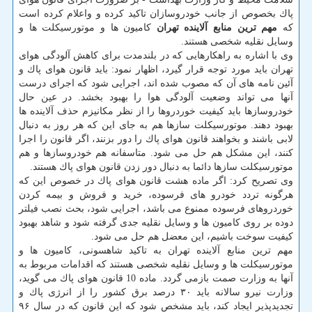
پاك بخصوص از جانب خودروسازان تاكید كرده و واعلام كرده است
كه
مهم ترین منابع آلاینده تهران
كامیون ها و موتورسیكلت ها و
وسایل نقلیه شخصی هستند.
وی با اشاره به راهكارهایی كه در بلندمدت برای كاهش آلودگی هوای
تهران باید مورد توجه قرار گیرد، اظهار نمود: باید قانون هوای پاك و
آئین نامه های آن كه مصوب شده اند، اجرایی شود كه اجرای درست
آنها می تواند وضعیت آلودگی هوا را بهبود بخشد. در عین حال
خودروسازها باید كیفیت خوردروها را از نظر مكانیزم حذف آلاینده ها
بهبود دهند. موتورسیكلت سازها هم به جای این كه هر روز به دنبال
لابی باشند و بخواهند قانون هوای پاك را دور بزنند، اگر قانون را اجرا
كنند، این مشكل هم حل می شود. متاسفانه هم خودروسازها و هم
موتورسیكلت سازها دائما به دنبال دور زدن قانون هوای پاك هستند.
وی تصریح كرد: اگر ماده هشت قانون هوای پاك در خصوص این كه
هرگونه تردد خودرو های فرسوده، خرید و فروش و بیمه كردن
خوردروهای فرسوده ممنوع می باشد، اجرایی شود، بحث نصب فیلتر
دوده بر روی كامیون ها و وسایل نقلیه جدی گرفته شود و شاهد بهبود
كیفیت سوخت باشیم، این معضل هم حل می شود.
مهم ترین منابع آلاینده تهران به تاكید شاهسونی، كامیون ها و
موتورسیكلت ها و وسایل نقلیه شخصی هستند كه اقدامات مربوط به
آنها به وزارت صمت بازمی گردد. ماده 10 قانون هوای پاك می گوید،
وزارت نیرو سالانه باید ۳۰ درصد برق كشور را از انرژی پاك و
تجدیدپذیر ایجاد كند، باید مشخص شود كه این قانون كه در سال ۹۶