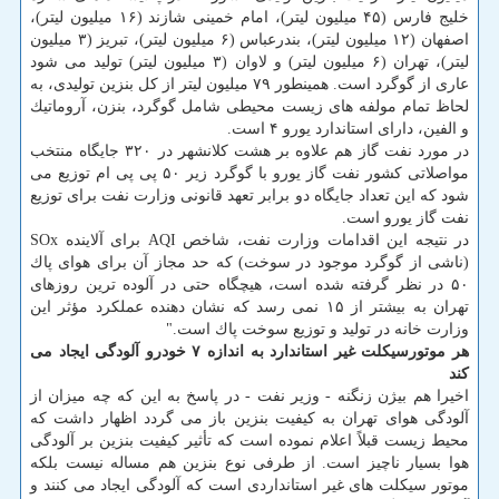
خلیج فارس (۴۵ میلیون لیتر)، امام خمینی شازند (۱۶ میلیون لیتر)،
اصفهان (۱۲ میلیون لیتر)، بندرعباس (۶ میلیون لیتر)، تبریز (۳ میلیون
لیتر)، تهران (۶ میلیون لیتر) و لاوان (۳ میلیون لیتر) تولید می شود
عاری از گوگرد است. همینطور ۷۹ میلیون لیتر از كل بنزین تولیدی، به
لحاظ تمام مولفه های زیست محیطی شامل گوگرد، بنزن، آروماتیك
و الفین، دارای استاندارد یورو ۴ است.
در مورد نفت گاز هم علاوه بر هشت كلانشهر در ۳۲۰ جایگاه منتخب
مواصلاتی كشور نفت گاز یورو با گوگرد زیر ۵۰ پی پی ام توزیع می
شود كه این تعداد جایگاه دو برابر تعهد قانونی وزارت نفت برای توزیع
نفت گاز یورو است.
در نتیجه این اقدامات وزارت نفت، شاخص AQI برای آلاینده SOx
(ناشی از گوگرد موجود در سوخت) كه حد مجاز آن برای هوای پاك
۵۰ در نظر گرفته شده است، هیچگاه حتی در آلوده ترین روزهای
تهران به بیشتر از ۱۵ نمی رسد كه نشان دهنده عملكرد مؤثر این
وزارت خانه در تولید و توزیع سوخت پاك است."
هر موتورسیكلت غیر استاندارد به اندازه ۷ خودرو آلودگی ایجاد می
كند
اخیرا هم بیژن زنگنه - وزیر نفت - در پاسخ به این كه چه میزان از
آلودگی هوای تهران به كیفیت بنزین باز می گردد اظهار داشت كه
محیط زیست قبلاً اعلام نموده است كه تأثیر كیفیت بنزین بر آلودگی
هوا بسیار ناچیز است. از طرفی نوع بنزین هم مساله نیست بلكه
موتور سیكلت های غیر استانداردی است كه آلودگی ایجاد می كنند و