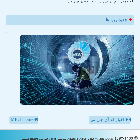
چرا وقتی نرخ ارز می ریزد، قیمت خودرو جهش می کند؟
جدیدترین ها
اخبار ام آی جی تی
MIGT home
migtco.ir 1397-1405 - حقوق مادی و معنوی سایت ام آی جی تی محفوظ است