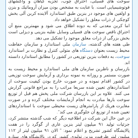
سوخت های فسیلی، احتراق چوب، تجزیه گیاهان و واكنشهای
فوتوشیمیایی است. با عنایت به مشخص بودن میزان آروماتیك و بنزن
و اولفین های موجود در بنزین طبق استاندارد آلاینده كربن آلی بخش
كوچكی از ذرات معلق را تشكیل خواهد داد.
اما كربن معدنی كه به دوده اطلاق می شود و مهمترین منبع آن
احتراق ناقص سوخت های فسیلی وسایل نقلیه بنزینی و دیزلی است
بخش بزرگی از ذرات معلق موجود را تشكیل می دهد.
طی هفته های گذشته،
سازمان
ملی استاندارد و سازمان حفاظت
محیط زیست بعنوان
دستگاه
های متولی كنترل و نظارت بر استاندارد
سوخت
، به دفعات بنزین توزیعی در كشور را مطابق استاندارد دانسته
اند.
بازرسان و ناظرین سازمان های ملی استاندارد و محیط زیست به
صورت مستمر و روزانه به نمونه برداری و آزمایش سوخت توزیعی
در كشور اقدام نموده و در صورت خارج بودن كیفیت سوخت از
استانداردهای تعیین شده سریعا مراتب را به مراجع قانونی گزارش
می كنند. علاوه بر این بازرسان شركت ملی پخش هم قبل از توزیع
سوخت بارها مبادرت به انجام آزمایشات مختلف كرده و در صورت
مغایرت هریك از پارامترهای زیست محیطی سوخت با استانداردهای
تعیین شده از توزیع آن جلوگیری می كند".
در عین حال این شركت در اطلاعیه دیگر كه شب گذشته منتشر كرد،
جزئیات تولید ۹۱ میلیون لیتر بنزین عاری از گوگرد را در هفت
پالایشگاه كشور تشریح و اعلام نمود: " الان ۹۱ میلیون لیتر از ۱۱۲
میلیون لیتر ظرفیت بنزین تولیدی كشور كه در پالایشگاه های ستاره