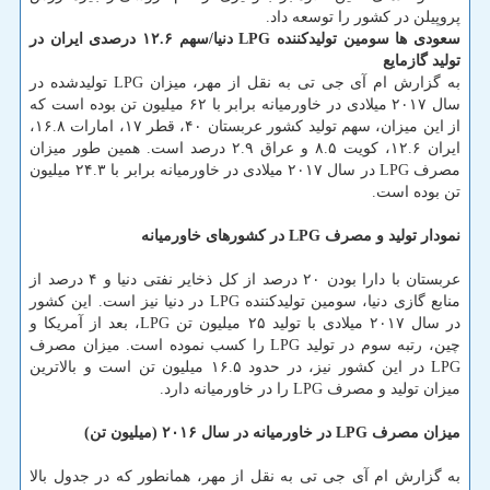
پروپیلن در كشور را توسعه داد.
سعودی ها سومین تولیدكننده LPG دنیا/‏سهم‬ ۱۲.۶ درصدی ایران در
تولید گازمایع
به گزارش ام آی جی تی به نقل از مهر، میزان LPG تولیدشده در
سال ۲۰۱۷ میلادی در خاورمیانه برابر با ۶۲ میلیون تن بوده است كه
از این میزان، سهم تولید كشور عربستان ۴۰، قطر ۱۷، امارات ۱۶.۸،
ایران ۱۲.۶، كویت ۸.۵ و عراق ۲.۹ درصد است. همین طور میزان
مصرف LPG در سال ۲۰۱۷ میلادی در خاورمیانه برابر با ۲۴.۳ میلیون
تن بوده است.
نمودار تولید و مصرف LPG در كشورهای خاورمیانه
عربستان با دارا بودن ۲۰ درصد از كل ذخایر نفتی دنیا و ۴ درصد از
منابع گازی دنیا، سومین تولیدكننده LPG در دنیا نیز است. این كشور
در سال ۲۰۱۷ میلادی با تولید ۲۵ میلیون تن LPG، بعد از آمریكا و
چین، رتبه سوم در تولید LPG را كسب نموده است. میزان مصرف
LPG در این كشور نیز، در حدود ۱۶.۵ میلیون تن است و بالاترین
میزان تولید و مصرف LPG را در خاورمیانه دارد.
میزان مصرف LPG در خاورمیانه در سال ۲۰۱۶ (میلیون تن)
به گزارش ام آی جی تی به نقل از مهر، همانطور كه در جدول بالا