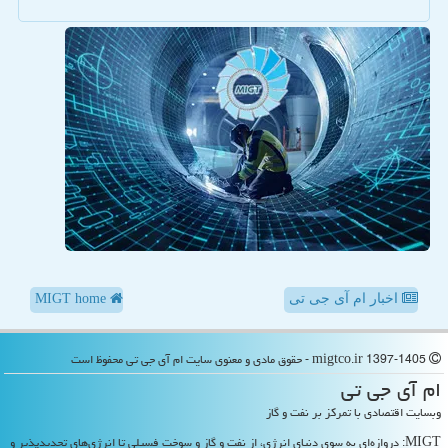
اخبار ام آی جی تی
MIGT home
migtco.ir 1397-1405 - حقوق مادی و معنوی سایت ام آی جی تی محفوظ است
ام آی جی تی
وبسایت اقتصادی با تمرکز بر نفت و گاز
MIGT: دروازه‌ای به سوی دنیای انرژی، از نفت و گاز و سوخت فسیلی تا انرژی‌های تجدیدپذیر و