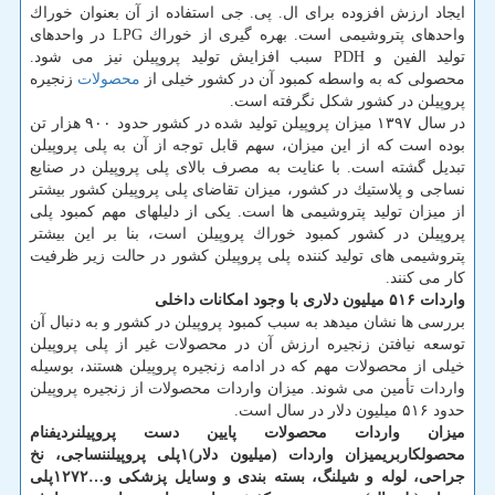
ایجاد ارزش افزوده برای ال. پی. جی استفاده از آن بعنوان خوراك
واحدهای پتروشیمی است. بهره گیری از خوراك LPG در واحدهای
تولید الفین و PDH سبب افزایش تولید پروپیلن نیز می شود.
محصولی كه به واسطه كمبود آن در كشور خیلی از
محصولات
زنجیره
پروپیلن در كشور شكل نگرفته است.
در سال ۱۳۹۷ میزان پروپیلن تولید شده در كشور حدود ۹۰۰ هزار تن
بوده است كه از این میزان، سهم قابل توجه از آن به پلی پروپیلن
تبدیل گشته است. با عنایت به مصرف بالای پلی پروپیلن در صنایع
نساجی و پلاستیك در كشور، میزان تقاضای پلی پروپیلن كشور بیشتر
از میزان تولید پتروشیمی ها است. یكی از دلیلهای مهم كمبود پلی
پروپیلن در كشور كمبود خوراك پروپیلن است، بنا بر این بیشتر
پتروشیمی های تولید كننده پلی پروپیلن كشور در حالت زیر ظرفیت
كار می كنند.
واردات ۵۱۶ میلیون دلاری با وجود امكانات داخلی
بررسی ها نشان میدهد به سبب كمبود پروپیلن در كشور و به دنبال آن
توسعه نیافتن زنجیره ارزش آن در محصولات غیر از پلی پروپیلن
خیلی از محصولات مهم كه در ادامه زنجیره پروپیلن هستند، بوسیله
واردات تأمین می شوند. میزان واردات محصولات از زنجیره پروپیلن
حدود ۵۱۶ میلیون دلار در سال است.
میزان واردات محصولات پایین دست پروپیلن
ردیف
نام
محصول
كاربری
میزان واردات (میلیون دلار)
۱
پلی پروپیلن
نساجی، نخ
جراحی، لوله و شیلنگ، بسته بندی و وسایل پزشكی و…
۲
۱۲۷
پلی