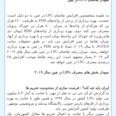
به عقیده متخصصین افزایش تقاضای LPG در چین به دو دلیل است؛
نخست، بهره برداری از برخی از واحدهای PDH به ظرفیت ۶۶۰ هزار
تن كه هركدام از واحدها به میزان ۸۰۰ هزار تن خوراك پروپان
مصرف می كنند دوم، بهره برداری از واحدهای BDH (بوتان دی
هایدروژن) كه خوراك این واحدها بوتان است و با بهره برداری از آنها،
میزان تقاضا در چین افزایش می یابد. بر طبق تحقیقات سایت
POTEN، تا سال ۲۰۱۹، تعداد ۵ واحد PDH در چین به بهره برداری
خواهند رسید. میزان رشد تقاضای LPG در چین طی سال های ۲۰۱۷
الی ۲۰۱۹ بسیار مشهود است. این رشد تقاضا موجب افزایش ۲۵
درصدی مصرف LPG در چین خواهد شد.
نمودار بخش های مصرف LPG در چین سال ۲۰۱۹
ایران باید چه كند؟ / ‏فرصت‬ سازی از محدودیت تحریم ها
به گزارش ام آی جی تی به نقل از مهر، با عنایت به آمار ۸.۳ میلیون
تنی تولید LPG كشور در سال ۱۳۹۷ و همین طور با عنایت به بهره
برداری از فازهای پارس جنوبی، پالایشگاه بیدبلند و پتروشیمی بوشهر،
ظرفیت تولید كشور افزایش می یابد.
از سویی دیگر با عنایت به اعمال تحریم ها مقابل كشورمان، نیاز