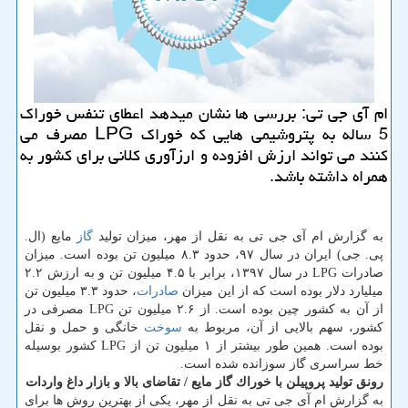
ام آی جی تی: بررسی ها نشان میدهد اعطای تنفس خوراك
5 ساله به پتروشیمی هایی كه خوراك LPG مصرف می
كنند می تواند ارزش افزوده و ارزآوری كلانی برای كشور به
همراه داشته باشد.
به گزارش ام آی جی تی به نقل از مهر، میزان تولید
گاز
مایع (ال.
پی. جی) ایران در سال ۹۷، حدود ۸.۳ میلیون تن بوده است. میزان
صادرات LPG در سال ۱۳۹۷، برابر با ۴.۵ میلیون تن و به ارزش ۲.۲
میلیارد دلار بوده است كه از این میزان
صادرات
، حدود ۳.۳ میلیون تن
از آن به كشور چین بوده است. از ۲.۶ میلیون تن LPG مصرفی در
كشور، سهم بالایی از آن، مربوط به
سوخت
خانگی و حمل و نقل
بوده است. همین طور بیشتر از ۱ میلیون تن از LPG كشور بوسیله
خط سراسری گاز سوزانده شده است.
رونق تولید پروپیلن با خوراك گاز مایع / ‏تقاضای‬ بالا و بازار داغ واردات
به گزارش ام آی جی تی به نقل از مهر، یكی از بهترین روش ها برای