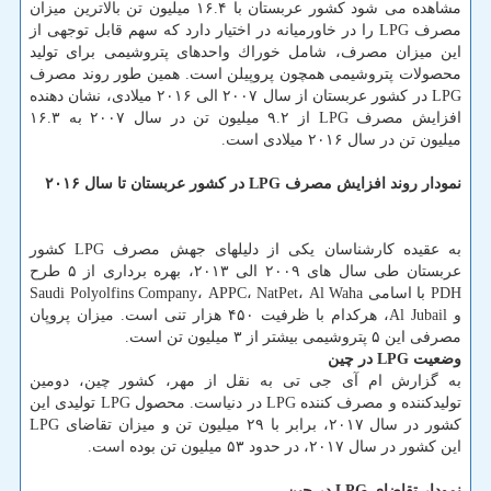
مشاهده می شود كشور عربستان با ۱۶.۴ میلیون تن بالاترین میزان
مصرف LPG را در خاورمیانه در اختیار دارد كه سهم قابل توجهی از
این میزان مصرف، شامل خوراك واحدهای پتروشیمی برای تولید
محصولات پتروشیمی همچون پروپیلن است. همین طور روند مصرف
LPG در كشور عربستان از سال ۲۰۰۷ الی ۲۰۱۶ میلادی، نشان دهنده
افزایش مصرف LPG از ۹.۲ میلیون تن در سال ۲۰۰۷ به ۱۶.۳
میلیون تن در سال ۲۰۱۶ میلادی است.
نمودار روند افزایش مصرف LPG در كشور عربستان تا سال ۲۰۱۶
به عقیده كارشناسان یكی از دلیلهای جهش مصرف LPG كشور
عربستان طی سال های ۲۰۰۹ الی ۲۰۱۳، بهره برداری از ۵ طرح
PDH با اسامی Saudi Polyolfins Company، APPC، NatPet، Al Waha
و Al Jubail، هركدام با ظرفیت ۴۵۰ هزار تنی است. میزان پروپان
مصرفی این ۵ پتروشیمی بیشتر از ۳ میلیون تن است.
وضعیت LPG در چین
به گزارش ام آی جی تی به نقل از مهر، كشور چین، دومین
تولیدكننده و مصرف كننده LPG در دنیاست. محصول LPG تولیدی این
كشور در سال ۲۰۱۷، برابر با ۲۹ میلیون تن و میزان تقاضای LPG
این كشور در سال ۲۰۱۷، در حدود ۵۳ میلیون تن بوده است.
نمودار تقاضای LPG در چین