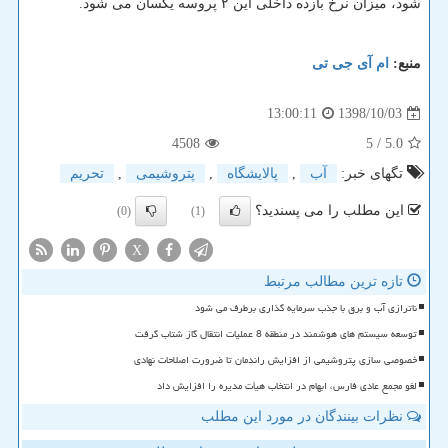
شود، میزان نرخ بازده داخلی این ۲ پروسه یكسان می شود.
منبع:
ام آی جی تی
1398/10/03
13:00:11
4508
/ 5
5.0
تگهای خبر:
آب
,
پالایشگاه
,
پتروشیمی
,
تحریم
این مطلب را می پسندید؟
(0)
(1)
X
تازه ترین مطالب مرتبط
ناترازی آب و برق با جذب سرمایه گذاری برطرف می شود
توسعه سیستم های هوشمند در منطقه 8 عملیات انتقال گاز شتاب گرفت
خصوصی سازی پتروشیمی از افزایش راندمان تا ضرورت اصلاحات نهادی
لغو مجمع عادی فارس، ابهام در انتخاب هیأت مدیره را افزایش داد
نظرات بینندگان در مورد این مطلب