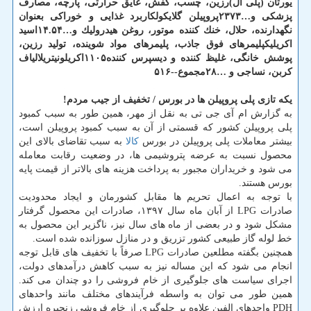
یورتان (پلی ال)
رزین، چسب، كفش، عایق حرارتی، پارچه، مصارف
پزشكی و…
۳
۲۳۷
پروپیلن گلایكول
كاربرد غذایی و خوراكی بعنوان
نگهدارنده، حلال، خنك كننده موتور، روغن هیدرولیك و…
۴
۱۴.۵
اسید
اكریلیك
پلیمرهای فوق جاذب، پلیمرهای مواد شوینده، تولید رزین،
پوشش خانگی، غلیظ كننده و دیسپرس كننده
۵
۱۱۰
اكریلونیتریل
الیاف
كربن، نساجی و …
۲۸
مجموع
-
-
۵۱۶
یكه تازی پلی پروپیلن ها در بورس / تخفیف از جیب مردم!
به گزارش ام آی جی تی به نقل از مهر، همین طور به سبب كمبود
پلی پروپیلن كشور كه قسمتی از آن به سبب كمبود پروپیلن است،
بیشتر معاملات پلی پروپیلن در بورس
كالا
به سبب تقاضای بالای این
محصول نسبت به عرضه پتروشیمی ها، در وضعیت رقابت معامله
می شود و خریداران مجبور به پرداخت هزینه های بالاتر از قیمت پایه
بورس هستند.
با توجه به اعمال تحریم ها مقابل كشورمان و ایجاد محدودیت
صادرات LPG از آبان ماه سال ۱۳۹۷، صادرات این محصول گرفتار
مشكل شود و در بعضی از ماه های سال نیز، ناگزیر این محصول به
خط لوله گاز طبیعی كشور تزریق و در منازل سوزانده شده است.
همچنین بگفته مطلعین صادرات LPG صرفاً با تخفیف های قابل توجه
انجام می شود كه این مساله نیز به سبب كاهش درآمدهای دولت،
اجرای سیاست های جلوگیری از خام فروشی را دو چندان می كند.
همین طور می توان به واسطه فرآیندهای مختلف مانند واحدهای
PDH واحدهای الفین علاوه بر جلوگیری از خام فروشی زنجیره ارزش