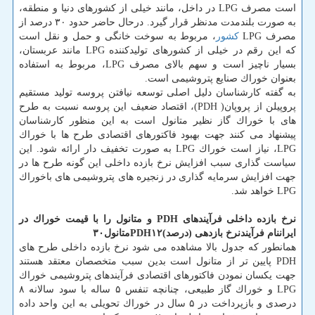
است مصرف LPG در داخل، مانند خیلی از كشورهای دنیا و منطقه،
به صورت بلندمدت مدنظر قرار گیرد. درحال حاضر حدود ۳۰ درصد از
مصرف LPG
كشور
، مربوط به سوخت خانگی و حمل و نقل است
كه این رقم در خیلی از كشورهای تولیدكننده LPG مانند عربستان،
بسیار ناچیز است و سهم بالای مصرف LPG، مربوط به استفاده
بعنوان خوراك صنایع پتروشیمی است.
به گفته كارشناسان دلیل اصلی توسعه نیافتن پروسه تولید مستقیم
پروپیلن از پروپان( PDH)، اقتصاد ضعیف این پروسه نسبت به طرح
های با خوراك گاز نظیر متانول است به این منظور كارشناسان
پیشنهاد می كنند جهت بهبود فاكتورهای اقتصادی طرح ها با خوراك
LPG، نیاز است خوراك LPG به صورت تخفیف دار ارائه شود. این
سیاست گذاری سبب افزایش نرخ بازده داخلی این گونه طرح ها در
جهت افزایش سرمایه گذاری در زنجیره های پتروشیمی های باخوراك
LPG خواهد شد.
نرخ بازده داخلی فرآیندهای PDH و متانول را با قیمت خوراك در
ایران
نام فرآیند
نرخ بازدهی (درصد)
۱۲
PDH
متانول
۳۰
همانطور كه جدول بالا مشاهده می شود نرخ بازده داخلی طرح های
PDH پایین تر از متانول است بدین سبب متخصصان معتقد هستند
جهت یكسان نمودن فاكتورهای اقتصادی فرآیندهای پتروشیمی خوراك
LPG و خوراك گاز طبیعی، چنانچه تنفس ۵ ساله با سود سالانه ۸
درصدی و بازپرداخت در ۵ سال در خوراك تحویلی به این واحد داده