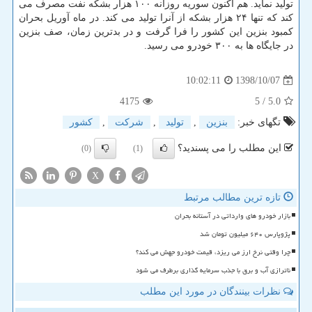
تولید نماید. هم اكنون سوریه روزانه ۱۰۰ هزار بشكه نفت مصرف می
كند كه تنها ۲۴ هزار بشكه از آنرا تولید می كند. در ماه آوریل بحران
كمبود بنزین این كشور را فرا گرفت و در بدترین زمان، صف بنزین
در جایگاه ها به ۳۰۰ خودرو می رسید.
1398/10/07
10:02:11
4175
/ 5
5.0
تگهای خبر:
بنزین
,
تولید
,
شركت
,
كشور
این مطلب را می پسندید؟
(0)
(1)
X
تازه ترین مطالب مرتبط
بازار خودرو های وارداتی در آستانه بحران
پژوپارس ۶۴۰ میلیون تومان شد
چرا وقتی نرخ ارز می ریزد، قیمت خودرو جهش می کند؟
ناترازی آب و برق با جذب سرمایه گذاری برطرف می شود
نظرات بینندگان در مورد این مطلب