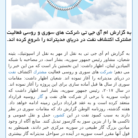
به گزارش ام آی جی تی شركت های سوری و روسی فعالیت
مشترك اكتشاف نفت در دریای مدیترانه را شروع كرده اند.
به گزارش ام آی جی تی به نقل از مهر به نقل از اسپوتنیك، بثینه
شعبان، مشاور رئیس جمهور سوریه، بشار اسد، در مصاحبه با شبكه
المیادین لبنان، اظهار داشت: این نخستین بار است كه من این خبر را
می دهم؛
شركت
های سوری و روسی فعالیت
مشترك
اكتشاف
نفت
در دریای مدیترانه را آغاز نموده اند. شعبان اظهار داشت: مقامات
سوری از سال ها قبل آماده سازی برای این پروژه را آغاز نموده اند.
در سال ۲۰۱۷، رئیس جمهور سوریه، بشار اسد اظهار داشت كه
دولت سوریه با برخی از شركت های نفت و
گاز
روسیه قرارداد
منعقد كرده است و به عقد قرارداد دراین زمینه ادامه خواهد داد.
هفته گذشته، روزنامه الوطن گزارش داد كه مقامات سوری در نظر
دارند به سبب كمبود نفت در این
كشور
، حمل و نقل عمومی و
تاكسی ها را از بنزین سوز به گازسوز تبدیل كنند. منابع آگاه از وجود
میادین بزرگ گاز طبیعی در سوریه مركزی خبر دادند، همینطور به
قول آنها مقرر است سوریه در آینده در سواحل مدیترانه گاز بیشتری