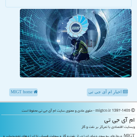
اخبار ام آی جی تی
MIGT home
migtco.ir 1397-1405 - حقوق مادی و معنوی سایت ام آی جی تی محفوظ است
ام آی جی تی
وبسایت اقتصادی با تمرکز بر نفت و گاز
MIGT: دروازه‌ای به سوی دنیای انرژی، از نفت و گاز و سوخت فسیلی تا انرژی‌های تجدیدپذیر و