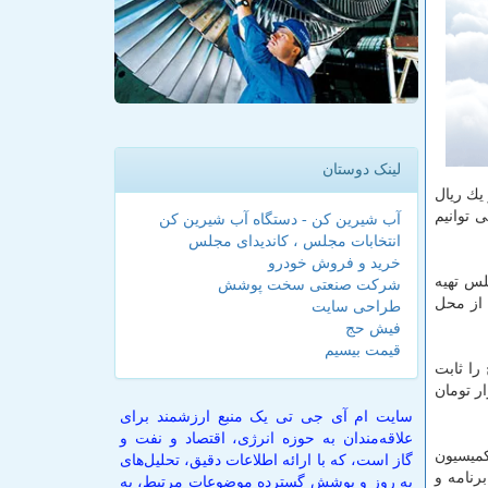
لینک دوستان
ییم و یك ریال
 توانیم
آب شیرین کن - دستگاه آب شیرین کن
انتخابات مجلس ، کاندیدای مجلس
خرید و فروش خودرو
فرمولی در مجلس تهیه
شرکت صنعتی سخت پوشش
ن از محل
طراحی سایت
فیش حج
قیمت بیسیم
 ۷۰۰تومان تا ۲ هزار تومان یك نرخ را ثابت
هزار میلیارد تومان دولت هم تامین می شود. برآوردهای ما می گوید اگر قیمت بنزین را حتی ۲ هزار تومان
سایت ام آی جی تی یک منبع ارزشمند برای
علاقه‌مندان به حوزه انرژی، اقتصاد و نفت و
 در كمیسیون
گاز است، که با ارائه اطلاعات دقیق، تحلیل‌های
سیون برنامه و
به روز و پوشش گسترده موضوعات مرتبط، به