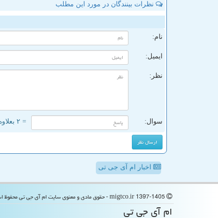
نظرات بینندگان در مورد این مطلب
ن
نام:
ایمیل:
نظر:
سوال:
= ۲ بعلاوه ۳
اخبار ام آی جی تی
migtco.ir 1397-1405 - حقوق مادی و معنوی سایت ام آی جی تی محفوظ است
ام آی جی تی