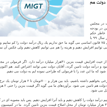
 دولت هم
شت در مجلس
ن در بودجه
شت: «مجلس در سال ۹۸ به خاطر حكم
حكومتی در مورد بنزین نمی توانست ورود پیدا كند اما در سال ۹۹ با
چند شرط می تواند به مبحث بنزین ورود داشته باشد. اصل ۷۵ قانون اساسی می گوید ما حق نداریم یك ریال درآمد دولت را كم نما
 می توانیم افزایش دهیم و هزینه را هم می توانیم كاهش دهیم ولی عكس آن نمی
عضو كمیسیون برنامه و بودجه افزود: دولت مدعی است از حیث افزایش قیمت بنزین ۳۱هزار میلیارد درآمد دارد. اگر 
 بیشتر شود و درآمد دولت تامین گردد، آقایان دولت نمی توانند اعتراض كنند. هم اكنو
او اضافه كرد: ما در محاسباتمان گفته ایم اگر بنزین تك نرخی بخواهیم داشته باشیم، باید بین هزار و
نماییم و صد درصد با این قیمت، عدد ۳۱
ن آبادی اشاره كرد: ما طبق اصل ۷۵ نمی توانیم درآمد دولت را كاهش دهیم و باید آنرا افزایش دهیم. پس باید مصوبه ای
تلفیق و صحن علنی در لایحه بودجه ۹۹ داشته باشیم كه ۳۱ هزار میلیارد تومان از محل اصلاح قیمت بنزین تامین گردد. ما در كمی