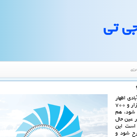
جی تی
نرژی
ادی اظهار
داشت: «با بنزین تك نرخی یعنی نرخی ثابت بین هزار و ۷۰۰
صل ۷۵ رعایت می شود، هم
 عین حال
 است این
رح شود و