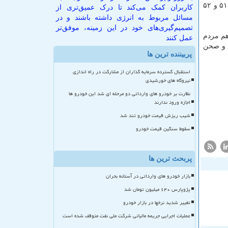
بودجه به اتفاق دیگر خبرگان مجلس كار كارشناسی حرفه ای دراین زمینه انجام داده ایم كه در عین حال كه مغایر اصل ۷۵ نباشد، اصل ۵۱ و ۵۲
کاربران کمک می‌کند تا درک عمیق‌تری از
مسائل مربوط به انرژی داشته باشند و در
تصمیم‌گیری‌های خود در این زمینه، موفق‌تر
ار تومان هم اصل ۷۵ رعایت می شود، هم مردم
عمل کنند
ق و صحن
پربیننده ترین ها
استقبال گسترده سرمایه گذاران از مشارکت در راه اندازی
نیروگاه های خورشیدی
نظارت بر خودرو های وارداتی دو مرحله ای شد این خودرو ها
اجازه ورود ندارند
شیب ریزش قیمت خودرو تند شد
سقوط سنگین قیمت خودرو
پربحث ترین ها
بازار خودرو های وارداتی در آستانه بحران
پژوپارس ۶۴۰ میلیون تومان شد
تغییر شدید نرخها در بازار خودرو
عملیات اجرایی جریمه مالیاتی شرکت ملی نفت متوقف شده است