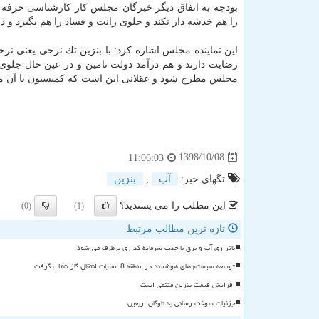
را هم خدشه دار نكند و جلوی رانت و فساد را هم بگیرد و
رضایت دارند و هم درآمد دولت تامین و در عین حال جلو
مجلس مطرح شود و عقلانی این است كه كمیسیون با آن موا
1398/10/08
11:06:03
تگهای خبر:
آب
,
بنزین
این مطلب را می پسندید؟
(0)
(1)
تازه ترین مطالب مرتبط
ناترازی آب و برق با جذب سرمایه گذاری برطرف می شود
توسعه سیستم های هوشمند در منطقه 8 عملیات انتقال گاز شتاب گرفت
افزایش قیمت بنزین منتفی است
جزئیات سوخت رسانی به ناوگان اربعین