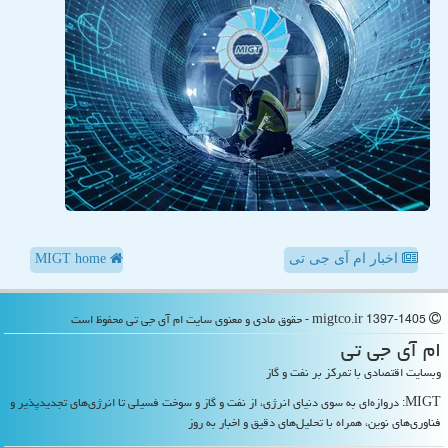
اخبار ام آی جی تی
MIGT home
migtco.ir 1397-1405 - حقوق مادی و معنوی سایت ام آی جی تی محفوظ است
ام آی جی تی
وبسایت اقتصادی با تمرکز بر نفت و گاز
MIGT: دروازه‌ای به سوی دنیای انرژی، از نفت و گاز و سوخت فسیلی تا انرژی‌های تجدیدپذیر و
فناوری‌های نوین، همراه با تحلیل‌های دقیق و اخبار به روز