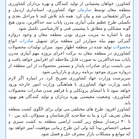
كشاورز، خواهان پشتیبانی از تولید كنندگان و بهره برداران كشاورزی
منطقه مغان توسط
سازمان
جهاد كشاورزی، استانداری اردبیل و
مراكز تحقیقاتی شد و بیان كرد: همه باید تلاش كنند تا مراحل بعدی و
تكمیلی طرح عظیم ملی آبیاری مدرن پایاب سد خداآفرین، بدون هیچ
گونه مشكلی و مطابق با پیشبینی فنی و كارشناسی تكمیل شود.
وی با اشاره به مزیت مرزی بودن منطقه مغان و وجود دروازه
گمركی مهم بیله سواردر این منطقه برای تسهیل
صادرات
انواع
محصولات
تولید شده در منطقه اظهار نمود: میزان تولیدات محصولات
كشاورزی در منطقه مغان به بركت اجرای پروژه مهم آبیاری مدرن
پایاب سدخداآفرین به صورت قابل ملاحظه ای افزایش خواهد یافت و
می بایست برای صادرات پایدار و مستمر محصولات از این منطقه از
دروازه مرزی موجود برنامه ریزی و بازاریابی شود.
سرپرست وزارت جهاد كشاورزی تصریح كرد: در اینباره اگر لازم
باشد وزارت جهاد كشاورزی با هماهنگی وزارت امور خارجه ورود
خواهد نمود تا با امضای پروتكلی و با فراهم شدن صادرات محصولات
كشاورزی، وضعیت معیشتی بهره برداران و تولید كنندگان هم بهبود
یابد.
كشاورز افزود: طرح های مختلفی می توان برای الگوی كشت منطقه
مغان تعریف كرد و بنا به صلاحدید كارشناسان و مسؤلان، باید بین ۱۰
تا ۳۰ درصداز سطح زیر كشت اراضی منطقه به كشت سبزی و
صیفی اختصاص پیدا كند ولی این طرح زمانی موفقیت آمیز خواهد بود
كه موانع و مشكلات بازار مصرف حل و فصل شود.