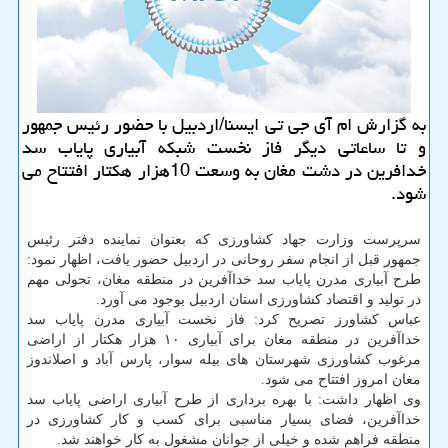
به گزارش ام آی جی تی ایسنا/اردبیل با حضور رئیس جمهور
و تا ساعاتی دیگر فاز نخست شبكه آبیاری پایاب سد
خدافرین در دشت مغان به وسعت 10هزار هكتار افتتاح می
شود.
سرپرست وزارت جهاد كشاورزی كه بعنوان نماینده دفتر رئیس
جمهور قبل از انجام سفر روحانی در اردبیل حضور یافت، اظهار نمود:
طرح آبیاری مدرن پایاب سد خداآفرین در منطقه مغان، تحولی مهم
در تولید و اقتصاد كشاورزی استان اردبیل بوجود می آورد.
عباس كشاورز تصریح كرد: فاز نخست آبیاری مدرن پایاب سد
خداآفرین در منطقه مغان برای آبیاری ۱۰ هزار هكتار از اراضی
مرغوب كشاورزی شهرستان های بیله سوار، پارس آباد و اصلاندوز
مغان امروز افتتاح می شود.
وی اظهار داشت: با بهره برداری از طرح آبیاری اراضی پایاب سد
خداآفرین، فضای بسیار مناسبی برای كسب و كار كشاورزی در
منطقه فراهم شده و خیلی از جوانان مشغول به كار خواهند شد.