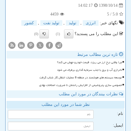
1398/10/14
14:02:17
4459
/ 5
5.0
تگهای خبر:
انرژی
,
تولید
,
تولید نفت
,
كشور
این مطلب را می پسندید؟
(0)
(1)
X
تازه ترین مطالب مرتبط
چرا وقتی نرخ ارز می ریزد، قیمت خودرو جهش می کند؟
ناترازی آب و برق با جذب سرمایه گذاری برطرف می شود
توسعه سیستم های هوشمند در منطقه 8 عملیات انتقال گاز شتاب گرفت
خصوصی سازی پتروشیمی از افزایش راندمان تا ضرورت اصلاحات نهادی
نظرات بینندگان در مورد این مطلب
نظر شما در مورد این مطلب
نام:
ایمیل: