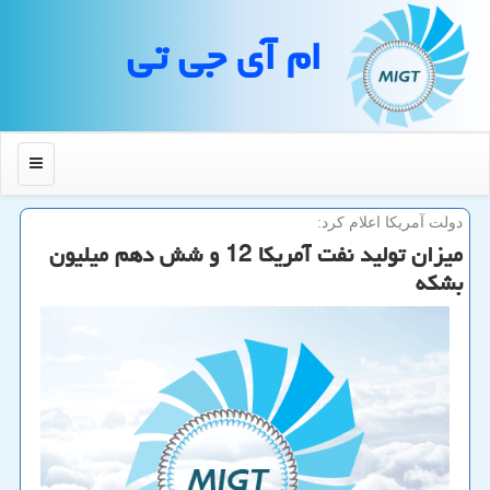
ام آی جی تی
منو
دولت آمریكا اعلام كرد:
میزان تولید نفت آمریكا 12 و شش دهم میلیون
بشكه