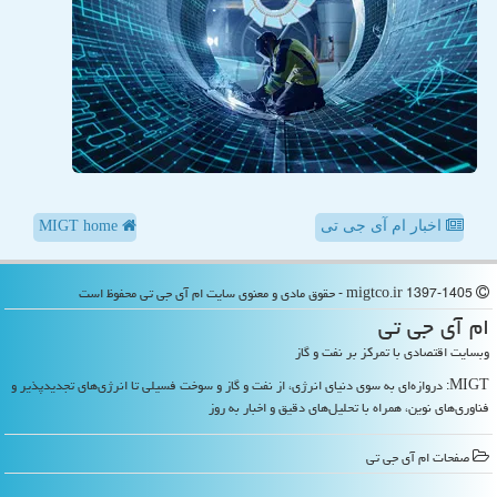
اخبار ام آی جی تی
MIGT home
migtco.ir 1397-1405 - حقوق مادی و معنوی سایت ام آی جی تی محفوظ است
ام آی جی تی
وبسایت اقتصادی با تمرکز بر نفت و گاز
MIGT: دروازه‌ای به سوی دنیای انرژی، از نفت و گاز و سوخت فسیلی تا انرژی‌های تجدیدپذیر و
فناوری‌های نوین، همراه با تحلیل‌های دقیق و اخبار به روز
صفحات ام آی جی تی