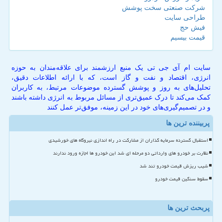
شرکت صنعتی سخت پوشش
طراحی سایت
فیش حج
قیمت بیسیم
سایت ام آی جی تی یک منبع ارزشمند برای علاقه‌مندان به حوزه
انرژی، اقتصاد و نفت و گاز است، که با ارائه اطلاعات دقیق،
تحلیل‌های به روز و پوشش گسترده موضوعات مرتبط، به کاربران
کمک می‌کند تا درک عمیق‌تری از مسائل مربوط به انرژی داشته باشند
و در تصمیم‌گیری‌های خود در این زمینه، موفق‌تر عمل کنند
پربیننده ترین ها
استقبال گسترده سرمایه گذاران از مشارکت در راه اندازی نیروگاه های خورشیدی
نظارت بر خودرو های وارداتی دو مرحله ای شد این خودرو ها اجازه ورود ندارند
شیب ریزش قیمت خودرو تند شد
سقوط سنگین قیمت خودرو
پربحث ترین ها