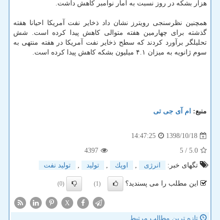
هزار بشكه در روز نسبت به آمار نوامبر كاهش داشت.
همچنین نظرسنجی رویترز نشان داد ذخایر نفت آمریكا احیانا هفته
گذشته برای چهارمین هفته متوالی كاهش پیدا كرده است. شش
تحلیلگر برآورد كردند كه سطح ذخایر نفت آمریكا در هفته منتهی به
سوم ژانویه به میزان ۴.۱ میلیون بشكه كاهش پیدا كرده است.
منبع:
ام آی جی تی
1398/10/18
14:47:25
4397
/ 5
5.0
تگهای خبر:
انرژی
,
اوپك
,
تولید
,
تولید نفت
این مطلب را می پسندید؟
(0)
(1)
X
تازه ترین مطالب مرتبط