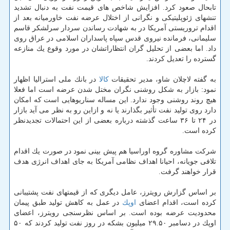
تابحال صعود كرد. افزایش شاخص های قیمت نفت به دنبال تشدید
تنشهای ژئوپلیتیكی و نگرانی از اختلال عرضه نفت خاورمیانه بعد از
اقدام تروریستی آمریكا در به شهادت رساندن سردار سرلشكر قاسم
سلیمانی، فرمانده نیروی قدس سپاه پاسداران اسلامی در عراق روی
داد. اما بعضی از تحلیل گران انتظاراتشان در مورد وقوع یك منازعه
گسترده را تعدیل كردند.
به گفته لاچلان شاو، مدیر تحقیقات
كالا
در بانك ملی استرالیا اظهار
نمود: بازار به شكل روشنی نگران مختل شدن عرضه است اما فعلا
هیچ روند روشنی وجود ندارد. این مساله سناریوهایی است كه امكان
دارد روی تولید نفت تأثیر بگذارند یا نه و ازاین رو به نظر می آید بازار
در ۲۴ تا ۳۶ ساعت گذشته درباره بعضی از این احتمالات تجدیدنظر
كرده است.
شركت مشاوره گروه اوراسیا هم پیش بینی نمود در صورت یك اقدام
تلافی جویانه، احیانا اهداف نظامی آمریكا به جای اهداف انرژی هدف
قرار خواهند گرفت.
بر اساس گزارش رویترز، عامل دیگری كه از قیمتهای نفت پشتیبانی
كرده است، اقدام اعضای
اوپك
در عمل به كاهش تولید طبق پیمان
محدودیت عرضه بوده است. بر اساس نظرسنجی رویترز، اعضای
اوپك در دسامبر ۲۹.۵۰ میلیون بشكه در روز نفت تولید كردند كه ۵۰