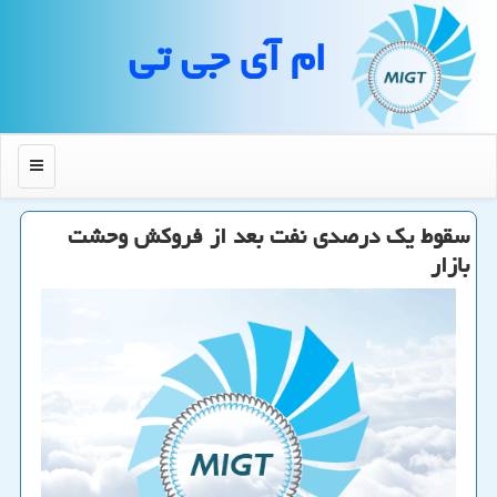
ام آی جی تی
منو
سقوط یك درصدی نفت بعد از فروكش وحشت
بازار