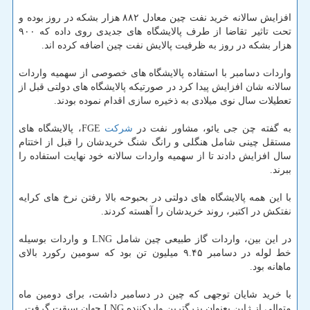
افزایش سالانه خرید نفت چین معادل ۸۸۲ هزار بشكه در روز بوده و
تحت تاثیر تقاضا از طرف پالایشگاه های جدیدی روی داده كه ۹۰۰
هزار بشكه در روز به ظرفیت پالایش نفت چین اضافه كرده اند.
واردات دسامبر با استفاده پالایشگاه های خصوصی از سهمیه واردات
سالانه شان افزایش پیدا كرد در صورتیكه پالایشگاه های دولتی قبل از
تعطیلات سال نوی میلادی به ذخیره سازی اقدام نموده بودند.
به گفته چن جی یائو، مشاور نفت در
شركت
FGE، پالایشگاه های
مستقل چینی شامل هنگلی و رانگ شنگ خریدشان را قبل از اختتام
سال افزایش دادند تا از سهمیه واردات سالانه خود نهایت استفاده را
ببرند.
با این همه پالایشگاه های دولتی در بحبوحه بالا رفتن نرخ های كرایه
نفتكش در اكتبر، روند خریدشان را آهسته كردند.
در این بین، واردات گاز طبیعی چین شامل LNG و واردات بوسیله
خط لوله در دسامبر ۹.۴۵ میلیون تن بود كه سومین ركورد بالای
ماهانه بود.
با خرید شایان توجهی كه چین در دسامبر داشت، برای دومین ماه
متوالی از ژاپن بعنوان بزرگترین واردكننده LNG جهان سبقت گرفت.