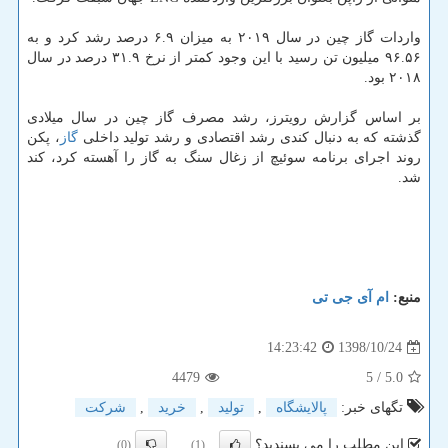
واردات گاز چین در سال ۲۰۱۹ به میزان ۶.۹ درصد رشد كرد و به
۹۶.۵۶ میلیون تن رسید با این وجود كمتر از نرخ ۳۱.۹ درصد در سال
۲۰۱۸ بود.
بر اساس گزارش رویترز، رشد مصرف گاز چین در سال میلادی
گذشته كه به دنبال كندی رشد اقتصادی و رشد تولید داخلی
گاز
، پكن
روند اجرای برنامه سوئیچ از زغال سنگ به گاز را آهسته كرد، كند
شد.
منبع:
ام آی جی تی
1398/10/24
14:23:42
4479
/ 5
5.0
تگهای خبر:
پالایشگاه
,
تولید
,
خرید
,
شركت
این مطلب را می پسندید؟
(0)
(1)