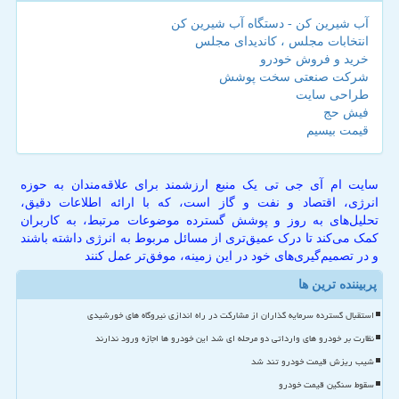
آب شیرین کن - دستگاه آب شیرین کن
انتخابات مجلس ، کاندیدای مجلس
خرید و فروش خودرو
شرکت صنعتی سخت پوشش
طراحی سایت
فیش حج
قیمت بیسیم
سایت ام آی جی تی یک منبع ارزشمند برای علاقه‌مندان به حوزه
انرژی، اقتصاد و نفت و گاز است، که با ارائه اطلاعات دقیق،
تحلیل‌های به روز و پوشش گسترده موضوعات مرتبط، به کاربران
کمک می‌کند تا درک عمیق‌تری از مسائل مربوط به انرژی داشته باشند
و در تصمیم‌گیری‌های خود در این زمینه، موفق‌تر عمل کنند
پربیننده ترین ها
استقبال گسترده سرمایه گذاران از مشارکت در راه اندازی نیروگاه های خورشیدی
نظارت بر خودرو های وارداتی دو مرحله ای شد این خودرو ها اجازه ورود ندارند
شیب ریزش قیمت خودرو تند شد
سقوط سنگین قیمت خودرو