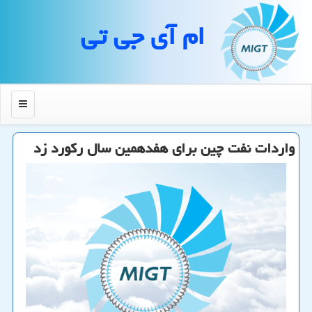
ام آی جی تی
منو
واردات نفت چین برای هفدهمین سال ركورد زد