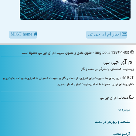
اخبار ام آی جی تی
MIGT home
migtco.ir 1397-1405 - حقوق مادی و معنوی سایت ام آی جی تی محفوظ است
ام آی جی تی
وبسایت اقتصادی با تمرکز بر نفت و گاز
MIGT: دروازه‌ای به سوی دنیای انرژی، از نفت و گاز و سوخت فسیلی تا انرژی‌های تجدیدپذیر و
فناوری‌های نوین، همراه با تحلیل‌های دقیق و اخبار به روز
صفحات ام آی جی تی
درباره ما
تبلیغات و رپورتاژ در سایت
آرشیو مطالب