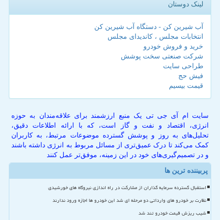
لینک دوستان
آب شیرین کن - دستگاه آب شیرین کن
انتخابات مجلس ، کاندیدای مجلس
خرید و فروش خودرو
شرکت صنعتی سخت پوشش
طراحی سایت
فیش حج
قیمت بیسیم
سایت ام آی جی تی یک منبع ارزشمند برای علاقه‌مندان به حوزه
انرژی، اقتصاد و نفت و گاز است، که با ارائه اطلاعات دقیق،
تحلیل‌های به روز و پوشش گسترده موضوعات مرتبط، به کاربران
کمک می‌کند تا درک عمیق‌تری از مسائل مربوط به انرژی داشته باشند
و در تصمیم‌گیری‌های خود در این زمینه، موفق‌تر عمل کنند
پربیننده ترین ها
استقبال گسترده سرمایه گذاران از مشارکت در راه اندازی نیروگاه های خورشیدی
نظارت بر خودرو های وارداتی دو مرحله ای شد این خودرو ها اجازه ورود ندارند
شیب ریزش قیمت خودرو تند شد