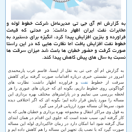
به گزارش ام آی جی تی مدیرعامل شركت خطوط لوله و
مخابرات نفت ایران اظهار داشت: در مدتی كه قیمت
فراورده و بنزین افزایش پیدا كرد، انگیزه برای دستبرد به
خطوط نفت افزایش یافت اما نظارت هایی كه در این راستا
صورت گرفت و حضور خطبان ها باعث شد میزان سرقت ها
نسبت به سال های پیش كاهش پیدا كند.
به گزارش ام آی جی تی به نقل از ایسنا، قاسم عرب یارمحمدی
امروز در نشستی خبری درباره اقدامات صورت گرفته برای كاهش
سرقت از خطوط
نفت
و فراورده اظهار داشت: نظارت های
گوناگونی روی خطوط داریم، بگونه ای كه جریان های عبوری را هر
لحظه بررسی می نماییم و در پارامترهای مختلف بهره برداری این
مساله را مورد پایش قرار داده ایم؛ بگونه ای كه اگر اختلافی دیده
شود، سریعا آن مساله مورد ارزیابی قرار می گیرد.
به قول وی مراكز انتقال و مجموعه بهره برداری و خطبان هایی كه به
كار گرفته ایم، سبب شده است كه جلوی این اقدام در همان ابتدای
سال گرفته شود اما امكان دارد در زمان خاكبرداری لوله این مساله
صورت گیرد كه با نصب یك تجهیز این مساله را هم كاهش داده ایم و