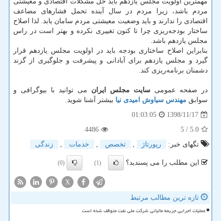
مهمترین اولویت مجلس یازدهم باید حل مشکلات اقتصادی و معیشتی
مردم باشد، زیرا مردم در سال آینده تحمل فشارهای مضاعف
اقتصادی را ندارند و باید وضعیت معیشتی مردم سامان یابد. لذا اصلاح
ساختار بودجه‌ریزی چرا تا کنون تغییری نکرده و بهتر است در راس
مجلس یازدهم باشد.
بنابراین اصلاح ساختاری بودجه باید در اولویت مجلس یازدهم قرار
گیرد و مجلس یازدهم برای آبادانی و پیشرفت و جلوگیری از گزند
دشمنان برنامه‌ریزی کند.
در صفحه عمومی
سایت مجلس ایران
می توانید با بیوگرافی و
سوابق
مهندس سیاوش امیدی نیا
بیشتر آشنا شوید.
1398/11/17
01:03:05
4486
/ 5
5.0
تگهای خبر:
رپورتاژ
,
تخصص
,
خدمات
,
زندگی
این مطلب را می پسندید؟
(0)
(1)
X
تازه ترین مطالب مرتبط
عملیات اجرایی جریمه مالیاتی شرکت ملی نفت متوقف شده است