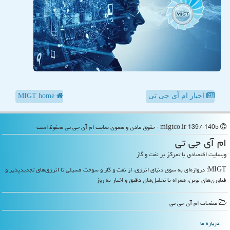
اخبار ام آی جی تی
MIGT home
migtco.ir 1397-1405 - حقوق مادی و معنوی سایت ام آی جی تی محفوظ است
ام آی جی تی
وبسایت اقتصادی با تمرکز بر نفت و گاز
MIGT: دروازه‌ای به سوی دنیای انرژی، از نفت و گاز و سوخت فسیلی تا انرژی‌های تجدیدپذیر و
فناوری‌های نوین، همراه با تحلیل‌های دقیق و اخبار به روز
صفحات ام آی جی تی
درباره ما