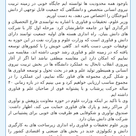
باوجود همه محدودیت ها توانسته ایم جایگاه خوبی در زمینه تربیت
نیروی انسانی متخصص و دانشگاهی كه جمعیت قابل توجهی از دانش
آموختگان را اختصاص می دهند، به دست آوریم.
وزیر علوم، تحقیقات و فناوری با اشاره به توانمندی فارغ التحصیلان و
اثرگذاری آنها در جامعه خاطرنشان كرد: مرحله اول كار با شركت
های دانش بنیان، راه اندازی هسته های اولیه جمعیت توانمند دارای
دانش و فناوری است كه وزارت علوم و وزارت نفت در این حوزه به
توفیقات خوبی دست یافته اند. گاهی خویش را با كشورهای توسعه
یافته كه در زمینه علم و فناوری رشد خوبی داشته اند، مقایسه می
نماییم كه امكان دارد این مقایسه منطقی نباشد اما اگر از آغاز
پیروزی انقلاب تابحال به عملكرد دانشگاه ها در بخش تربیت نیروی
انسانی و همینطور تولید علم و هم در بحث تحول و توسعه فناوری ها
و شكل گیری مجموعه های فناور نگاه نماییم، این عملكرد را در
مجموع مناسب ارزیابی خواهیم كرد و می بینیم كه در بازه زمانی ۴۰
ساله حركت پرشتاب و با پشتوانه قوی از صاحبان علم و فناوری
داشته ایم.
وی با تاكید بر اینكه وزارت علوم در حوزه معاونت پژوهش و نوآوری
از مراكز رشد و پارك های فناوری حمایت می كند، اظهار داشت:
صندوق نوآوری و شكوفایی هم ظرفیت های خوبی برای پشتیبانی از
شركت های دانش بنیان دارد.
وزیر علوم تحقیقات و فناوری راه اندازی زیرساخت های به كارگیری
دانش و تكنولوژی جدید در بخش های صنعتی و اقتصادی كشور را