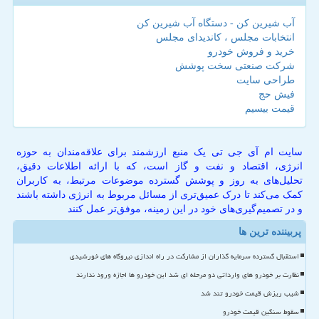
آب شیرین کن - دستگاه آب شیرین کن
انتخابات مجلس ، کاندیدای مجلس
خرید و فروش خودرو
شرکت صنعتی سخت پوشش
طراحی سایت
فیش حج
قیمت بیسیم
سایت ام آی جی تی یک منبع ارزشمند برای علاقه‌مندان به حوزه
انرژی، اقتصاد و نفت و گاز است، که با ارائه اطلاعات دقیق،
تحلیل‌های به روز و پوشش گسترده موضوعات مرتبط، به کاربران
کمک می‌کند تا درک عمیق‌تری از مسائل مربوط به انرژی داشته باشند
و در تصمیم‌گیری‌های خود در این زمینه، موفق‌تر عمل کنند
پربیننده ترین ها
استقبال گسترده سرمایه گذاران از مشارکت در راه اندازی نیروگاه های خورشیدی
نظارت بر خودرو های وارداتی دو مرحله ای شد این خودرو ها اجازه ورود ندارند
شیب ریزش قیمت خودرو تند شد
سقوط سنگین قیمت خودرو