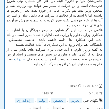
خاطرنشان كرد و افزود: البته در آغاز كار هستیم، ولی شروع
قدرتمندی است و این حركت ها مثمر ثمر خواهد بود. وزارت نفت و
شخص وزیر نفت هم نگرانی هایی در حوزه نفت بعد از تحریم ها
داشتند اما با استفاده از فعالیتهای شركت های دانش بنیان و استارت
آپ ها از خام فروشی نفت عبور كرده و به سمت فروش فرآورده
های نفتی حركت كرده ایم.
غلامی در حاشیه این گردهمایی در جمع خبرنگاران با اشاره به
همكاری وزارت علوم با وزارت نفت اظهار داشت: مقرر است در بلند
مدت این همكاری ها ادامه داشته باشد. جمعیت تحصیلكرده
دانشگاهی هم برای ورود به این همكاری ها آماده فعالیت هستند.
به گفته وزیر علوم، درآمد خوبی برای شركت های دانش بنیان از
محل به كارگیری علم و فناوری در بخش های صنعتی و ایجاد ارزش
افزوده در صنعت نفت به دست آمده است و به جای
صادرات
نفت
خام به سمت تولید ارزش افزوده حركت كرده ایم.
1398/11/27
15:10:47
4149
/ 5
5.0
تگهای خبر:
تحریم
,
تخصص
,
تولید
,
راه اندازی