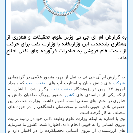
به گزارش ام آی جی تی وزیر علوم، تحقیقات و فناوری از
همكاری بلندمدت این وزارتخانه با وزارت نفت برای حركت
از سمت خام فروشی به صادرات فرآورده های نفتی اطلاع
داد.
به گزارش ام آی جی تی به نقل از مهر، منصور غلامی در گردهمایی
شركت
های دانش بنیان و استارت آپ های
صنعت
نفت
كه بامداد
امروز ۲۷ بهمن در پژوهشگاه
صنعت نفت
برگزار شد، با اشاره به
اینكه یكی از توانمندی های
كشور
حضور پررنگ صاحبان دانش و
فناوری در بخش های صنعتی است، اظهار داشت: وزارت نفت در این
خصوص تلاش خوبی داشته و متخصصان دانشگاهی را در حوزه های
مختلف به كار گرفته است.
وی با اشاره به اینكه وزارت علوم وظیفه ذاتی خود در زمینه تربیت
نیروی انسانی را به خوبی انجام داده، اظهارداشت: كشور ما سرمایه
های ارزشمندی از نیروی انسانی تحصیلكرده را در اختیار دارد و