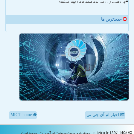
چرا وقتی نرخ ارز می ریزد، قیمت خودرو جهش می کند؟
جدیدترین ها
اخبار ام آی جی تی
MIGT home
migtco.ir 1397-1405 - حقوق مادی و معنوی سایت ام آی جی تی محفوظ است