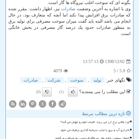
بگونه ای كه سوخت اغلب نیروگاه ها گاز است.
وی با اشاره به آخرین وضعیت
صادرات
نیز، اظهار داشت: مقرر شده
كه صادرات برق افزایش پیدا نكند اما آنچه كه متعارف بود، در حال
انجام می باشد البته باید گفت میزان سوخت مصرفی برای تولید برق
به منظور صادرات حدود یك درصد گاز مصرفی در بخش خانگی
است.
1398/12/02
13:57:13
4079
/ 5
5.0
تگهای خبر:
تولید
,
سوخت
,
شركت
,
صادرات
این مطلب را می پسندید؟
(0)
(1)
X
تازه ترین مطالب مرتبط
چرا وقتی نرخ ارز می ریزد، قیمت خودرو جهش می کند؟
ناترازی آب و برق با جذب سرمایه گذاری برطرف می شود
اتصال سومین واحد بخار نیروگاه فردوسی به شبکه برق کشور