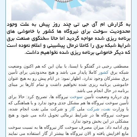
به گزارش ام آی جی تی چند روز پیش به علت وجود
محدودیت سوخت برای نیروگاه ها كشور با خاموشی های
برنامه ریزی شده مواجه گردید اما حالا سخنگوی صنعت برق
شرایط شبكه برق را كاملا نرمال پیشبینی و اعلام نموده است
كه دیگر خاموشی برنامه ریزی شده نخواهیم داشت.
مصطفی رجبی در گفتگو با ایسنا، با بیان این كه هم اكنون وضعیت
شبكه برق
كشور
كاملا پایدار می باشد و هیچ محدودیتی برای تأمین
برق مشتركان وجود ندارد، اظهار نمود: در ایام پیش رو به هیچ عنوان
خاموشی برنامه ریزی شده نخواهیم داشت و تمام كارها بر مبنای
برنامه در حال انجام می باشد.
وی درباره وضعیت تأمین
سوخت
نیروگاه ها، تصریح كرد: حالا برای
تأمین سوخت نیروگاه ها هم مشكل جدی وجود ندارد و با هماهنگی كه
با وزارت
نفت
،
شركت
ملی
گاز
و شركت ملی نفت انجام شده،
سوخت نیروگاه ها در شرایط نرمالی تحویل داده می شود و هیچ
مشكلی در این بخش وجود ندارد.
وی ادامه داد: میزان مصرف سوخت گاز نیروگاه ها به نسبت سوخت
مایع افزایش یافته و الان نیروگاه ها بیشتر از گاز استفاده می نمایند