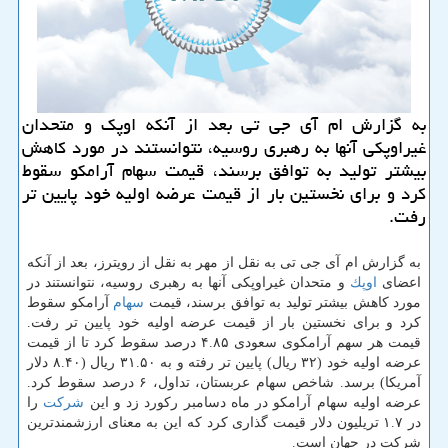
به گزارش ام آی جی تی بعد از آنكه اوپك و متحدان
غیراوپكی آنها به رهبری روسیه، نتوانستند در مورد كاهش
بیشتر تولید به توافق برسند، قیمت سهام آرامكو سقوط
كرد و برای نخستین بار از قیمت عرضه اولیه خود پایین تر
رفت.
به گزارش ام آی جی تی به نقل از مهر به نقل از رویترز، بعد از آنكه
اعضای
اوپك
و متحدان غیراوپكی آنها به رهبری روسیه، نتوانستند در
مورد كاهش بیشتر تولید به توافق برسند، قیمت
سهام
آرامكو سقوط
كرد و برای نخستین بار از قیمت عرضه اولیه خود پایین تر رفت.
قیمت هر سهم آرامكوی سعودی ۴.۸۵ درصد سقوط كرد تا از قیمت
عرضه اولیه خود (۳۲ ریال) پایین تر رفته و به ۳۱.۵۰ ریال (۸.۴۰ دلار
آمریكا) برسد. شاخص سهام عربستان، تداول، ۶ درصد سقوط كرد.
عرضه اولیه سهام آرامكو در ماه دسامبر ركورد زد و این
شركت
را
در ۱.۷ تریلیون دلار قیمت گذاری كرد كه این به معنای ارزشمندترین
شركت در جهان است.