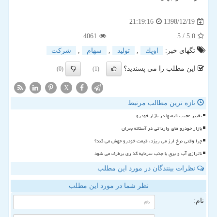
1398/12/19
21:19:16
4061
/ 5
5.0
تگهای خبر:
اوپك
,
تولید
,
سهام
,
شركت
این مطلب را می پسندید؟
(0)
(1)
X
تازه ترین مطالب مرتبط
تغییر عجیب قیمتها در بازار خودرو
بازار خودرو های وارداتی در آستانه بحران
چرا وقتی نرخ ارز می ریزد، قیمت خودرو جهش می کند؟
ناترازی آب و برق با جذب سرمایه گذاری برطرف می شود
نظرات بینندگان در مورد این مطلب
نظر شما در مورد این مطلب
نام: