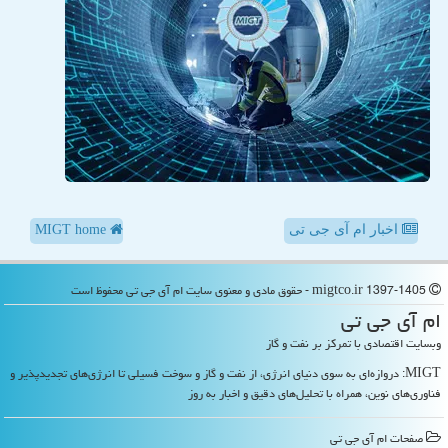
اخبار ام آی جی تی
MIGT home
migtco.ir 1397-1405 - حقوق مادی و معنوی سایت ام آی جی تی محفوظ است
ام آی جی تی
وبسایت اقتصادی با تمرکز بر نفت و گاز
MIGT: دروازه‌ای به سوی دنیای انرژی، از نفت و گاز و سوخت فسیلی تا انرژی‌های تجدیدپذیر و
فناوری‌های نوین، همراه با تحلیل‌های دقیق و اخبار به روز
صفحات ام آی جی تی