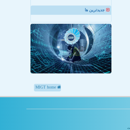
جدیدترین ها
MIGT home
یت