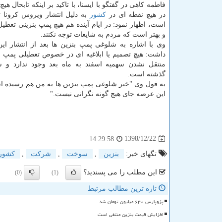
فاطمه كاهی در گفتگو با ایسنا، با تاكید بر اینكه تابحال هی
در هیچ نقطه ای در
كشور
به دلیل انتشار ویروس كرونا 
است، اظهار نمود: در ایام آینده هم هیچ پمپ بنزینی تعطی
و بهتر است كه مردم به شایعات توجه نكنند.
وی با اشاره به شلوغی پمپ بنزین ها بعد از انتشار این
داشت: هیچ تصمیم یا ابلاغیه ای در خصوص تعطیلی پمپ بنز
منتقل نشدن سهمیه اسفند به ماه بعد وجود ندارد و ش
گذشته است.
به قول وی "خبر شلوغی پمپ بنزین ها به من هم رسیده ا
این عرصه جای هیچ گونه نگرانی نیست."
1398/12/22
14:29:58
تگهای خبر:
بنزین
,
سوخت
,
شركت
,
كشور
این مطلب را می پسندید؟
(0)
(1)
تازه ترین مطالب مرتبط
پژوپارس ۶۴۰ میلیون تومان شد
افزایش قیمت بنزین منتفی است