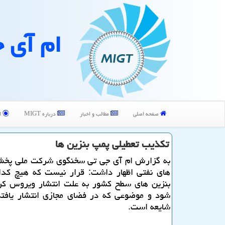
ام آی 
صفحه اصلی
مطالب و اخبار
درباره MIGT
ا
تكذیب تعطیلی پمپ بنزین ها
به گزارش ام آی جی تی سخنگوی شركت ملی پخش
های نفتی اظهار داشت: قرار نیست كه هیچ كدا
بنزین های سطح كشور به علت انتشار ویروس كرو
شود و موضوعی كه در فضای مجازی انتشار یافته،
شایعه است.