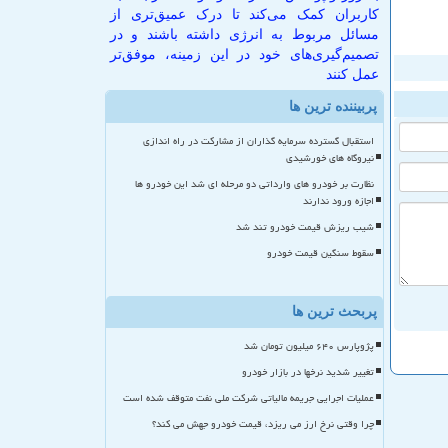
کاربران کمک می‌کند تا درک عمیق‌تری از
مسائل مربوط به انرژی داشته باشند و در
تصمیم‌گیری‌های خود در این زمینه، موفق‌تر
عمل کنند
پربیننده ترین ها
استقبال گسترده سرمایه گذاران از مشارکت در راه اندازی
نیروگاه های خورشیدی
نظارت بر خودرو های وارداتی دو مرحله ای شد این خودرو ها
اجازه ورود ندارند
شیب ریزش قیمت خودرو تند شد
سقوط سنگین قیمت خودرو
پربحث ترین ها
پژوپارس ۶۴۰ میلیون تومان شد
تغییر شدید نرخها در بازار خودرو
عملیات اجرایی جریمه مالیاتی شرکت ملی نفت متوقف شده است
چرا وقتی نرخ ارز می ریزد، قیمت خودرو جهش می کند؟