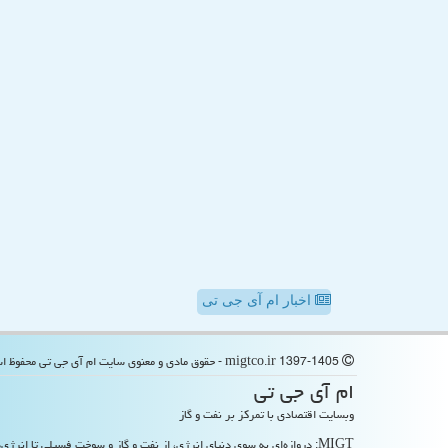
اخبار ام آی جی تی
migtco.ir 1397-1405 - حقوق مادی و معنوی سایت ام آی جی تی محفوظ است
ام آی جی تی
وبسایت اقتصادی با تمرکز بر نفت و گاز
MIGT: دروازه‌ای به سوی دنیای انرژی، از نفت و گاز و سوخت فسیلی تا انرژی