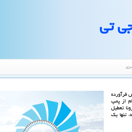
جی تی
نرژی
 فرآورده
م از پمپ
نا تعطیل
 تنها یك