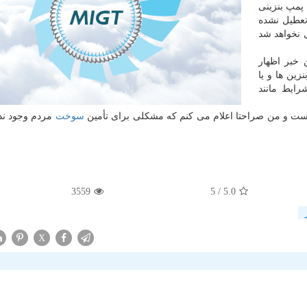
چ پمپ بنزینی
تعطیل نشده
ل نخواهد شد
 خبر اظهار
ین ها و یا
رایط مانند
ست و من صراحتا اعلام می كنم كه مشكلی برای تأمین
سوخت
مردم وجود ندا
3559
/ 5
5.0
X